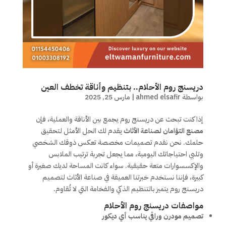
دريسنج روم الأحلام.. بتنظيم وأناقة تخطف العين
بواسطة
ahmed elsafir
|
مارس 25, 2025
إذا كنت تبحث عن دريسنج روم يجمع بين الأناقة والعملية، فإن
مصنع التؤامان لصناعة الأثاث
يقدم لك الحل الأمثل لتحقيق
حلمك. نحن نقدم تصميمات مخصصة تعكس ذوقك الشخصي
وتلبي احتياجاتك اليومية، مما يجعل تجربة ترتيب الملابس
والإكسسوارات متعة حقيقية. سواء كانت المساحة لديك صغيرة أو
كبيرة، فإننا نستخدم خبرتنا العميقة في صناعة الأثاث لتصميم
دريسنج روم يتميز بالتنظيم الذكي والفخامة التي لا تُقاوم.
مواصفات دريسنج روم الأحلام
تصميم مودرن وراقي يناسب أي ديكور