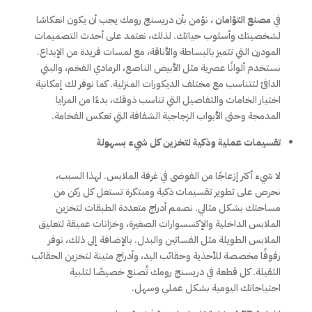
في
مصنع التؤامان
، نؤمن بأن دريسنج رومك يجب أن يكون انعكاسًا
لشخصيتك وأسلوب حياتك. لذلك، نعتمد على أحدث التصميمات
المودرن التي تتميز بالبساطة والأناقة، مع لمسات فريدة من الإبداع.
نستخدم ألوانًا عصرية مثل الأبيض الناصع، الرمادي الفخم، والبني
الدافئ لتتناسب مع مختلف الديكورات المنزلية. كما نوفر لك إمكانية
اختيار الخامات والتفاصيل التي تناسب ذوقك، بدءًا من المرايا
المدمجة وحتى الأبواب الزجاجية الشفافة التي تعكس الفخامة.
تقسيمات عملية وذكية لتخزين كل شيء بسهولة
لا شيء أكثر إزعاجًا من الفوضى في غرفة الملابس. لهذا السبب،
نحرص على تطوير تقسيمات ذكية ومبتكرة تستغل كل ركن من
مساحتك بشكل مثالي. نصمم أدراج متعددة الطبقات لتخزين
الملابس الداخلية والإكسسوارات الصغيرة، وخزانات عميقة لتعليق
الملابس الطويلة مثل الفساتين والبدل. بالإضافة إلى ذلك، نوفر
رفوفًا مخصصة للأحذية وحقائب اليد، وأدراج متينة لتخزين الحقائب
الثقيلة. كل قطعة في دريسنج رومك تُصنع خصيصًا لتلبية
احتياجاتك اليومية بشكل عملي وسهل.