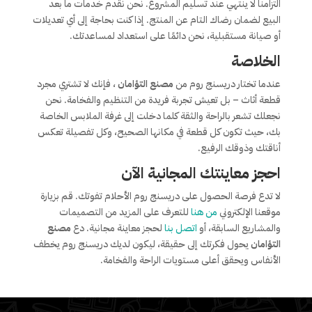
التزامنا لا ينتهي عند تسليم المشروع. نحن نقدم خدمات ما بعد
البيع لضمان رضاك التام عن المنتج. إذا كنت بحاجة إلى أي تعديلات
أو صيانة مستقبلية، نحن دائمًا على استعداد لمساعدتك.
الخلاصة
عندما تختار دريسنج روم من
مصنع التؤامان
، فإنك لا تشتري مجرد
قطعة أثاث – بل تعيش تجربة فريدة من التنظيم والفخامة. نحن
نجعلك تشعر بالراحة والثقة كلما دخلت إلى غرفة الملابس الخاصة
بك، حيث تكون كل قطعة في مكانها الصحيح، وكل تفصيلة تعكس
أناقتك وذوقك الرفيع.
احجز معاينتك المجانية الآن
لا تدع فرصة الحصول على دريسنج روم الأحلام تفوتك. قم بزيارة
موقعنا الإلكتروني
من هنا
للتعرف على المزيد من التصميمات
والمشاريع السابقة، أو
اتصل بنا
لحجز معاينة مجانية. دع
مصنع
التؤامان
يحول فكرتك إلى حقيقة، ليكون لديك دريسنج روم يخطف
الأنفاس ويحقق أعلى مستويات الراحة والفخامة.