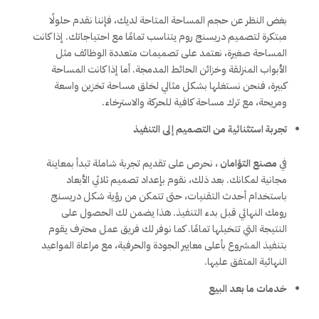
بغض النظر عن حجم المساحة المتاحة لديك، فإننا نقدم حلولًا
مبتكرة لتصميم دريسنج روم يتناسب تمامًا مع احتياجاتك. إذا كانت
المساحة صغيرة، نعتمد على تصميمات متعددة الوظائف مثل
الأبواب المنزلقة وخزائن الحائط المدمجة. أما إذا كانت المساحة
كبيرة، فنحن نستغلها بشكل مثالي لخلق مساحة تخزين واسعة
ومريحة، مع ترك مساحة كافية للحركة والاسترخاء.
تجربة استثنائية من التصميم إلى التنفيذ
في
مصنع التؤامان
، نحرص على تقديم تجربة شاملة تبدأ بمعاينة
مجانية لمكانك. بعد ذلك، نقوم بإعداد تصميم ثلاثي الأبعاد
باستخدام أحدث التقنيات، حتى تتمكن من رؤية شكل دريسنج
رومك النهائي قبل بدء التنفيذ. هذا يضمن لك الحصول على
النتيجة التي تتخيلها تمامًا. كما نوفر لك فريق عمل محترف يقوم
بتنفيذ المشروع بأعلى معايير الجودة والحرفية، مع مراعاة المواعيد
النهائية المتفق عليها.
خدمات ما بعد البيع