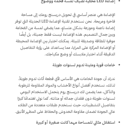
إضاءة LED مخفية تضيف لمسة فخمة ووضوح
الإضاءة هي عنصر أساسي في تحويل دريسنج رومك إلى مساحة
فاخرة ومريحة. نحن نستخدم تقنية الإضاءة LED الحديثة التي توفر
إضاءة ناعمة وموزعة بشكل متساوٍ، مما يضفي لمسة من الفخامة
ويبرز جمال التصميم. هذه الإضاءة ليست فقط جميلة، بل أيضًا
موفرة للطاقة وصديقة للبيئة. يمكنك اختيار بين الإضاءة المحيطة
أو الإضاءة المركزة على المرايا، مما يساعدك على رؤية التفاصيل
الدقيقة أثناء اختيار ملابسك أو وضع مكياجك.
خامات قوية ومتينة تدوم لسنوات طويلة
ندرك أن جودة الخامات هي الأساس لأي قطعة أثاث تدوم طويلاً.
لذلك، نستخدم أفضل أنواع الأخشاب والمواد المقاومة للرطوبة
والتآكل، مما يضمن لك دريسنج روم يتحمل الاستخدام اليومي
لسنوات طويلة دون فقدان جماله أو متانته. كما نولي اهتمامًا كبيرًا
بتفاصيل التشطيبات، حيث نستخدم طبقات متعددة من الطلاء
عالي الجودة لضمان مقاومة الخدوش والحفاظ على المظهر الأنيق.
استغلال مثالي للمساحة مهما كانت صغيرة أو كبيرة