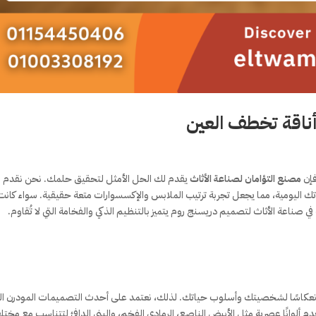
أناقة تخطف العين
فإن
مصنع التؤامان لصناعة الأثاث
يقدم لك الحل الأمثل لتحقيق حلمك. نحن نقدم
ومية، مما يجعل تجربة ترتيب الملابس والإكسسوارات متعة حقيقية. سواء كانت
في صناعة الأثاث لتصميم دريسنج روم يتميز بالتنظيم الذكي والفخامة التي لا تُقاوم.
انعكاسًا لشخصيتك وأسلوب حياتك. لذلك، نعتمد على أحدث التصميمات المودرن ال
دم ألوانًا عصرية مثل الأبيض الناصع، الرمادي الفخم، والبني الدافئ لتتناسب مع مخت