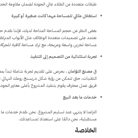
طبقات متعددة من الطلاء عالي الجودة لضمان مقاومة الخد
استغلال مثالي للمساحة مهما كانت صغيرة أو كبيرة
بغض النظر عن حجم المساحة المتاحة لديك، فإننا نقدم حلول
نعتمد على تصميمات متعددة الوظائف مثل الأبواب المنزلقة 
مساحة تخزين واسعة ومريحة، مع ترك مساحة كافية للحركة و
تجربة استثنائية من التصميم إلى التنفيذ
في
مصنع التؤامان
، نحرص على تقديم تجربة شاملة تبدأ بمعا
التقنيات، حتى تتمكن من رؤية شكل دريسنج رومك النهائي قبل
فريق عمل محترف يقوم بتنفيذ المشروع بأعلى معايير الجودة و
خدمات ما بعد البيع
التزامنا لا ينتهي عند تسليم المشروع. نحن نقدم خدمات ما ب
مستقبلية، نحن دائمًا على استعداد لمساعدتك.
الخلاصة