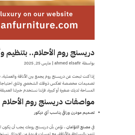
دريسنج روم الأحلام.. بتنظيم و
بواسطة
ahmed elsafir
|
مارس 25, 2025
إذا كنت تبحث عن دريسنج روم يجمع بين الأناقة والعملية، 
تصميمات مخصصة تعكس ذوقك الشخصي وتلبي احتياجاتك الي
المساحة لديك صغيرة أو كبيرة، فإننا نستخدم خبرتنا العميقة 
مواصفات دريسنج روم الأحلام
تصميم مودرن وراقي يناسب أي ديكور
في
مصنع التؤامان
، نؤمن بأن دريسنج رومك يجب أن يكون 
تتميز بالبساطة والأناقة، مع لمسات فريدة من الإبداع. نستخ