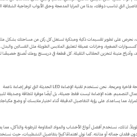
لتفاصيل التي تناسب ذوقك، بدءًا من المرايا المدمجة وحتى الأبواب الزجاجية الشفافة ال
السبب، نحرص على تطوير تقسيمات ذكية ومبتكرة تستغل كل ركن من مساحتك بشكل مثال
كسسوارات الصغيرة، وخزانات عميقة لتعليق الملابس الطويلة مثل الفساتين والبدل.
، وأدراج متينة لتخزين الحقائب الثقيلة. كل قطعة في دريسنج رومك تُصنع خصيصًا لت
الإضاءة هي عنصر أساسي في تحويل دريسنج رومك إلى مساحة فاخرة ومريحة. نحن نستخدم تقنية الإضاءة LED الحديثة التي توفر إضاءة ناعمة
مال التصميم. هذه الإضاءة ليست فقط جميلة، بل أيضًا موفرة للطاقة وصديقة للبيئ
المرايا، مما يساعدك على رؤية التفاصيل الدقيقة أثناء اختيار ملابسك أو وضع مكياجك
لاً. لذلك، نستخدم أفضل أنواع الأخشاب والمواد المقاومة للرطوبة والتآكل، مما 
فقدان جماله أو متانته. كما نولي اهتمامًا كبيرًا بتفاصيل التشطيبات، حيث نستخد