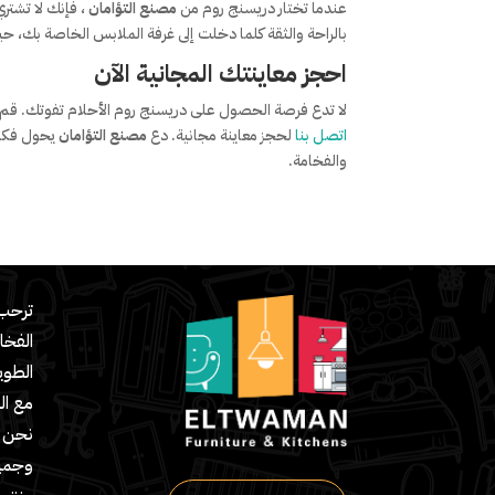
عندما تختار دريسنج روم من
مصنع التؤامان
، فإنك لا تشت
بالراحة والثقة كلما دخلت إلى غرفة الملابس الخاصة بك،
احجز معاينتك المجانية الآن
لا تدع فرصة الحصول على دريسنج روم الأحلام تفوتك. قم بزي
اتصل بنا
لحجز معاينة مجانية. دع
مصنع التؤامان
يحول فكر
والفخامة.
ترحب 
الفخا
مع ال
نحن ش
وجميع