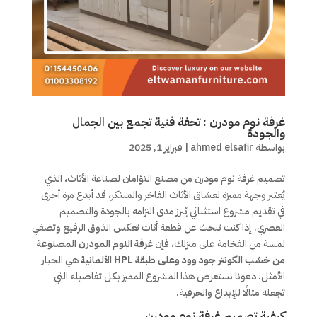
غرفة نوم مودرن : تحفة فنية تجمع بين الجمال
والجودة
بواسطة
ahmed elsafir
|
فبراير 1, 2025
تصميم غرفة نوم مودرن من مصنع التؤامان لصناعة الأثاث، الذي
يُعتبر وجهة مميزة لعشاق الأثاث الفاخر والمبتكر، قد أبدع مرة أخرى
في تقديم مشروع استثنائي يُبرز مدى التزامه بالجودة والتصميم
العصري. إذا كنت تبحث عن قطعة أثاث تعكس الذوق الرفيع وتضفي
لمسة من الفخامة على منزلك، فإن
غرفة النوم المودرن المصنوعة
من خشب الكونتر جود وود وعلى طبقة HPL الألمانية
هي الخيار
الأمثل. دعونا نستعرض هذا المشروع المميز بكل تفاصيله التي
تجعله مثالًا للإبداع والحرفية.
كيفية تصميم غرفة نوم مودرن