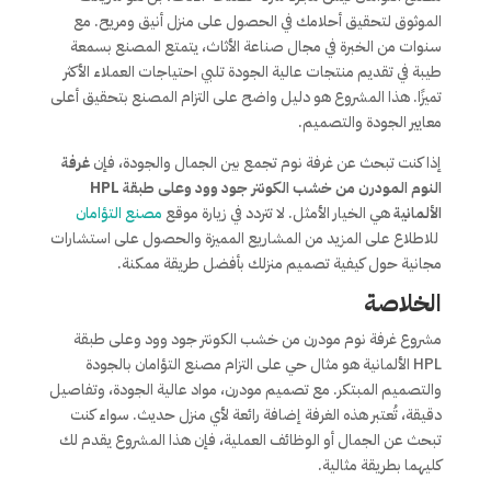
الموثوق لتحقيق أحلامك في الحصول على منزل أنيق ومريح. مع
سنوات من الخبرة في مجال صناعة الأثاث، يتمتع المصنع بسمعة
طيبة في تقديم منتجات عالية الجودة تلبي احتياجات العملاء الأكثر
تميزًا. هذا المشروع هو دليل واضح على التزام المصنع بتحقيق أعلى
معايير الجودة والتصميم.
إذا كنت تبحث عن غرفة نوم تجمع بين الجمال والجودة، فإن
غرفة
النوم المودرن من خشب الكونتر جود وود وعلى طبقة HPL
الألمانية
هي الخيار الأمثل. لا تتردد في زيارة موقع
مصنع التؤامان
للاطلاع على المزيد من المشاريع المميزة والحصول على استشارات
مجانية حول كيفية تصميم منزلك بأفضل طريقة ممكنة.
الخلاصة
مشروع غرفة نوم مودرن من خشب الكونتر جود وود وعلى طبقة
HPL الألمانية هو مثال حي على التزام مصنع التؤامان بالجودة
والتصميم المبتكر. مع تصميم مودرن، مواد عالية الجودة، وتفاصيل
دقيقة، تُعتبر هذه الغرفة إضافة رائعة لأي منزل حديث. سواء كنت
تبحث عن الجمال أو الوظائف العملية، فإن هذا المشروع يقدم لك
كليهما بطريقة مثالية.