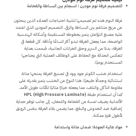
التصميم غرفة نوم مودرن : انسجام بين البساطة والفخامة
غرفة النوم هذه تم تصميمها لتلبية احتياجات العملاء الذين يبحثون
عن مزيج متناغم بين البساطة والرقي. التصميم المودرن الذي اعتمد
عليه مصنع التؤامان يتميز بخطوطه المستقيمة وأشكاله الهندسية
الواضحة، مما يجعل الغرفة تبدو أكثر اتساعًا وأناقة. كل قطعة في
الغرفة، بدءًا من السرير وحتى الخزانات الجانبية، صُممت بعناية
لتعكس الحداثة مع الحفاظ على الوظائف العملية التي يحتاجها
المستخدم يوميًا.
استخدام خشب الكونتر جود وود في تصنيع الغرفة يمنحها متانة
استثنائية وجمالًا طبيعيًا. هذا النوع من الخشب يتميز بقدرته على
مقاومة التآكل والتلف، مما يجعله خيارًا مثاليًا للأثاث طويل الأمد.
كما أن استخدام طبقة
HPL (High Pressure Laminate)
الألمانية يضيف لمسة من الفخامة واللمعان، إلى جانب توفير حماية
إضافية ضد الخدوش والبقع، مما يضمن بقاء الغرفة بنفس الرونق
لأطول فترة ممكنة.
مواد عالية الجودة: ضمان متانة واستدامة