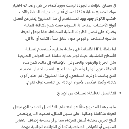
في مصنع التؤامان، الجودة ليست مجرد كلمة، بل هي وعد. تم اختيار
مواد التصنيع بعناية فائقة لضمان أعلى مستويات المتانة والأداء.
خشب الكونتر جود وود
المستخدم في هذا المشروع يُعتبر من أفضل
أنواع الأخشاب المتاحة في السوق، حيث يتميز بكثافته العالية
وقدرته على تحمل الظروف البيئية المختلفة. هذا يجعل الغرفة
مناسبة للاستخدام اليومي دون القلق بشأن التلف أو التآكل.
أما طبقة
HPL الألمانية
فهي تقنية متطورة تُستخدم لتغطية
الأسطح الخشبية، حيث توفر حماية شاملة ضد العوامل الخارجية
مثل الحرارة والرطوبة والخدوش. بالإضافة إلى ذلك، تتميز هذه
الطبقة بتنوع ألوانها وأنماطها، مما يتيح للعملاء اختيار التصميم
الذي يناسب ذوقهم الشخصي. في هذا المشروع، تم اختيار ألوان
هادئة وأنيقة تعكس الأجواء الهادئة التي تناسب غرف النوم.
التفاصيل الدقيقة: لمسات من الإبداع
ما يميز هذا المشروع حقًا هو الاهتمام بالتفاصيل الصغيرة التي تجعل
الغرفة متكاملة ومثالية. على سبيل المثال، تصميم السرير يتضمن
أدراج تخزين مخفية أسفل المرتبة، مما يوفر مساحة إضافية لتخزين
الملابس أو الأغراض الشخصية. كما أن الخزانات الجانبية مزودة