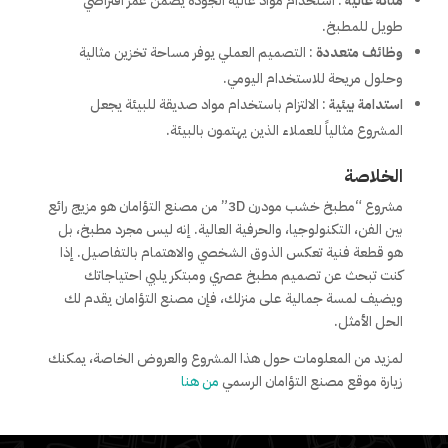
متانة عالية
: استخدام مواد عالية الجودة يضمن عمر افتراضي
طويل للمطبخ.
وظائف متعددة
: التصميم العملي يوفر مساحة تخزين مثالية
وحلول مريحة للاستخدام اليومي.
استدامة بيئية
: الالتزام باستخدام مواد صديقة للبيئة يجعل
المشروع مثالياً للعملاء الذين يهتمون بالبيئة.
الخلاصة
مشروع “مطبخ خشب مودرن 3D” من مصنع التؤامان هو مزيج رائع
بين الفن، التكنولوجيا، والحرفية العالية. إنه ليس مجرد مطبخ، بل
هو قطعة فنية تعكس الذوق الشخصي والاهتمام بالتفاصيل. إذا
كنت تبحث عن تصميم مطبخ عصري ومبتكر يلبي احتياجاتك
ويضيف لمسة جمالية على منزلك، فإن مصنع التؤامان يقدم لك
الحل الأمثل.
لمزيد من المعلومات حول هذا المشروع والعروض الخاصة، يمكنك
زيارة موقع مصنع التؤامان الرسمي
من هنا