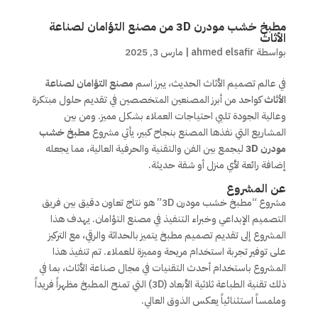
مطبخ خشب مودرن 3D من مصنع التؤامان لصناعة
الأثاث
بواسطة
ahmed elsafir
|
مارس 3, 2025
في عالم تصميم الأثاث الحديث، يبرز اسم
مصنع التؤامان لصناعة
الأثاث
كواحد من أبرز المصنعين المتخصصين في تقديم حلول مبتكرة
وعالية الجودة تلبي احتياجات العملاء بشكل مميز. ومن بين
المشاريع التي نفذها المصنع بنجاح كبير، يأتي مشروع
مطبخ خشب
مودرن 3D
ليجمع بين الفن والتقنية والحرفية العالية، مما يجعله
إضافة رائعة لأي منزل أو شقة حديثة.
عن المشروع
مشروع “مطبخ خشب مودرن 3D” هو نتاج تعاون دقيق بين فريق
التصميم الإبداعي وخبراء التنفيذ في مصنع التؤامان. يهدف هذا
المشروع إلى تقديم تصميم مطبخ يتميز بالحداثة والرقي، مع التركيز
على توفير تجربة استخدام مريحة ومميزة للعملاء. تم تنفيذ هذا
المشروع باستخدام أحدث التقنيات في مجال صناعة الأثاث، بما في
ذلك تقنية الطباعة ثلاثية الأبعاد (3D) التي تمنح المطبخ مظهراً فريداً
وملمساً استثنائياً يعكس الذوق العالي.