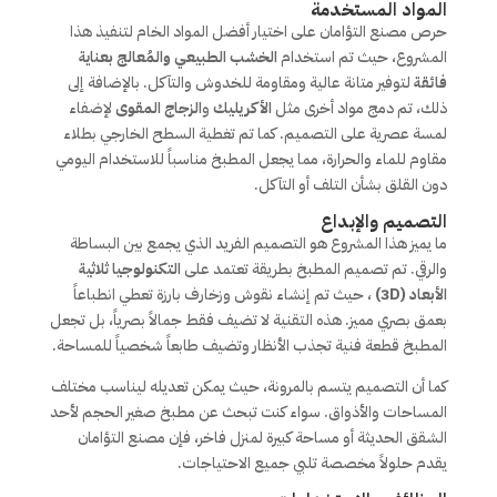
المواد المستخدمة
حرص مصنع التؤامان على اختيار أفضل المواد الخام لتنفيذ هذا
المشروع، حيث تم استخدام
الخشب الطبيعي والمُعالج بعناية
فائقة
لتوفير متانة عالية ومقاومة للخدوش والتآكل. بالإضافة إلى
ذلك، تم دمج مواد أخرى مثل
الأكريليك
و
الزجاج المقوى
لإضفاء
لمسة عصرية على التصميم. كما تم تغطية السطح الخارجي بطلاء
مقاوم للماء والحرارة، مما يجعل المطبخ مناسباً للاستخدام اليومي
دون القلق بشأن التلف أو التآكل.
التصميم والإبداع
ما يميز هذا المشروع هو التصميم الفريد الذي يجمع بين البساطة
والرقي. تم تصميم المطبخ بطريقة تعتمد على
التكنولوجيا ثلاثية
الأبعاد (3D)
، حيث تم إنشاء نقوش وزخارف بارزة تعطي انطباعاً
بعمق بصري مميز. هذه التقنية لا تضيف فقط جمالاً بصرياً، بل تجعل
المطبخ قطعة فنية تجذب الأنظار وتضيف طابعاً شخصياً للمساحة.
كما أن التصميم يتسم بالمرونة، حيث يمكن تعديله ليناسب مختلف
المساحات والأذواق. سواء كنت تبحث عن مطبخ صغير الحجم لأحد
الشقق الحديثة أو مساحة كبيرة لمنزل فاخر، فإن مصنع التؤامان
يقدم حلولاً مخصصة تلبي جميع الاحتياجات.