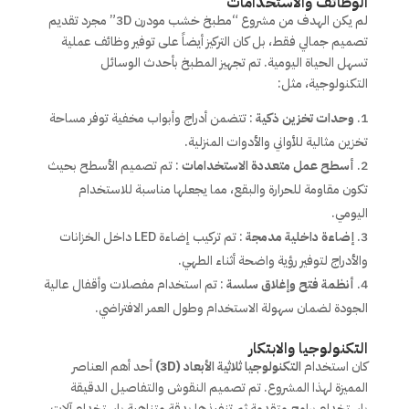
الوظائف والاستخدامات
لم يكن الهدف من مشروع “مطبخ خشب مودرن 3D” مجرد تقديم
تصميم جمالي فقط، بل كان التركيز أيضاً على توفير وظائف عملية
تسهل الحياة اليومية. تم تجهيز المطبخ بأحدث الوسائل
التكنولوجية، مثل:
وحدات تخزين ذكية
: تتضمن أدراج وأبواب مخفية توفر مساحة
تخزين مثالية للأواني والأدوات المنزلية.
أسطح عمل متعددة الاستخدامات
: تم تصميم الأسطح بحيث
تكون مقاومة للحرارة والبقع، مما يجعلها مناسبة للاستخدام
اليومي.
إضاءة داخلية مدمجة
: تم تركيب إضاءة LED داخل الخزانات
والأدراج لتوفير رؤية واضحة أثناء الطهي.
أنظمة فتح وإغلاق سلسة
: تم استخدام مفصلات وأقفال عالية
الجودة لضمان سهولة الاستخدام وطول العمر الافتراضي.
التكنولوجيا والابتكار
كان استخدام
التكنولوجيا ثلاثية الأبعاد (3D)
أحد أهم العناصر
المميزة لهذا المشروع. تم تصميم النقوش والتفاصيل الدقيقة
باستخدام برامج متقدمة ثم تنفيذها بدقة متناهية باستخدام آلات