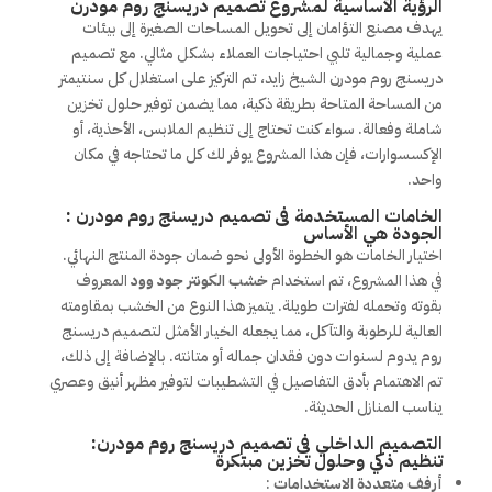
الرؤية الأساسية لمشروع تصميم دريسنج روم مودرن
يهدف مصنع التؤامان إلى تحويل المساحات الصغيرة إلى بيئات
عملية وجمالية تلبي احتياجات العملاء بشكل مثالي. مع تصميم
دريسنج روم مودرن الشيخ زايد، تم التركيز على استغلال كل سنتيمتر
من المساحة المتاحة بطريقة ذكية، مما يضمن توفير حلول تخزين
شاملة وفعالة. سواء كنت تحتاج إلى تنظيم الملابس، الأحذية، أو
الإكسسوارات، فإن هذا المشروع يوفر لك كل ما تحتاجه في مكان
واحد.
الخامات المستخدمة فى تصميم دريسنج روم مودرن :
الجودة هي الأساس
اختيار الخامات هو الخطوة الأولى نحو ضمان جودة المنتج النهائي.
في هذا المشروع، تم استخدام
خشب الكونتر جود وود
المعروف
بقوته وتحمله لفترات طويلة. يتميز هذا النوع من الخشب بمقاومته
العالية للرطوبة والتآكل، مما يجعله الخيار الأمثل لتصميم دريسنج
روم يدوم لسنوات دون فقدان جماله أو متانته. بالإضافة إلى ذلك،
تم الاهتمام بأدق التفاصيل في التشطيبات لتوفير مظهر أنيق وعصري
يناسب المنازل الحديثة.
التصميم الداخلي فى تصميم دريسنج روم مودرن:
تنظيم ذكي وحلول تخزين مبتكرة
أرفف متعددة الاستخدامات
: