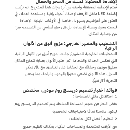
الإضاءة المخفية: لمسة من السحر والجمال
تُعتبر الإضاءة المخففة واحدة من أبرز ميزات هذا المشروع. تم تركيب
إضاءة LED داخل الأرفف
لإضفاء أجواء راقية ومساعدة العملاء في
العثور على أغراضهم بسهولة، خاصة في الأوقات الليلية. الإضاءة
ليست مجرد وسيلة للإضاءة، بل هي جزء أساسي من التصميم يعزز
من جمالية المكان.
التشطيب والمظهر الخارجي: مزيج أنيق من الألوان
الراقية
التشطيبات الخارجية للمشروع جاءت بمزيج أنيق من الألوان الراقية
التي تعكس الحداثة والفخامة. تم اختيار الألوان بعناية لتمنح المكان
مظهرًا مودرن وجذابًا، مع الحفاظ على التناسق مع باقي ديكور
المنزل. هذه الألوان تضفي شعورًا بالهدوء والراحة، مما يجعل
التجربة أكثر تميزًا.
فوائد اختيار تصميم دريسنج روم مودرن مخصص
استغلال مثالي للمساحة
:
بغض النظر عن حجم المساحة المتاحة، يتم تصميم الدريسنج روم
ليكون مناسبًا تمامًا لاحتياجاتك الشخصية.
تنظيم أفضل لكل حاجتك
:
مع الأرفف المتعددة والمساحات الذكية، يمكنك تنظيم جميع