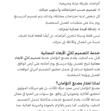
أغراضك بطريقة مرتبة ومنهجية.
تصميم حسب احتياجاتك وأسلوب حياتك
:
كل شخص لديه احتياجات مختلفة، ولذلك يتم تصميم الدريسنج
روم بناءً على متطلبات العميل الشخصية.
إضافة قيمة جمالية لمنزلك
:
ليس فقط وسيلة لتخزين أغراضك، بل أيضًا قطعة فنية تضيف
لمسة من الجمال والأناقة إلى منزلك.
خدمة التصميم ثلاثي الأبعاد المجانية
قبل بدء التنفيذ، يقدم مصنع التؤامان خدمة
تصميم ثلاثي الأبعاد
مجانية
تتيح للعميل رؤية دريسنج روم أحلامه على أرض الواقع.
هذه الخطوة تساعد في ضمان تحقيق التصميم النهائي لتوقعات
العميل ورؤيته الشخصية.
لماذا تختار مصنع التؤامان؟
مصنع التؤامان ليس مجرد شركة للأثاث، بل هو شريكك الموثوق
لتحقيق أفكارك وتحويلها إلى واقع. مع سنوات من الخبرة في مجال
صناعة الأثاث، يقدم المصنع خدمات متكاملة تشمل التصميم،
التنفيذ، والتركيب. كما يتميز بالالتزام بالجودة والمهنية العالية، مما
يجعله الخيار الأول للعملاء الذين يبحثون عن التميز.