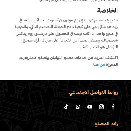
الخلاصة
مشروع تصميم دريسنج روم مودرن فى كمبوند الخمائل – الشيخ
زايد هو مثال حي على كيفية دمج الجودة، التصميم الذكي، والحرفية
في منتج واحد. إذا كنت ترغب في الحصول على دريسنج روم يعكس
شخصيتك ويضفي لمسة من الفخامة على منزلك، فإن مصنع
التؤامان هو الخيار الأمثل.
اكتشف المزيد عن خدمات مصنع التؤامان وتصفح مشاريعهم
المميزة
من هنا
روابط التواصل الاجتماعي
رقم المصنع