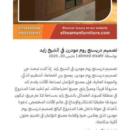
تصميم دريسنج روم مودرن في الشيخ زايد
بواسطة
ahmed elsafir
|
مارس 20, 2025
تصميم دريسنج روم مودرن في الشيخ زايد إذا كنت تبحث عن
تصميم دريسنج روم مودرن يجمع بين الفخامة، التنظيم الذكي،
والجودة العالية، فإن مصنع التؤامان لصناعة الأثاث يقدم لك
مشروعًا فريدًا ومميزًا يلبي جميع احتياجاتك. تم تنفيذ هذا المشروع
في منطقة كمبوند الخمائل بالشيخ زايد بمساحة 12 متر مربع، ليكون
نموذجًا حقيقيًا للابتكار والإبداع في عالم الأثاث المخصص. دعونا
نأخذك في جولة داخل هذا المشروع الرائع تصميم دريسنج روم
مودرن الذي يعكس خبرة وكفاءة مصنع التؤامان في تقديم حلول
أثاثية متكاملة.