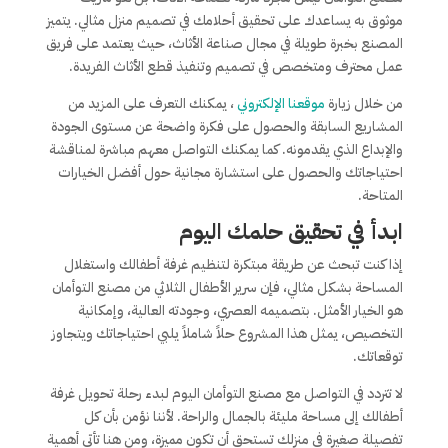
موثوق به يساعدك على تحقيق أحلامك في تصميم منزل مثالي. يتميز
المصنع بخبرة طويلة في مجال صناعة الأثاث، حيث يعتمد على فريق
عمل محترف ومتخصص في تصميم وتنفيذ قطع الأثاث الفريدة.
من خلال زيارة
موقعنا الإلكتروني
، يمكنك التعرف على المزيد من
المشاريع السابقة والحصول على فكرة واضحة عن مستوى الجودة
والإبداع الذي يقدمونه. كما يمكنك التواصل معهم مباشرة لمناقشة
احتياجاتك والحصول على استشارة مجانية حول أفضل الخيارات
المتاحة.
ابدأ في تحقيق حلمك اليوم
إذا كنت تبحث عن طريقة مبتكرة لتنظيم غرفة أطفالك واستغلال
المساحة بشكل مثالي، فإن سرير الأطفال الثلاثي من مصنع التوأمان
هو الخيار الأمثل. بتصميمه العصري، وجودته العالية، وإمكانية
التخصيص، يمثل هذا المشروع حلاً شاملاً يلبي احتياجاتك ويتجاوز
توقعاتك.
لا تتردد في التواصل مع مصنع التوأمان اليوم لبدء رحلة تحويل غرفة
أطفالك إلى مساحة مليئة بالجمال والراحة. لأننا نؤمن بأن كل
تفصيلة صغيرة في منزلك تستحق أن تكون مميزة، ومن هنا تأتي أهمية