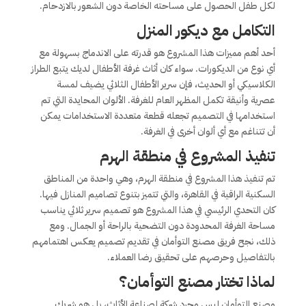
لكل طفل الحصول على مساحته الخاصة دون الشعور بالازدحام.
التكامل مع ديكور المنزل
أحد أهم مميزات هذا المشروع هو قدرته على الاندماج بسهولة مع
أي نوع من الديكورات. سواء كان أثاث غرفة الأطفال لديك يتبع الطراز
الكلاسيكي أو الحديث، فإن سرير الأطفال الثلاثي يضيف لمسة
عصرية وأنيقة تكمل المظهر العام للغرفة. الألوان المحايدة التي تم
استخدامها في التصميم تجعله قطعة متعددة الاستخدامات يمكن
أن تتناغم مع أي ألوان أخرى في الغرفة.
تنفيذ المشروع في منطقة الهرم
تم تنفيذ هذا المشروع في منطقة الهرم، وهي واحدة من المناطق
السكنية الراقية في القاهرة، والتي تتميز بتنوع تصاميم المنازل فيها.
كان التحدي الرئيسي في هذا المشروع هو تصميم سرير ثلاثي يناسب
مساحة الغرفة المحدودة دون التضحية بالراحة أو الجمال. ومع
ذلك، نجح فريق مصنع التوأمان في تقديم تصميم يعكس اهتمامهم
بالتفاصيل وحرصهم على تحقيق رضا العملاء.
لماذا تختار مصنع التوأمان؟
مصنع التوأمان ليس مجرد شركة لصناعة الأثاث، بل هو شريك