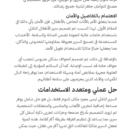
مصنع التوأمان جاهز لتلبية جميع رغباتك.
الاهتمام بالتفاصيل والأمان
عندما يتعلق الأمر بالأثاث الخاص بالأطفال، فإن الأمان يأتي دائمًا في
المقام الأول. لهذا السبب، تم تصميم سرير الأطفال الثلاثي
باستخدام خامات عالية الجودة تضمن المتانة والسلامة. الأخشاب
المستخدمة في تصنيع السرير معروفة بمقاومتها للخدوش والتآكل،
مما يجعلها خيارًا مثاليًا للاستخدام طويل الأمد.
بالإضافة إلى ذلك، تم تصميم الحواف بشكل مدروس لتجنب أي
حواف حادة قد تسبب الإصابة. كما أن السلالم المؤدية إلى الطبقات
العلوية مجهزة بمقابض آمنة وسهلة الاستخدام، مما يوفر راحة البال
للأمهات والآباء الذين يحرصون على سلامة أطفالهم.
حل عملي ومتعدد الاستخدامات
السرير الثلاثي ليس مجرد مكان للنوم فقط، بل هو حل شامل يوفر
مساحة إضافية لتخزين الألعاب والملابس والمتعلقات الشخصية.
تم تزويد التصميم بأدراج مدمجة وخزانات تخزين ذكية أسفل كل
سرير، مما يساعد في تنظيم الغرفة بطريقة أكثر كفاءة. هذه الميزة
تجعل السرير مثاليًا للعائلات التي لديها أكثر من طفل، حيث يمكن