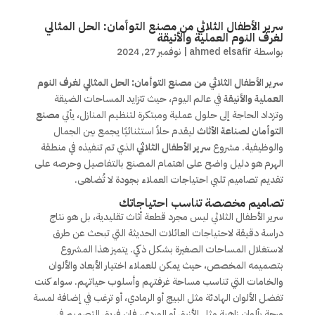
سرير الأطفال الثلاثي من مصنع التوأمان: الحل المثالي
لغرف النوم العملية والأنيقة
بواسطة
ahmed elsafir
|
نوفمبر 27, 2024
سرير الأطفال الثلاثي من مصنع التوأمان: الحل المثالي لغرف النوم
العملية والأنيقة
في عالم اليوم، حيث تتزايد المساحات الضيقة
وتزداد الحاجة إلى حلول عملية ومبتكرة لتنظيم المنازل، يأتي
مصنع
التوأمان لصناعة الأثاث
ليقدم حلاً استثنائيًا يجمع بين الجمال
والوظيفية. مشروع
سرير الأطفال الثلاثي
الذي تم تنفيذه في منطقة
الهرم هو دليل واضح على اهتمام المصنع بالتفاصيل وحرصه على
تقديم تصاميم تلبي احتياجات العملاء بجودة لا تُضاهى.
تصاميم مخصصة تناسب احتياجاتك
سرير الأطفال الثلاثي ليس مجرد قطعة أثاث تقليدية، بل هو نتاج
دراسة دقيقة لاحتياجات العائلات الحديثة التي تبحث عن طرق
لاستغلال المساحات الصغيرة بشكل ذكي. يتميز هذا المشروع
بتصميمه المخصص، حيث يمكن للعملاء اختيار الأبعاد والألوان
والخامات التي تناسب مساحة غرفتهم وأسلوب حياتهم. سواء كنت
تفضل الألوان الهادئة مثل البيج أو الرمادي، أو ترغب في إضافة لمسة
مرحة بألوان زاهية مثل الأزرق أو الوردي، فإن فريق التصميم في