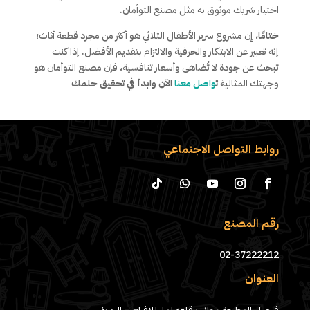
اختيار شريك موثوق به مثل مصنع التوأمان.
ختامًا،
إن مشروع سرير الأطفال الثلاثي هو أكثر من مجرد قطعة أثاث؛
إنه تعبير عن الابتكار والحرفية والالتزام بتقديم الأفضل. إذا كنت
تبحث عن جودة لا تُضاهى وأسعار تنافسية، فإن مصنع التوأمان هو
وجهتك المثالية
ت
واصل معنا
الآن وابدأ في تحقيق حلمك
روابط التواصل الاجتماعي
رقم المصنع
02-37222212
العنوان