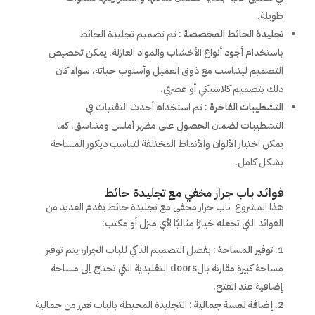
طويلة.
تجليدة الحائط المخصصة
: تم تصميم تجليدة الحائط
باستخدام أجود أنواع الأخشاب والمواد العازلة. يمكن تخصيص
التصميم ليتناسب مع ذوق العميل وأسلوب حياته، سواء كان
ذلك بتصميم كلاسيكي أو عصري.
التشطيبات الفاخرة
: تم استخدام أحدث التقنيات في
التشطيبات لضمان الحصول على مظهر أملس ومتناسق. كما
يمكن اختيار الألوان والأنماط المختلفة لتناسب ديكور المساحة
بشكل كامل.
فوائد باب جرار مخفي مع تجليدة حائط
هذا المشروع باب جرار مخفي مع تجليدة حائط يقدم العديد من
الفوائد التي تجعله خيارًا مثاليًا لأي منزل أو مكتب:
توفير المساحة
: بفضل التصميم الذكي للباب الجرار، يتم توفير
مساحة كبيرة مقارنة بالdoors التقليدية التي تحتاج إلى مساحة
إضافية عند الفتح.
إضافة لمسة جمالية
: التجليدة المحيطة بالباب تعزز من جمالية