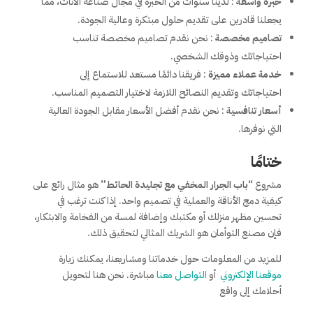
خبرة واسعة
: لدينا سنوات من الخبرة في مجال صناعة الأثاث، مما
يجعلنا قادرين على تقديم حلول مبتكرة وعالية الجودة.
تصاميم مخصصة
: نحن نقدم تصاميم مخصصة تناسب
احتياجاتك وذوقك الشخصي.
خدمة عملاء مميزة
: فريقنا دائمًا مستعد للاستماع إلى
احتياجاتك وتقديم النصائح اللازمة لاختيار التصميم المناسب.
أسعار تنافسية
: نحن نقدم أفضل الأسعار مقابل الجودة العالية
التي نوفرها.
ختامًا
مشروع
“باب الجرار المخفي مع تجليدة الحائط”
هو مثال رائع على
كيفية دمج الأناقة والعملية في تصميم واحد. إذا كنت ترغب في
تحسين مظهر منزلك أو مكتبك وإضافة لمسة من الفخامة والابتكار،
فإن مصنع التوأمان هو الشريك المثالي لتحقيق ذلك.
للمزيد من المعلومات حول خدماتنا ومشاريعنا، يمكنك زيارة
موقعنا الإلكتروني
أو
التواصل معنا
مباشرة. نحن هنا لتحويل
أحلامك إلى واقع