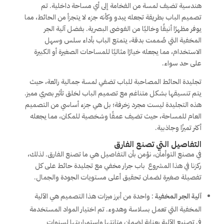
هندسية تضيف لمسة من الفخامة إلى أي مساحة داخلية. تم
تصميم الباب بطريقة تجعله يبدو وكأنه جزء لا يتجزأ من الحائط، مما
يوفر مظهرًا أنيقًا وخاليًا من الفوضى البصرية. بفضل آلية الجر
المخفية التي صُممت بدقة، يتمتع الباب بأداء سلس وسهل
الاستخدام، مما يجعله خيارًا مثاليًا للمساحات الصغيرة أو الكبيرة
على حد سواء.
تجليدة الحائط المصاحبة للباب تضفي لمسة جمالية رائعة، حيث
يتم تنسيقها بشكل متناغم مع تصميم الباب لخلق تأثير بصري مميز.
هذه التجليدة ليست مجرد زخرفة؛ بل هي جزء أساسي من التصميم
العام للمساحة، حيث تضيف عمقًا وشخصية للمكان، مما يجعله
أكثر تميزًا وجاذبية.
التفاصيل التي تصنع الفارق
في مصنع التوأمان، نؤمن بأن التفاصيل هي ما تصنع الفارق. لذلك،
ركزنا في هذا المشروع باب جرار مخفي مع تجليدة حائط على كل
تفصيلة صغيرة لضمان تحقيق أعلى مستويات الجودة والجمال.
آلية الجر المخفية
: واحدة من أبرز ميزات هذا التصميم هي الآلية
المخفية التي تعمل بسلاسة وهدوء. تم اختيار المواد المستخدمة
في تصنيع الآلية بعناية لضمان متانتها واستمراريتها لسنوات