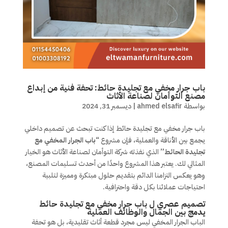
باب جرار مخفي مع تجليدة حائط: تحفة فنية من إبداع
مصنع التوأمان لصناعة الأثاث
بواسطة
ahmed elsafir
|
ديسمبر 31, 2024
باب جرار مخفي مع تجليدة حائط إذا كنت تبحث عن تصميم داخلي
يجمع بين الأناقة والعملية، فإن مشروع
“باب الجرار المخفي مع
تجليدة الحائط”
الذي نفذته شركة التوأمان لصناعة الأثاث هو الخيار
المثالي لك. يعتبر هذا المشروع واحدًا من أحدث تسليمات المصنع،
وهو يعكس التزامنا الدائم بتقديم حلول مبتكرة ومميزة لتلبية
احتياجات عملائنا بكل دقة واحترافية.
تصميم عصري ل باب جرار مخفي مع تجليدة حائط
يدمج بين الجمال والوظائف العملية
الباب الجرار المخفي ليس مجرد قطعة أثاث تقليدية، بل هو تحفة