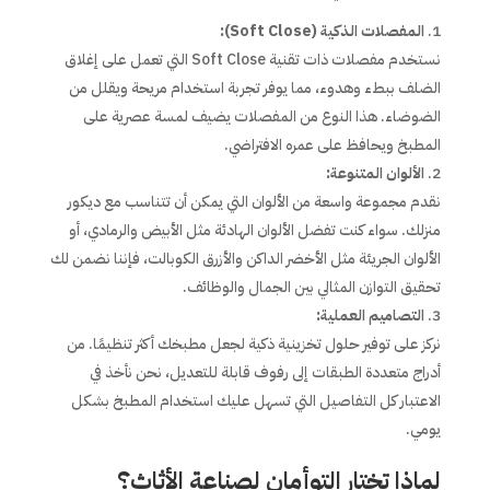
المفصلات الذكية (Soft Close):
نستخدم مفصلات ذات تقنية Soft Close التي تعمل على إغلاق
الضلف ببطء وهدوء، مما يوفر تجربة استخدام مريحة ويقلل من
الضوضاء. هذا النوع من المفصلات يضيف لمسة عصرية على
المطبخ ويحافظ على عمره الافتراضي.
الألوان المتنوعة:
نقدم مجموعة واسعة من الألوان التي يمكن أن تتناسب مع ديكور
منزلك. سواء كنت تفضل الألوان الهادئة مثل الأبيض والرمادي، أو
الألوان الجريئة مثل الأخضر الداكن والأزرق الكوبالت، فإننا نضمن لك
تحقيق التوازن المثالي بين الجمال والوظائف.
التصاميم العملية:
نركز على توفير حلول تخزينية ذكية لجعل مطبخك أكثر تنظيمًا. من
أدراج متعددة الطبقات إلى رفوف قابلة للتعديل، نحن نأخذ في
الاعتبار كل التفاصيل التي تسهل عليك استخدام المطبخ بشكل
يومي.
لماذا تختار التوأمان لصناعة الأثاث؟