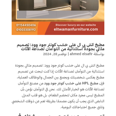
مطبخ اتش بي ال على خشب كونتر جود وود: تصميم
مثالي بجودة استثنائية من التوأمان لصناعة الأثاث
بواسطة
ahmed elsafir
|
نوفمبر 28, 2024
مطبخ اتش بي ال على خشب كونتر جود وود: تصميم مثالي بجودة
استثنائية من التوأمان لصناعة الأثاث إذا كنت تبحث عن تصميم
مطبخ يعكس شخصيتك ويجمع بين الجمال والوظائف العملية،
فإن
مطبخ HPL على خشب كونتر جود وود
من مصنع التوأمان
لصناعة الأثاث هو الخيار الأمثل لك. نحن في التوأمان نؤمن بأن
المطبخ ليس مجرد مكان لتحضير الطعام، بل هو قلب المنزل
النابض الذي يجب أن يكون مصممًا بطريقة تعبر عن ذوقك الشخصي
وتلبي جميع احتياجاتك اليومية.