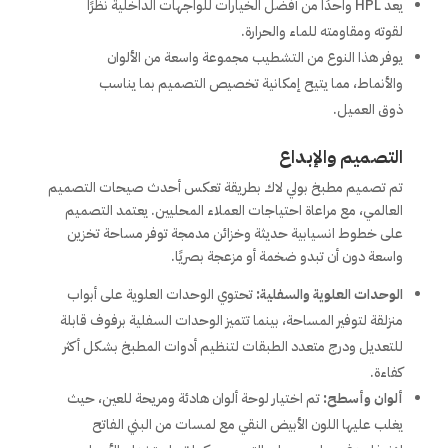
يعد HPL واحدًا من أفضل الخيارات للواجهات الداخلية نظرًا
لقوته ومقاومته للماء والحرارة.
يوفر هذا النوع من التشطيب مجموعة واسعة من الألوان
والأنماط، مما يتيح إمكانية تخصيص التصميم بما يناسب
ذوق العميل.
التصميم والإبداع
تم تصميم مطبخ بولي لاك بطريقة تعكس أحدث صيحات التصميم
العالمي، مع مراعاة احتياجات العملاء المحليين. يعتمد التصميم
على خطوط انسيابية حديثة وخزائن مدمجة توفر مساحة تخزين
واسعة دون أن تبدو ضخمة أو مزعجة بصريًا.
الوحدات العلوية والسفلية:
تحتوي الوحدات العلوية على أبواب
منزلقة لتوفير المساحة، بينما تتميز الوحدات السفلية برفوف قابلة
للتعديل ودرج متعدد الطبقات لتنظيم أدوات المطبخ بشكل أكثر
كفاءة.
ألوان وأسطح:
تم اختيار لوحة ألوان هادئة ومريحة للعين، حيث
يغلب عليها اللون الأبيض النقي مع لمسات من البني الفاتح