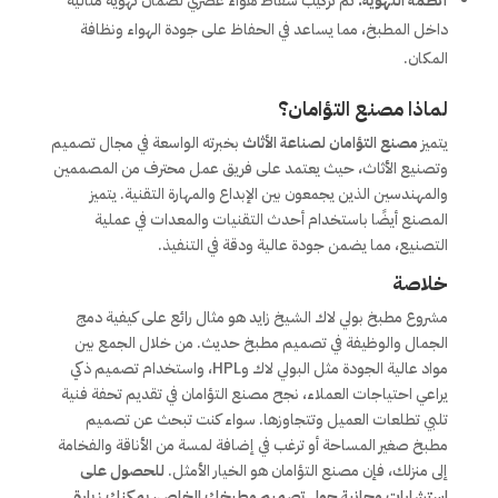
أنظمة التهوية:
تم تركيب شفاط هواء عصري لضمان تهوية مثالية
داخل المطبخ، مما يساعد في الحفاظ على جودة الهواء ونظافة
المكان.
لماذا مصنع التؤامان؟
يتميز
مصنع التؤامان لصناعة الأثاث
بخبرته الواسعة في مجال تصميم
وتصنيع الأثاث، حيث يعتمد على فريق عمل محترف من المصممين
والمهندسين الذين يجمعون بين الإبداع والمهارة التقنية. يتميز
المصنع أيضًا باستخدام أحدث التقنيات والمعدات في عملية
التصنيع، مما يضمن جودة عالية ودقة في التنفيذ.
خلاصة
مشروع مطبخ بولي لاك الشيخ زايد هو مثال رائع على كيفية دمج
الجمال والوظيفة في تصميم مطبخ حديث. من خلال الجمع بين
مواد عالية الجودة مثل البولي لاك وHPL، واستخدام تصميم ذكي
يراعي احتياجات العملاء، نجح مصنع التؤامان في تقديم تحفة فنية
تلبي تطلعات العميل وتتجاوزها. سواء كنت تبحث عن تصميم
مطبخ صغير المساحة أو ترغب في إضافة لمسة من الأناقة والفخامة
إلى منزلك، فإن مصنع التؤامان هو الخيار الأمثل.
للحصول على
استشارات مجانية حول تصميم مطبخك الخاص، يمكنك زيارة