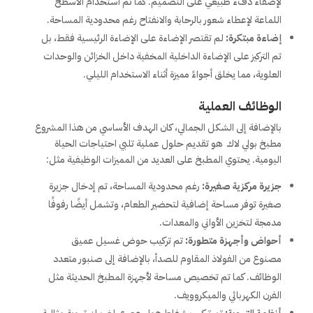
لإضفاء دفء طبيعي على التصميم. كما تم استخدام الأسطح
اللماعة لإعطاء شعور بالرحابة والانفتاح رغم محدودية المساحة.
إضاءة مبتكرة:
لم تقتصر الإضاءة على الإضاءة الرئيسية فقط، بل
تم التركيز على الإضاءة الداخلية المخفية داخل الخزائن والوحدات
العلوية، مما يخلق أجواءً مميزة أثناء الاستخدام الليلي.
الوظائف العملية
بالإضافة إلى الشكل الجمالي، كان الهدف الأساسي من هذا المشروع
مطبخ بولي لاك هو تقديم حلول عملية تلبي احتياجات الحياة
اليومية. يحتوي المطبخ على العديد من المميزات الوظيفية مثل:
جزيرة مركزية صغيرة:
رغم محدودية المساحة، تم إدخال جزيرة
صغيرة توفر مساحة إضافية لتحضير الطعام، وتشمل أيضًا رفوفًا
مدمجة لتخزين الأواني والمعدات.
أحواض وأجهزة متطورة:
تم تركيب حوض غسيل عميق
مصنوع من الفولاذ المقاوم للصدأ، بالإضافة إلى صنبور متعدد
الوظائف. كما تم تخصيص مساحة لأجهزة المطبخ الحديثة مثل
الفرن الكهربائي والميكروويف.