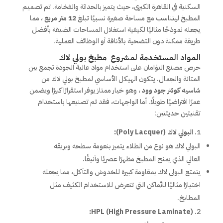
السكنية في القاهرة الكبرى، حيث يتميز بالحداثة والفخامة. تم تصميم
المطبخ ليتناسب مع مساحة صغيرة نسبيًا تبلغ
12 متر مربع
، مما
يجعله نموذجًا مثاليًا لكيفية استغلال المساحات الضيقة بأفضل
طريقة ممكنة دون التضحية بالأناقة أو الوظائف العملية.
المواد المستخدمة لمشروع مطبخ بولي لاك
حرص مصنع التؤامان على استخدام مواد عالية الجودة تجمع بين
المتانة والجمال. يتكون الهيكل الأساسي لمطبخ بولي لاك من
شاسيه كونتر جود وود
، وهو خيار ممتاز يوفر استقرارًا كبيرًا ويضمن
عمرًا افتراضيًا طويلًا. أما الواجهات، فقد تم تصنيعها باستخدام
تقنيتين حديثتين:
البولي لاك (Poly Lacquer):
البولي لاك هو نوع من الطلاء يتميز بنعومة سطحه وبريقه
العالي الذي يمنح المطبخ مظهرًا عصريًا وأنيقًا.
يتمتع البولي لاك بمقاومة كبيرة للخدوش والتآكل، مما يجعله
اختيارًا مثاليًا للأماكن التي تتعرض للاستخدام الكثيف مثل
المطابخ.
HPL (High Pressure Laminate):