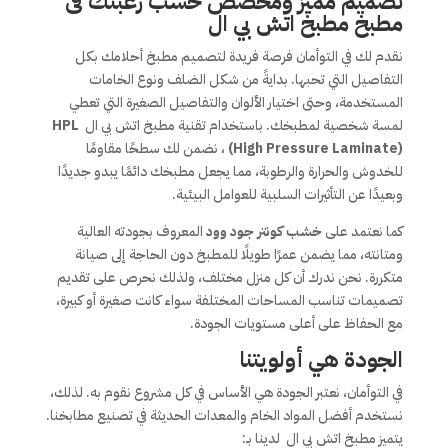
تصميم مميز ومخصص حسب رغبتك فى
مطبخ مطبخ اتش بي ال
نقدم لك في التوأمان فرصة فريدة لتصميم مطبخ أحلامك بكل
التفاصيل التي تحبها. بدايةً من شكل الضلف ونوع الخامات
المستخدمة، وحتى اختيار الألوان والتفاصيل الصغيرة التي تعطي
لمسة شخصية لمطبخك. باستخدام تقنية مطبخ اتش بي ال
HPL
(High Pressure Laminate)
، نضمن لك سطحًا مقاومًا
للخدوش والحرارة والرطوبة، مما يجعل مطبخك دائمًا يبدو جديدًا
وبعيدًا عن التأثيرات السلبية للعوامل البيئية.
كما نعتمد على
خشب كونتر جود وود
المعروف بجودته العالية
ومتانته، مما يضمن عمرًا طويلًا للمطبخ دون الحاجة إلى صيانة
متكررة. نحن ندرك أن كل منزل مختلف، ولذلك نحرص على تقديم
تصميمات تناسب المساحات المختلفة سواء كانت صغيرة أو كبيرة،
مع الحفاظ على أعلى مستويات الجودة.
الجودة هي أولويتنا
في التوأمان، نعتبر الجودة هي الأساس في كل مشروع نقوم به. لذلك،
نستخدم أفضل المواد الخام والمعدات الحديثة في تصنيع مطابخنا.
يتميز مطبخ اتش بي ال لدينا بـ: