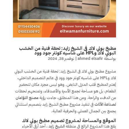
مطبخ بولي لاك فى الشيخ زايد: تحفة فنية من الخشب
البولي لاك وHPL على شاسيه كونتر جود وود
بواسطة
ahmed elsafir
|
نوفمبر 28, 2024
مشروع مطبخ بولي لاك فى الشيخ زايد: تحفة فنية من الخشب البولي
لاك وHPL على شاسيه كونتر جود وود في عالم التصميم الداخلي،
يُعتبر المطبخ قلب المنزل النابض. وهو ليس مجرد مكان لتحضير
الطعام، بل هو مساحة تجمع الأسرة والأصدقاء، وتمنحهم لحظات
من الدفء والراحة. ومن هذا المنطلق، جاءت رؤية
مصنع التؤامان
لصناعة الأثاث
في تنفيذ مشروع مطبخ الشيخ زايد بتصميم استثنائي
يجمع بين الجمال العملي والحرفية العالية.
الموقع والمساحة لمشروع تصميم مطبخ بولي لاك
يقع هذا المشروع الرائع في منطقة
الشيخ زايد
، أحد أرقى الأحياء