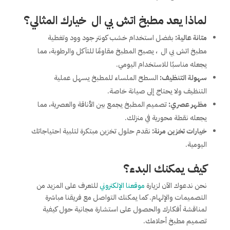
لماذا يعد مطبخ اتش بي ال خيارك المثالي؟
متانة عالية:
بفضل استخدام خشب كونتر جود وود وتغطية
مطبخ اتش بي ال ، يصبح المطبخ مقاومًا للتآكل والرطوبة، مما
يجعله مناسبًا للاستخدام اليومي.
سهولة التنظيف:
السطح الملساء للمطبخ يسهل عملية
التنظيف ولا يحتاج إلى صيانة خاصة.
مظهر عصري:
تصميم المطبخ يجمع بين الأناقة والعصرية، مما
يجعله نقطة محورية في منزلك.
خيارات تخزين مرنة:
نقدم حلول تخزين مبتكرة لتلبية احتياجاتك
اليومية.
كيف يمكنك البدء؟
نحن ندعوك الآن لزيارة
موقعنا الإلكتروني
للتعرف على المزيد من
التصميمات والإلهام. كما يمكنك التواصل مع فريقنا مباشرة
لمناقشة أفكارك والحصول على استشارة مجانية حول كيفية
تصميم مطبخ أحلامك.