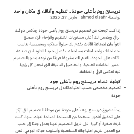
دريسنج روم بأعلى جودة.. تنظيم وأناقة في مكان واحد
بواسطة
ahmed elsafir
|
مارس 27, 2025
إذا كنت تبحث عن تصميم دريسنج روم بأعلى جودة يعكس ذوقك
الراقي ويضمن لك أعلى مستويات التنظيم والراحة، فإن مصنع
التوأمان لصناعة الأثاث
يقدم لك حلولاً مبتكرة ومخصصة تناسب
احتياجاتك واحتياجات مساحتك. بفضل خبرتنا الطويلة في صناعة
الأثاث عالي الجودة، نقدم لك مشروعًا فريدًا من نوعه يتميز بالتصميم
المميز، الخامات الفاخرة، والتفاصيل الدقيقة التي تجعل كل زاوية
فيه تعكس الرقي والفخامة.
كيفية انشاء دريسنج روم بأعلى جود
تصميم مخصص حسب احتياجاتك ل دريسنج روم بأعلى
جودة
يبدأ مشروع دريسنج روم بأعلى جودة من مرحلة التصميم التي تركز
على تحقيق أقصى استفادة من المساحة المتاحة لديك. سواء كانت
غرفة صغيرة أو كبيرة، فإن فريق التصميم لدينا يعمل جنبًا إلى جنب
مع العميل لفهم احتياجاته الشخصية وأسلوب حياته اليومي. نحن