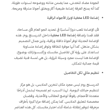
الجودة مضاد للخدش، مما يضمن متانته ووضوحه لسنوات طويلة.
كما أنه يمنح الغرفة إضاءة طبيعية أكثر ويخلق أجواءً مشرقة ومريحة.
إضاءة LED مخفية لإبراز الأجواء الراقية
لأن الإضاءة تلعب دورًا أساسيًا في تحديد الجو العام لأي مساحة،
فقد قمنا بإضافة
إضاءة LED مخفية
داخل الدريسنج روم. هذه
الإضاءة الحديثة توفر أجواءً دافئة وراقية، وتبرز جمال التصميم
بشكل مذهل. كما أنها موفرة للطاقة وتوفر إضاءة متساوية
تساعدك على رؤية كل تفاصيل ملابسك وإكسسواراتك بوضوح.
الإضاءة هنا ليست مجرد وسيلة للرؤية، بل هي لمسة فنية تضيف
قيمة جمالية للمكان.
تنظيم مثالي لكل التفاصيل
الدريسنج روم ليس مجرد مكان لتخزين الملابس، بل هو مركز
لتنظيم حياتك اليومية. لهذا السبب، تم تصميمه ليشمل أدراجًا
متعددة الأحجام، رفوفًا لوضع الحقائب والأحذية، وقضبان
مخصصة لتعليق الملابس. كما يمكن إضافة مرايا كبيرة بأطراف
مزخرفة لتوفير إطلالة شاملة أثناء اختيار ملابسك. كل هذه العناصر