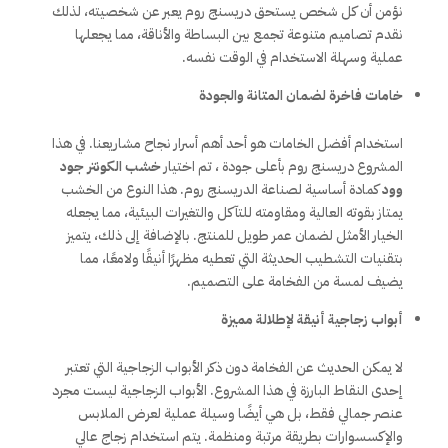
نؤمن أن كل شخص يستحق دريسنج روم يعبر عن شخصيته، لذلك
نقدم تصاميم متنوعة تجمع بين البساطة والأناقة، مما يجعلها
عملية وسهلة الاستخدام في الوقت نفسه.
خامات فاخرة لضمان المتانة والجودة
استخدام أفضل الخامات هو أحد أهم أسرار نجاح مشاريعنا. في هذا
المشروع دريسنج روم بأعلى جودة ، تم اختيار
خشب الكونتر جود
وود
كمادة أساسية لصناعة الدريسنج روم. هذا النوع من الخشب
يمتاز بقوته العالية ومقاومته للتآكل والتغيرات البيئية، مما يجعله
الخيار الأمثل لضمان عمر طويل للمنتج. بالإضافة إلى ذلك، يتميز
بتقنيات التشطيب الحديثة التي تعطيه مظهرًا أنيقًا ولامعًا، مما
يضيف لمسة من الفخامة على التصميم.
أبواب زجاجية أنيقة لإطلالة مميزة
لا يمكن الحديث عن الفخامة دون ذكر الأبواب الزجاجية التي تعتبر
إحدى النقاط البارزة في هذا المشروع. الأبواب الزجاجية ليست مجرد
عنصر جمالي فقط، بل هي أيضًا وسيلة عملية لعرض الملابس
والإكسسوارات بطريقة مرتبة ومنظمة. يتم استخدام زجاج عالي