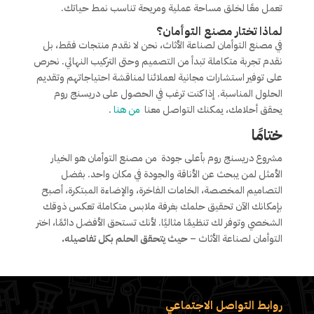
تعمل معًا لخلق مساحة عملية ومريحة تناسب نمط حياتك.
لماذا تختار
مصنع التوأمان
؟
في مصنع التوأمان لصناعة الأثاث، نحن لا نقدم منتجات فقط، بل
نقدم تجربة متكاملة تبدأ من التصميم وحتى التركيب النهائي. نحرص
على توفير استشارات مجانية لعملائنا لمناقشة احتياجاتهم وتقديم
الحلول المناسبة. إذا كنت ترغب في الحصول على دريسنج روم
يحقق أحلامك، يمكنك التواصل معنا
من هنا
.
ختامًا
مشروع دريسنج روم بأعلى جودة من مصنع التوأمان هو الخيار
الأمثل لمن يبحث عن الأناقة والجودة في مكان واحد. بفضل
التصاميم المخصصة، الخامات الفاخرة، والإضاءة المبتكرة، أصبح
بإمكانك الآن تحقيق حلمك بغرفة ملابس متكاملة تعكس ذوقك
الشخصي وتوفر لك تنظيمًا مثاليًا. لأنك تستحق الأفضل دائمًا، اختر
التوأمان لصناعة الأثاث –
حيث يتحقق الحلم بكل تفاصيله.
روابط التواصل الاجتماعي