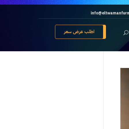
info@eltwamanfurn
اطلب عرض سعر