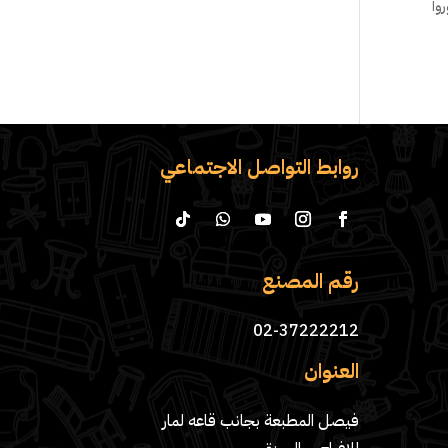
وا
روابط التواصل الاجتماعي
رقم المصنع
02-37222212
العنوان
فيصل المطبعة بجانب قاعه لمار