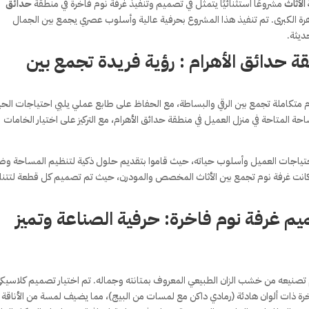
الأثاث
مشروعًا استثنائيًا يتمثل في تصميم وتنفيذ غرفة نوم فاخرة في منطقة
حدائق
لقاهرة الكبرى. تم تنفيذ هذا المشروع بحرفية عالية وأسلوب عصري يجمع بين الجمال
ديثة.
 حدائق الأهرام : رؤية فريدة تجمع بين
م متكاملة تجمع بين الرقي والبساطة، مع الحفاظ على طابع عملي يلبي احتياجات الحي
 المتاحة في منزل العميل في منطقة حدائق الأهرام، مع التركيز على اختيار الخامات
لاحتياجات العميل وأسلوب حياته، حيث قاموا بتقديم حلول ذكية لتنظيم المساحة و
ة كانت غرفة نوم تجمع بين الأثاث المخصص والمودرن، حيث تم تصميم كل قطعة لتتن
ميم غرفة نوم فاخرة: حرفية الصناعة وتميز
تم تصنيعه من خشب الزان الطبيعي المعروف بمتانته وجماله. تم اختيار تصميم كلاسيك
ة ذات ألوان هادئة (رمادي داكن مع لمسات من البيج)، مما يضيف لمسة من الأناقة