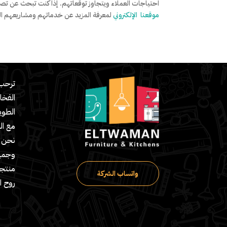
احتياجات العملاء ويتجاوز توقعاتهم. إذا كنت تبحث عن تصميم
موقعنا الإلكتروني
لمعرفة المزيد عن خدماتهم ومشاريعهم الم
ترحب 
الفخا
مع ال
نحن ش
وجميع
منتج
واتساب الشركة
روح ا