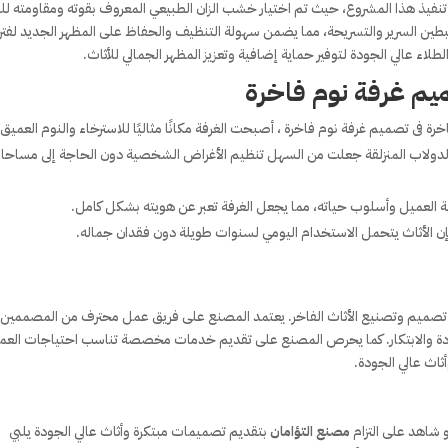
فيذ هذا المشروع، حيث تم اختيار خشب الزان الطبيعي المعروف بقوته ومقاومته للت
بطين السرير والتسريحة، مما يضمن سهولة التنظيف والحفاظ على المظهر الجديد لفتر
اء عالي الجودة لتوفير حماية إضافية وتعزيز المظهر الجمالي للأثاث.
م غرفة نوم فاخرة
رة فى تصميم غرفة نوم فاخرة ، أصبحت الغرفة مكانًا مثاليًا للاسترخاء والنوم العميق.
اب الدولاب المنزلقة جعلت من السهل تنظيم الأغراض الشخصية دون الحاجة إلى مساح
ميل وأسلوب حياته، مما يجعل الغرفة تعبر عن هويته بشكل كامل.
إن الأثاث يتحمل الاستخدام اليومي لسنوات طويلة دون فقدان جماله.
ل تصميم وتصنيع الأثاث الفاخر. يعتمد المصنع على فريق عمل محترف من المصممين
ودة والابتكار. كما يحرص المصنع على تقديم خدمات مخصصة تناسب احتياجات العمل
ثاث عالي الجودة.
 شاهد على التزام
مصنع التؤامان
بتقديم تصميمات مبتكرة وأثاث عالي الجودة يلبي