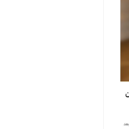
ن
بعد