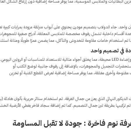
خزين البطانيات والملابس الموسمية، مما يوفر مساحة إضافية دون إزعاج الشكل العا
 واحد. جاء الدولاب بتصميم مودرن يحتوي على أبواب منزلقة مزودة بمرايات كبيرة 
 عدة أقسام داخلية تشمل رفوف مخصصة للملابس المعلقة، أدراج صغيرة للمجوهرا
تم استخدام خامات مقاومة للخدوش والتآكل، مما يضمن عمرًا طويلًا ومتانة استثنائ
دة في تصميم واحد
تضمنت الغرفة أيضًا تصميم تسريحة أنيقة مزودة بمرآة كبيرة وإضاءة LED محيطة، مما يخلق أجواء مثالية للاستعداد للمناسبات أو الروتين اليو
تحضرات التجميل والمجوهرات، بالإضافة إلى رفوف جانبية لوضع الكتب أو
 مفتوحة وأخرى مغلقة، مما يوفر مساحة إضافية لعرض القطع الفنية أو تخزين
يكور النهائي الذي يعزز من جمال الغرفة. تم استخدام ستائر حريرية بألوان هادئة (ب
تم تركيبها بطريقة تبرز جمال التصميم. كما تم إضافة سجاد فاخر يغطي الأرضية الخشب
فة نوم فاخرة
: جودة لا تقبل المساومة