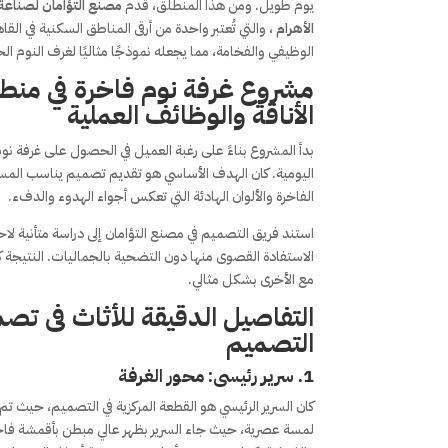
يوم طويل. ومن هذا المنطلق، قدم
مصنع التؤامان لصناعة 
الأهرام
، والتي تُعتبر واحدة من أرقى المناطق السكنية في ا
الوظيفي والفخامة، مما يجعله نموذجًا مثاليًا لغرف النوم الح
مشروع غرفة نوم فاخرة في منطقة
الأناقة والوظائف العملية
بدأ المشروع بناءً على رغبة العميل في الحصول على غرفة نو
اليومية. كان الهدف الأساسي هو تقديم تصميم يناسب المساحة
الفاخرة والألوان الهادئة التي تعكس أجواء الهدوء والدفء.
استند فريق التصميم في مصنع التؤامان إلى دراسة متأنية 
الاستفادة القصوى منها دون التضحية بالجماليات. النتيج
مع الأخرى بشكل مثالي.
التفاصيل الدقيقة للأثاث فى تص
التصميم
1.
سرير رئيسى: محور الغرفة
كان السرير الرئيسي هو القطعة المركزية في التصميم، حيث 
لمسة عصرية، حيث جاء السرير بظهر عالي مبطن بأقمشة فاخر