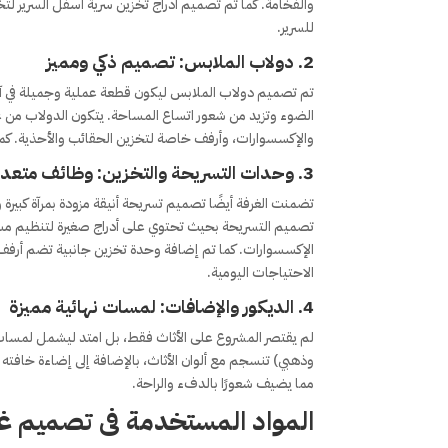
والفخامة. كما تم تصميم أدراج تخزين سرية أسفل السرير لت
للسرير.
2.
دولاب الملابس: تصميم ذكي ومميز
تم تصميم دولاب الملابس ليكون قطعة عملية وجميلة في آن
الضوء وتزيد من شعور اتساع المساحة. يتكون الدولاب من
والإكسسوارات، وأرفف خاصة لتخزين الحقائب والأحذية. كما 
3.
وحدات التسريحة والتخزين: وظائف متعد
تصميم التسريحة بحيث تحتوي على أدراج صغيرة لتنظيم مس
الإكسسوارات. كما تم إضافة وحدة تخزين جانبية تضم أرفف
الاحتياجات اليومية.
4.
الديكور والإضافات: لمسات نهائية مميزة
لم يقتصر المشروع على الأثاث فقط، بل امتد ليشمل لمسات الد
وذهبي) تنسجم مع ألوان الأثاث، بالإضافة إلى إضاءة خافته 
مما يضيف شعورًا بالدفء والراحة.
المواد المستخدمة
فى تصميم غر