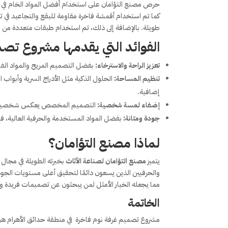
حرص مصنع التؤامان على استخدام أفضل المواد الخام في تن
كما تم استخدام أقمشة فاخرة مقاومة للبقع والتجاعيد في ت
طويلة. بالإضافة إلى ذلك، تم استخدام طبقات متعددة من الطل
الفوائد التي يقدمها مشروع
تصمي
تعزيز الراحة والاسترخاء:
بفضل التصميم المريح والمواد الفاخ
تنظيم المساحة:
الحلول الذكية مثل الأدراج السرية وأبو
إضافية.
إضفاء لمسة شخصية:
التصميم المخصص يعكس شخصية الع
جودة ومتانة:
بفضل المواد المستخدمة والحرفية العالية، ف
لماذا مصنع التؤامان؟
يتميز
مصنع التؤامان لصناعة الأثاث
بخبرته الطويلة في مجا
والحرفيين الذين يسعون دائمًا لتحقيق أعلى مستويات الج
مما يجعله الخيار الأمثل لمن يبحثون عن تصميمات فريدة وأ
الخاتمة
مشروع تصميم غرفة نوم فاخرة في منطقة حدائق الأهرام هو