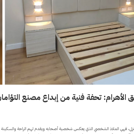
 الأهرام: تحفة فنية من إبداع مصنع التؤاما
لمنزل، فهي الملاذ الشخصي الذي يعكس شخصية أصحابه ويقدم لهم الراحة والسكينة 