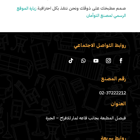
صمم مطبخك على ذوقك ونحن ننفذ بكل احترافية
زيارة الموقع
الرسمي لمصنع التوأمان
روابط التواصل الاجتماعي
رقم المصنع
02-37222212
العنوان
فيصل المطبعة بجانب قاعه لمار للافراح – الجيزة
روابط سريعة