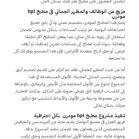
لتضمن الحصول على مطبخ يعبر عنك بشكل كامل.
مزيج من الوظائف والمظهر الجمالي فى مطبخ hpl
مودرن
يتميز هذا المطبخ المودرن بتصميم عملي وذكي يلبي جميع
احتياجاتك اليومية. تم ترتيب المساحات بشكل مدروس لضمان
استغلال كل زاوية بشكل مثالي، مما يجعل المطبخ أكثر تنظيمًا
وفعالية. سواء كنت تحتاج إلى مساحات تخزين إضافية، أو أرفف
عرض، أو حتى أدراج متعددة الأغراض، فإن هذا التصميم يوفر لك كل
ما تحتاجه.
أما من حيث المظهر الجمالي، فقد تم التركيز على تقديم تصميم أنيق
وعصري يناسب المنازل الحديثة. الألوان المستخدمة في هذا
المشروع تتنوع بين الألوان المحايدة مثل الأبيض والرمادي، بالإضافة
إلى اللمسات الزاهية التي تضفي حيوية على المكان. يمكنك الاختيار
من بين مجموعة واسعة من الألوان والأنماط لتتناسب مع ديكور
منزلك بشكل مثالي.
تنفيذ مشروع مطبخ hpl مودرن بكل احترافية
فريق العمل في مصنع التوأمان يضم نخبة من المهندسين والحرفيين
المتخصصين الذين يعملون بجد لضمان تنفيذ المشروع بدقة
وجودة عالية. منذ اللحظة الأولى لمناقشة التصميم وحتى تركيب