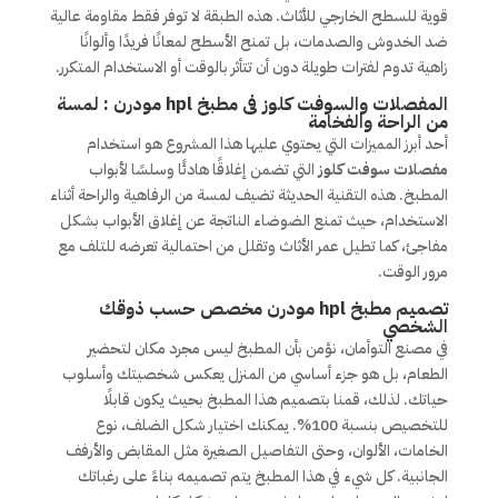
قوية للسطح الخارجي للأثاث. هذه الطبقة لا توفر فقط مقاومة عالية
ضد الخدوش والصدمات، بل تمنح الأسطح لمعانًا فريدًا وألوانًا
زاهية تدوم لفترات طويلة دون أن تتأثر بالوقت أو الاستخدام المتكرر.
المفصلات والسوفت كلوز فى مطبخ hpl مودرن : لمسة
من الراحة والفخامة
أحد أبرز المميزات التي يحتوي عليها هذا المشروع هو استخدام
مفصلات سوفت كلوز
التي تضمن إغلاقًا هادئًا وسلسًا لأبواب
المطبخ. هذه التقنية الحديثة تضيف لمسة من الرفاهية والراحة أثناء
الاستخدام، حيث تمنع الضوضاء الناتجة عن إغلاق الأبواب بشكل
مفاجئ، كما تطيل عمر الأثاث وتقلل من احتمالية تعرضه للتلف مع
مرور الوقت.
تصميم مطبخ hpl مودرن مخصص حسب ذوقك
الشخصي
في مصنع التوأمان، نؤمن بأن المطبخ ليس مجرد مكان لتحضير
الطعام، بل هو جزء أساسي من المنزل يعكس شخصيتك وأسلوب
حياتك. لذلك، قمنا بتصميم هذا المطبخ بحيث يكون قابلًا
للتخصيص بنسبة 100%. يمكنك اختيار شكل الضلف، نوع
الخامات، الألوان، وحتى التفاصيل الصغيرة مثل المقابض والأرفف
الجانبية. كل شيء في هذا المطبخ يتم تصميمه بناءً على رغباتك