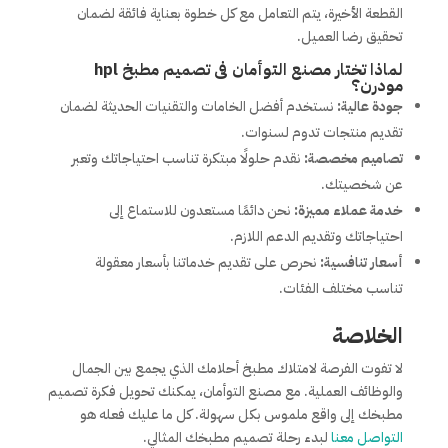
القطعة الأخيرة، يتم التعامل مع كل خطوة بعناية فائقة لضمان
تحقيق رضا العميل.
لماذا تختار مصنع التوأمان فى تصميم مطبخ hpl
مودرن؟
جودة عالية:
نستخدم أفضل الخامات والتقنيات الحديثة لضمان
تقديم منتجات تدوم لسنوات.
تصاميم مخصصة:
نقدم حلولًا مبتكرة تناسب احتياجاتك وتعبر
عن شخصيتك.
خدمة عملاء مميزة:
نحن دائمًا مستعدون للاستماع إلى
احتياجاتك وتقديم الدعم اللازم.
أسعار تنافسية:
نحرص على تقديم خدماتنا بأسعار معقولة
تناسب مختلف الفئات.
الخلاصة
لا تفوت الفرصة لامتلاك مطبخ أحلامك الذي يجمع بين الجمال
والوظائف العملية. مع مصنع التوأمان، يمكنك تحويل فكرة تصميم
مطبخك إلى واقع ملموس بكل سهولة. كل ما عليك فعله هو
التواصل معنا
لبدء رحلة تصميم مطبخك المثالي.