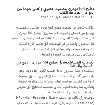
مطبخ hpl مودرن بتصميم عصري وأعلى جودة من
التوأمان لصناعة الأثاث
بواسطة
ahmed elsafir
|
فبراير 11, 2025
إذا كنت تبحث عن تصميم مطبخ hpl مودرن يعكس شخصيتك
ويجمع بين الجمال والجودة، فإن مشروع ” مطبخ hpl مودرن ”
الذي نفذته شركة
التؤامان لصناعة الأثاث
هو الخيار الأمثل لك. يعتبر
هذا المشروع واحدًا من أبرز الإنجازات التي تعكس التزام الشركة
بتقديم تصاميم حديثة ومبتكرة تلبي احتياجات العملاء مع
الاحتفاظ بأعلى مستويات الجودة والحرفية.
الخامات المستخدمة فى مطبخ hpl مودرن : دمج بين
الفخامة والمتانة
استُخدم في هذا المشروع خامة
خشب الكونتر جود وود
، وهي
واحدة من أفضل الخامات المتاحة في السوق المصري. يتميز هذا
النوع من الخشب بصلابته العالية وقدرته على مقاومة الرطوبة
والتآكل، مما يجعله الخيار المثالي لتصميم المطابخ التي تتعرض
لبيئة مليئة بالعوامل البيئية المختلفة.
بالإضافة إلى ذلك، تم استخدام طبقة
HPL (High-Pressure
Laminate)
الألمانية، وهي تقنية متقدمة تضيف طبقة حماية