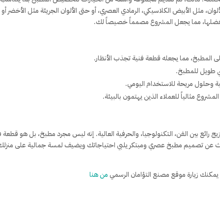
وان، مثل الأبيض الكلاسيكي، الرمادي العصري، أو حتى الألوان الجريئة مثل الأخضر أو
 تفضلها، مما يجعل المشروع مصمماً خصيصاً لك.
لى المطبخ، مما يجعله قطعة فنية تجذب الأنظار.
ضي طويل للمطبخ.
ية وحلول مريحة للاستخدام اليومي.
لمشروع مثالياً للعملاء الذين يهتمون بالبيئة.
صنع التؤامان هو مزيج رائع بين الفن، التكنولوجيا، والحرفية العالية. إنه ليس مجرد مطبخ، بل هو قطعة 
ث عن تصميم مطبخ عصري ومبتكر يلبي احتياجاتك ويضيف لمسة جمالية على منزلك
يمكنك زيارة موقع مصنع التؤامان الرسمي
من هنا