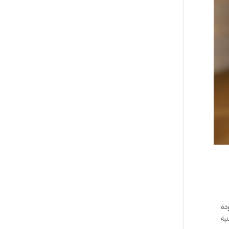
دة
نية