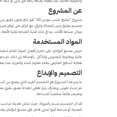
والحرفية العالية، مما يجعله إضافة رائعة لأي منزل أو شقة ح
عن المشروع
مشروع “مطبخ خشب مودرن 3D” هو ن
تصميم مطبخ يتميز بالحداثة والرقي، مع التركيز على توفير ت
مجال صناعة الأثاث، بما في ذلك تقنية الطباعة ثلاثية الأبعاد (3D) التي تمنح المطبخ مظهراً فريداً وملمساً استثنائياً يعكس الذوق العالي
المواد المستخدمة
حرص مصنع التؤامان على اختيار أفضل المواد الخام لتنفي
عالية ومقاومة للخدوش والتآكل. بالإضافة إلى ذلك، تم دم
تغطية السطح الخارجي بطلاء مقاوم للماء والحرارة، مما يجع
التصميم والإبداع
ما يميز هذا المشروع هو التصميم الفريد الذي يجمع بين ال
تم إنشاء نقوش وزخارف بارزة تعطي انطباعاً بعمق بصري مميز
وتضيف طابعاً شخصياً للمساحة.
كما أن التصميم يتسم بالمرونة، حيث يمكن تعديله ليناس
الحديثة أو مساحة كبيرة لمنزل فاخر، فإن مصنع التؤامان ي