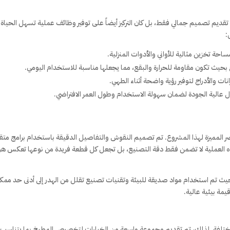
دف من مشروع “مطبخ خشب مودرن 3D” مجرد تقديم تصميم جمالي فقط، بل كان التركيز أيضاً على توفير وظائف عملية تسهل الحياة
:
احة تخزين مثالية للأواني والأدوات المنزلية.
حيث تكون مقاومة للحرارة والبقع، مما يجعلها مناسبة للاستخدام اليومي.
 عالية الجودة لضمان سهولة الاستخدام وطول العمر الافتراضي.
ر المميزة لهذا المشروع. تم تصميم النقوش والتفاصيل الدقيقة باستخدام برامج متق
تناهية باستخدام آلات CNC الحديثة. هذه العملية لا تضمن فقط دقة التصنيع، بل تجعل كل قطعة فريدة من نوعها تعكس ه
حيث تم استخدام مواد صديقة للبيئة وتقنيات تصنيع تقلل من الهدر إلى أدنى حد ممك
مة بيئية عالية.
مختلفة. لذلك، تم تقديم مجموعة واسعة من الخيارات لتخصيص المطبخ بما يتناسب