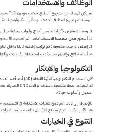
الوظائف والاستخدامات
لم يكن اله
اليومية. تم تجهيز المطبخ بأحدث الوسائل التكنولوجية، مثل
وحدات تخزين ذكية
: تتضمن أدراج وأبواب مخفية توفر مس
أسطح عمل متعددة الاستخدامات
: تم تصميم الأسطح ب
إضاءة داخلية مدمجة
: تم تركيب إضاءة LED داخل الخزانات والأدراج لتوفير رؤية واضحة أثناء الطهي.
أنظمة فتح وإغلاق سلسة
: تم استخدام مفصلات وأقفال
التكنولوجيا والابتكار
كان استخدام
التكنولوجيا ثلاثية الأبعاد (3D)
أحد أهم العناص
ثم تنفيذها بدقة م
العميل وأسلوب حياته.
بالإضافة إلى ذلك، تم دمج تقنيات الاستدامة في التصميم، 
هذا الأمر يعكس التزام مصنع التؤامان بتقديم منتجات ذات قي
التنوع في الخيارات
يفهم مصنع التؤامان أن كل عميل لديه احتياجات وأذواق 