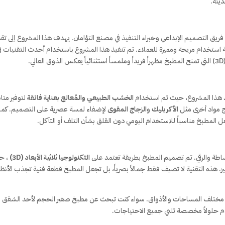
ديثة.
تاج تعاون دقيق بين فريق التصميم الإبداعي وخبراء التنفيذ في مصنع التؤامان. يهدف هذا المشروع إلى ت
جربة استخدام مريحة ومميزة للعملاء. تم تنفيذ هذا المشروع باستخدام أحدث التقنيات ف
.
ذ هذا المشروع، حيث تم استخدام
الخشب الطبيعي والمُعالج بعناية فائقة
لتوفير متان
ج مواد أخرى مثل
الأكريليك
و
الزجاج المقوى
لإضفاء لمسة عصرية على التصميم. كما
ل المطبخ مناسباً للاستخدام اليومي دون القلق بشأن التلف أو التآكل.
بساطة والرقي. تم تصميم المطبخ بطريقة تعتمد على
التكنولوجيا ثلاثية الأبعاد (3D)
، ح
. هذه التقنية لا تضيف فقط جمالاً بصرياً، بل تجعل المطبخ قطعة فنية تجذب الأنظا
ب مختلف المساحات والأذواق. سواء كنت تبحث عن مطبخ صغير الحجم لأحد الشقق
قدم حلولاً مخصصة تلبي جميع الاحتياجات.