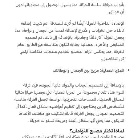
بأبواب منزلقة سلسة الحركة، مما يسهل الوصول إلى محتوياتها دون
أي عوائق.
الإضاءة الداخلية للغرفة أيضًا لم تُترك للصدفة. تم تثبيت إضاءة
LED داخل الخزانات والأدراج لإضافة لمسة من الجمال والراحة، مما
يجعل الغرفة أكثر دفئًا وجاذبية. بالإضافة إلى ذلك، تم تصميم
المقابض والأجزاء المعدنية بعناية لتكون متناسقة مع الطابع العام
للغرفة، مما يعكس التزام المصنع بتقديم منتجات متكاملة تراعي
كل التفاصيل.
المزايا العملية: مزيج بين الجمال والوظائف
بالإضافة إلى التصميم الجذاب والمواد عالية الجودة، فإن غرفة
النوم هذه تقدم مجموعة من المزايا العملية التي تجعلها خيارًا مثاليًا
للمنازل الحديثة. المساحات التخزينية الواسعة تجعل الغرفة مناسبة
للأشخاص الذين يحتاجون إلى تنظيم أغراضهم بشكل فعال. كما أن
التصميم المودرن يجعل الغرفة قابلة للتكيف مع مختلف الأنماط
الديكور، مما يعني أنها ستظل أنيقة ومريحة لسنوات طويلة.
لماذا تختار مصنع التؤامان؟
مصنع التؤامان ليس مجرد شركة لصناعة الأثاث، بل هو شريكك