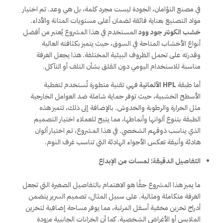
في مصنع التؤامان، الجودة ليست مجرد كلمة، بل هي وعد. تم اختيار
مواد التصنيع بعناية فائقة لضمان أعلى مستويات المتانة والأداء.
خشب الكونتر جود وود
المستخدم في هذا المشروع يُعتبر من أفضل
أنواع الأخشاب المتاحة في السوق، حيث يتميز بكثافته العالية
وقدرته على تحمل الظروف البيئية المختلفة. هذا يجعل الغرفة
مناسبة للاستخدام اليومي دون القلق بشأن التلف أو التآكل.
أما طبقة
HPL الألمانية
فهي تقنية متطورة تُستخدم لتغطية
الأسطح الخشبية، حيث توفر حماية شاملة ضد العوامل الخارجية
مثل الحرارة والرطوبة والخدوش. بالإضافة إلى ذلك، تتميز هذه
الطبقة بتنوع ألوانها وأنماطها، مما يتيح للعملاء اختيار التصميم
الذي يناسب ذوقهم الشخصي. في هذا المشروع، تم اختيار ألوان
هادئة وأنيقة تعكس الأجواء الهادئة التي تناسب غرف النوم.
التفاصيل الدقيقة: لمسات من الإبداع
ما يميز هذا المشروع حقًا هو الاهتمام بالتفاصيل الصغيرة التي تجعل
الغرفة متكاملة ومثالية. على سبيل المثال، تصميم السرير يتضمن
أدراج تخزين مخفية أسفل المرتبة، مما يوفر مساحة إضافية لتخزين
الملابس أو الأغراض الشخصية. كما أن الخزانات الجانبية مزودة