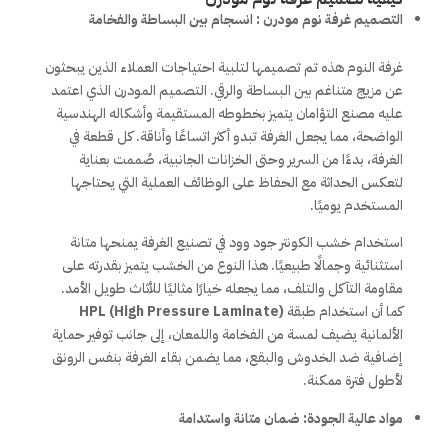
التصميم غرفة نوم مودرن : انسجام بين البساطة والفخامة
غرفة النوم هذه تم تصميمها لتلبية احتياجات العملاء الذين يبحثون
عن مزيج متناغم بين البساطة والرقي. التصميم المودرن الذي اعتمد
عليه مصنع التؤامان يتميز بخطوطه المستقيمة وأشكاله الهندسية
الواضحة، مما يجعل الغرفة تبدو أكثر اتساعًا وأناقة. كل قطعة في
الغرفة، بدءًا من السرير وحتى الخزانات الجانبية، صُممت بعناية
لتعكس الحداثة مع الحفاظ على الوظائف العملية التي يحتاجها
المستخدم يوميًا.
استخدام خشب الكونتر جود وود في تصنيع الغرفة يمنحها متانة
استثنائية وجمالًا طبيعيًا. هذا النوع من الخشب يتميز بقدرته على
مقاومة التآكل والتلف، مما يجعله خيارًا مثاليًا للأثاث طويل الأمد.
كما أن استخدام طبقة
HPL (High Pressure Laminate)
الألمانية يضيف لمسة من الفخامة واللمعان، إلى جانب توفير حماية
إضافية ضد الخدوش والبقع، مما يضمن بقاء الغرفة بنفس الرونق
لأطول فترة ممكنة.
مواد عالية الجودة: ضمان متانة واستدامة