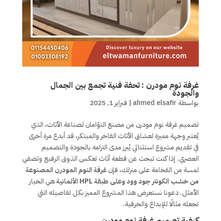
غرفة نوم مودرن : تحفة فنية تجمع بين الجمال
والجودة
بواسطة
ahmed elsafir
|
فبراير 1, 2025
تصميم غرفة نوم مودرن من مصنع التؤامان لصناعة الأثاث، الذي
يُعتبر وجهة مميزة لعشاق الأثاث الفاخر والمبتكر، قد أبدع مرة أخرى
في تقديم مشروع استثنائي يُبرز مدى التزامه بالجودة والتصميم
العصري. إذا كنت تبحث عن قطعة أثاث تعكس الذوق الرفيع وتضفي
لمسة من الفخامة على منزلك، فإن
غرفة النوم المودرن المصنوعة
من خشب الكونتر جود وود وعلى طبقة HPL الألمانية
هي الخيار
الأمثل. دعونا نستعرض هذا المشروع المميز بكل تفاصيله التي
تجعله مثالًا للإبداع والحرفية.
كيفية تصميم غرفة نوم مودرن