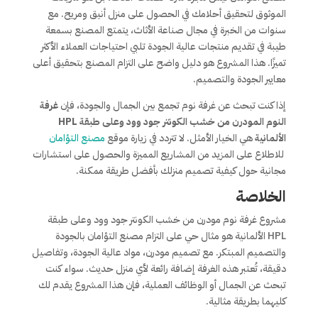
الموثوق لتحقيق أحلامك في الحصول على منزل أنيق ومريح. مع
سنوات من الخبرة في مجال صناعة الأثاث، يتمتع المصنع بسمعة
طيبة في تقديم منتجات عالية الجودة تلبي احتياجات العملاء الأكثر
تميزًا. هذا المشروع هو دليل واضح على التزام المصنع بتحقيق أعلى
معايير الجودة والتصميم.
إذا كنت تبحث عن غرفة نوم تجمع بين الجمال والجودة، فإن
غرفة
النوم المودرن من خشب الكونتر جود وود وعلى طبقة HPL
الألمانية
هي الخيار الأمثل. لا تتردد في زيارة موقع
مصنع التؤامان
للاطلاع على المزيد من المشاريع المميزة والحصول على استشارات
مجانية حول كيفية تصميم منزلك بأفضل طريقة ممكنة.
الخلاصة
مشروع غرفة نوم مودرن من خشب الكونتر جود وود وعلى طبقة
HPL الألمانية هو مثال حي على التزام مصنع التؤامان بالجودة
والتصميم المبتكر. مع تصميم مودرن، مواد عالية الجودة، وتفاصيل
دقيقة، تُعتبر هذه الغرفة إضافة رائعة لأي منزل حديث. سواء كنت
تبحث عن الجمال أو الوظائف العملية، فإن هذا المشروع يقدم لك
كليهما بطريقة مثالية.