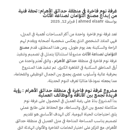
غرفة نوم فاخرة في منطقة حدائق الأهرام: تحفة فنية
من إبداع مصنع التؤامان لصناعة الأثاث
بواسطة
ahmed elsafir
|
فبراير 12, 2025
تعد غرفة نوم فاخرة واحدة من أكثر المساحات أهمية في المنزل،
فهي الملاذ الشخصي الذي يعكس شخصية أصحابه ويقدم لهم
الراحة والسكينة بعد يوم طويل. ومن هذا المنطلق، قدم
مصنع
التؤامان لصناعة الأثاث
مشروعًا استثنائيًا يتمثل في تصميم وتنفيذ
غرفة نوم فاخرة في منطقة
حدائق الأهرام
، والتي تُعتبر واحدة من
أرقى المناطق السكنية في القاهرة الكبرى. تم تنفيذ هذا المشروع
بحرفية عالية وأسلوب عصري يجمع بين الجمال الوظيفي والفخامة،
مما يجعله نموذجًا مثاليًا لغرف النوم الحديثة.
مشروع غرفة نوم فاخرة في منطقة حدائق الأهرام : رؤية
فريدة تجمع بين الأناقة والوظائف العملية
بدأ المشروع بناءً على رغبة العميل في الحصول على غرفة نوم
متكاملة تجمع بين الرقي والبساطة، مع الحفاظ على طابع عملي
يلبي احتياجات الحياة اليومية. كان الهدف الأساسي هو تقديم
تصميم يناسب المساحة المتاحة في منزل العميل في منطقة حدائق
الأهرام، مع التركيز على اختيار الخامات الفاخرة والألوان الهادئة التي