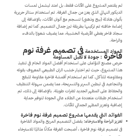
لم يقتصر المشروع على الأثاث فقط، بل امتد ليشمل لمسات
الديكور النهائي الذي يعزز من جمال الغرفة. تم استخدام ستائر حريرية
بألوان هادئة (بيج وذهبي) تنسجم مع ألوان الأثاث، بالإضافة إلى
إضاءة خافته تم تركيبها بطريقة تبرز جمال التصميم. كما تم إضافة
سجاد فاخر يغطي الأرضية الخشبية، مما يضيف شعورًا بالدفء
والراحة.
فى تصميم غرفة نوم
المواد المستخدمة
فاخرة
: جودة لا تقبل المساومة
حرص مصنع التؤامان على استخدام أفضل المواد الخام في تنفيذ
هذا المشروع، حيث تم اختيار خشب الزان الطبيعي المعروف بقوته
ومقاومته للتآكل. كما تم استخدام أقمشة فاخرة مقاومة للبقع
والتجاعيد في تبطين السرير والتسريحة، مما يضمن سهولة التنظيف
والحفاظ على المظهر الجديد لفترات طويلة. بالإضافة إلى ذلك، تم
استخدام طبقات متعددة من الطلاء عالي الجودة لتوفير حماية
إضافية وتعزيز المظهر الجمالي للأثاث.
الفوائد التي يقدمها مشروع
تصميم غرفة نوم فاخرة
تعزيز الراحة والاسترخاء:
بفضل التصميم المريح والمواد الفاخرة
فى تصميم غرفة نوم فاخرة ، أصبحت الغرفة مكانًا مثاليًا للاسترخاء