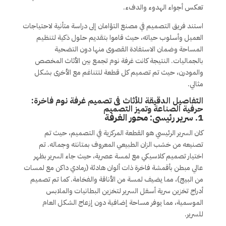
تعكس أجواء الهدوء والدفء.
استند فريق التصميم في مصنع التؤامان إلى دراسة متأنية لاحتياجات
العميل وأسلوب حياته، حيث قاموا بتقديم حلول ذكية لتنظيم
المساحة وضمان الاستفادة القصوى منها دون التضحية
بالجماليات. النتيجة كانت غرفة نوم تجمع بين الأثاث المخصص
والمودرن، حيث تم تصميم كل قطعة لتتناغم مع الأخرى بشكل
مثالي.
التفاصيل الدقيقة للأثاث فى تصميم غرفة نوم فاخرة:
حرفية الصناعة وتميز التصميم
1.
سرير رئيسى: محور الغرفة
كان السرير الرئيسي هو القطعة المركزية في التصميم، حيث تم
تصنيعه من خشب الزان الطبيعي المعروف بمتانته وجماله. تم
اختيار تصميم كلاسيكي مع لمسة عصرية، حيث جاء السرير بظهر
عالي مبطن بأقمشة فاخرة ذات ألوان هادئة (رمادي داكن مع لمسات
من البيج)، مما يضيف لمسة من الأناقة والفخامة. كما تم تصميم
أدراج تخزين سرية أسفل السرير لتخزين البطانيات والملابس
الموسمية، مما يوفر مساحة إضافية دون إزعاج الشكل العام
للسرير.