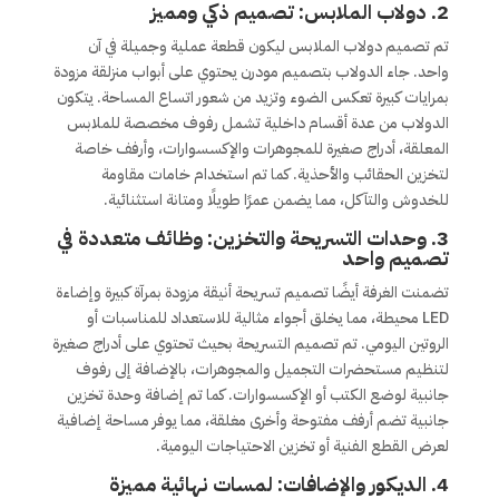
2.
دولاب الملابس: تصميم ذكي ومميز
تم تصميم دولاب الملابس ليكون قطعة عملية وجميلة في آن
واحد. جاء الدولاب بتصميم مودرن يحتوي على أبواب منزلقة مزودة
بمرايات كبيرة تعكس الضوء وتزيد من شعور اتساع المساحة. يتكون
الدولاب من عدة أقسام داخلية تشمل رفوف مخصصة للملابس
المعلقة، أدراج صغيرة للمجوهرات والإكسسوارات، وأرفف خاصة
لتخزين الحقائب والأحذية. كما تم استخدام خامات مقاومة
للخدوش والتآكل، مما يضمن عمرًا طويلًا ومتانة استثنائية.
3.
وحدات التسريحة والتخزين: وظائف متعددة في
تصميم واحد
تضمنت الغرفة أيضًا تصميم تسريحة أنيقة مزودة بمرآة كبيرة وإضاءة
LED محيطة، مما يخلق أجواء مثالية للاستعداد للمناسبات أو
الروتين اليومي. تم تصميم التسريحة بحيث تحتوي على أدراج صغيرة
لتنظيم مستحضرات التجميل والمجوهرات، بالإضافة إلى رفوف
جانبية لوضع الكتب أو الإكسسوارات. كما تم إضافة وحدة تخزين
جانبية تضم أرفف مفتوحة وأخرى مغلقة، مما يوفر مساحة إضافية
لعرض القطع الفنية أو تخزين الاحتياجات اليومية.
4.
الديكور والإضافات: لمسات نهائية مميزة