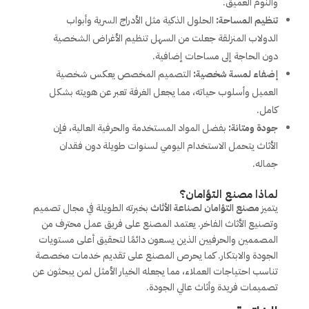
والنوم العميق.
تنظيم المساحة:
الحلول الذكية مثل الأدراج السرية وأبواب
الدولاب المنزلقة جعلت من السهل تنظيم الأغراض الشخصية
دون الحاجة إلى مساحات إضافية.
إضفاء لمسة شخصية:
التصميم المخصص يعكس شخصية
العميل وأسلوب حياته، مما يجعل الغرفة تعبر عن هويته بشكل
كامل.
جودة ومتانة:
بفضل المواد المستخدمة والحرفية العالية، فإن
الأثاث يتحمل الاستخدام اليومي لسنوات طويلة دون فقدان
جماله.
لماذا مصنع التؤامان؟
يتميز
مصنع التؤامان لصناعة الأثاث
بخبرته الطويلة في مجال تصميم
وتصنيع الأثاث الفاخر. يعتمد المصنع على فريق عمل محترف من
المصممين والحرفيين الذين يسعون دائمًا لتحقيق أعلى مستويات
الجودة والابتكار. كما يحرص المصنع على تقديم خدمات مخصصة
تناسب احتياجات العملاء، مما يجعله الخيار الأمثل لمن يبحثون عن
تصميمات فريدة وأثاث عالي الجودة.