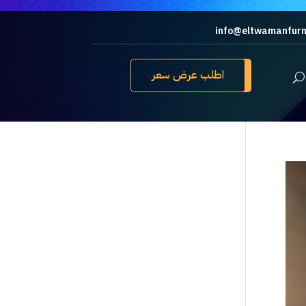
info@eltwamanfurn
اطلب عرض سعر