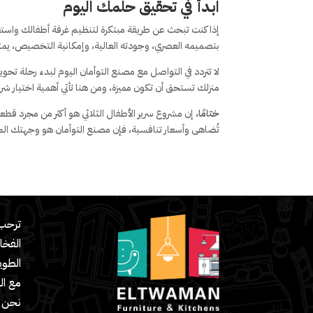
ابدأ في تحقيق حلمك اليوم
إذا كنت تبحث عن طريقة مبتكرة لتنظيم غرفة أطفالك واستغلا
بتصميمه العصري، وجودته العالية، وإمكانية التخصيص، يمثل
لا تتردد في التواصل مع مصنع التوأمان اليوم لبدء رحلة تحو
منزلك تستحق أن تكون مميزة، ومن هنا تأتي أهمية اختيار ش
ختامًا،
إن مشروع سرير الأطفال الثلاثي هو أكثر من مجرد قطعة 
تُضاهى وأسعار تنافسية، فإن مصنع التوأمان هو وجهتك الم
ترحب 
الفخا
مع ال
نحن ش