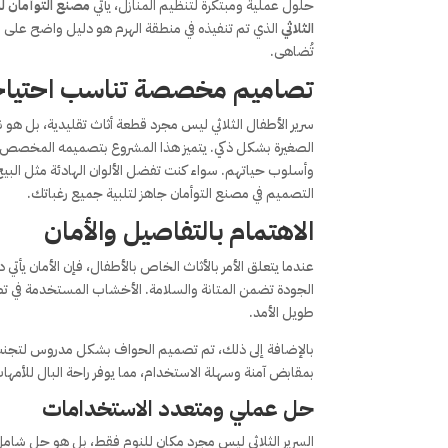
حلول عملية ومبتكرة لتنظيم المنازل، يأتي
مصنع التوأمان ل
الثلاثي
الذي تم تنفيذه في منطقة الهرم هو دليل واضح على 
تُضاهى.
تصاميم مخصصة تناسب احتيا
سرير الأطفال الثلاثي ليس مجرد قطعة أثاث تقليدية، بل هو
الصغيرة بشكل ذكي. يتميز هذا المشروع بتصميمه المخصص، ح
وأسلوب حياتهم. سواء كنت تفضل الألوان الهادئة مثل البيج أ
التصميم في مصنع التوأمان جاهز لتلبية جميع رغباتك.
الاهتمام بالتفاصيل والأمان
عندما يتعلق الأمر بالأثاث الخاص بالأطفال، فإن الأمان يأتي 
الجودة تضمن المتانة والسلامة. الأخشاب المستخدمة في تصني
طويل الأمد.
بالإضافة إلى ذلك، تم تصميم الحواف بشكل مدروس لتجنب أي
بمقابض آمنة وسهلة الاستخدام، مما يوفر راحة البال للأمها
حل عملي ومتعدد الاستخدامات
السرير الثلاثي ليس مجرد مكان للنوم فقط، بل هو حل شامل