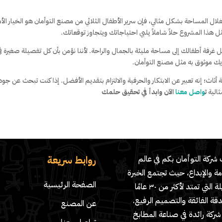
ل المساحة بشكل مثالي، فإن سرير الأطفال الثلاثي من مصنع التوأمان هو الخيار الأ
 هذا المشروع حلاً شاملاً يلبي احتياجاتك ويتجاوز توقعاتك.
يل غرفة أطفالك إلى مساحة مليئة بالجمال والراحة. لأننا نؤمن بأن كل تفصيلة صغيرة ف
ريك موثوق به مثل مصنع التوأمان.
أثاث؛ إنه تعبير عن الابتكار والحرفية والالتزام بتقديم الأفضل. إذا كنت تبحث عن جودة
ثالية
ت
واصل معنا
الآن وابدأ في تحقيق حلمك
روابط سريعة
شركة التوأمان بكم في عالم
مة والإبداع، حيث تجتمع الخبرة
الصفحة الرئيسية
الطويلة التي تمتد لأكثر من ٣٠ عامًا
دقة الفائقة والتصميم الرفيع.
عن المصنع
ركة رائدة في صناعة المطابخ