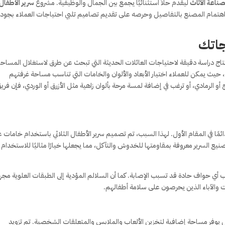
صناعة الأثاث
ليقدم حلاً استثنائيًا يجمع بين الجمال والوظيفية. مشروع
سرير الأطفال
اهتمام المصنع بالتفاصيل وحرصه على تقديم تصاميم تلبي احتياجات العملاء بجودة 
جاتك
 نتاج دراسة دقيقة لاحتياجات العائلات الحديثة التي تبحث عن طرق لاستغلال المساح
يث يمكن للعملاء اختيار الأبعاد والألوان والخامات التي تناسب مساحة غرفتهم
و الرمادي، أو ترغب في إضافة لمسة مرحة بألوان زاهية مثل الأزرق أو الوردي، فإن فري
دائمًا في المقام الأول. لهذا السبب، تم تصميم سرير الأطفال الثلاثي باستخدام خامات ع
ع السرير معروفة بمقاومتها للخدوش والتآكل، مما يجعلها خيارًا مثاليًا للاستخدام
 حواف حادة قد تسبب الإصابة. كما أن السلالم المؤدية إلى الطبقات العلوية مجه
ت والآباء الذين يحرصون على سلامة أطفالهم.
 يوفر مساحة إضافية لتخزين الألعاب والملابس والمتعلقات الشخصية. تم تزويد