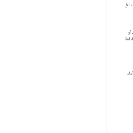
 التي
أو
قطعة
مان