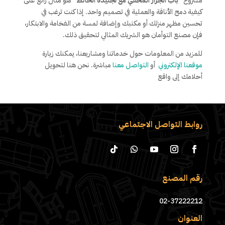
مشروع
“باب الجرار المخفي مع تجليدة الحائط”
هو مثال رائع على
كيفية دمج الأناقة والعملية في تصميم واحد. إذا كنت ترغب في
تحسين مظهر منزلك أو مكتبك وإضافة لمسة من الفخامة والابتكار،
فإن مصنع التوأمان هو الشريك المثالي لتحقيق ذلك.
للمزيد من المعلومات حول خدماتنا ومشاريعنا، يمكنك زيارة
موقعنا الإلكتروني
أو
التواصل معنا
مباشرة. نحن هنا لتحويل
أحلامك إلى واقع
روابط التواصل الاجتماعي
رقم المصنع
02-37222212
العنوان