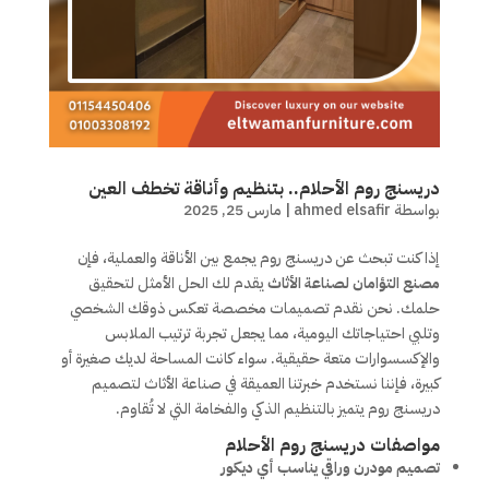
دريسنج روم الأحلام.. بتنظيم وأناقة تخطف العين
بواسطة
ahmed elsafir
|
مارس 25, 2025
إذا كنت تبحث عن دريسنج روم يجمع بين الأناقة والعملية، فإن
مصنع التؤامان لصناعة الأثاث
يقدم لك الحل الأمثل لتحقيق
حلمك. نحن نقدم تصميمات مخصصة تعكس ذوقك الشخصي
وتلبي احتياجاتك اليومية، مما يجعل تجربة ترتيب الملابس
والإكسسوارات متعة حقيقية. سواء كانت المساحة لديك صغيرة أو
كبيرة، فإننا نستخدم خبرتنا العميقة في صناعة الأثاث لتصميم
دريسنج روم يتميز بالتنظيم الذكي والفخامة التي لا تُقاوم.
مواصفات دريسنج روم الأحلام
تصميم مودرن وراقي يناسب أي ديكور