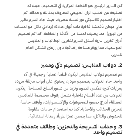
كان السرير الرئيسي هو القطعة المركزية في التصميم، حيث تم
تصنيعه من خشب الزان الطبيعي المعروف بمتانته وجماله. تم
اختيار تصميم كلاسيكي مع لمسة عصرية، حيث جاء السرير بظهر
عالي مبطن بأقمشة فاخرة ذات ألوان هادئة (رمادي داكن مع لمسات
من البيج)، مما يضيف لمسة من الأناقة والفخامة. كما تم تصميم
أدراج تخزين سرية أسفل السرير لتخزين البطانيات والملابس
الموسمية، مما يوفر مساحة إضافية دون إزعاج الشكل العام
للسرير.
2.
دولاب الملابس: تصميم ذكي ومميز
تم تصميم دولاب الملابس ليكون قطعة عملية وجميلة في آن
واحد. جاء الدولاب بتصميم مودرن يحتوي على أبواب منزلقة مزودة
بمرايات كبيرة تعكس الضوء وتزيد من شعور اتساع المساحة. يتكون
الدولاب من عدة أقسام داخلية تشمل رفوف مخصصة للملابس
المعلقة، أدراج صغيرة للمجوهرات والإكسسوارات، وأرفف خاصة
لتخزين الحقائب والأحذية. كما تم استخدام خامات مقاومة
للخدوش والتآكل، مما يضمن عمرًا طويلًا ومتانة استثنائية.
3.
وحدات التسريحة والتخزين: وظائف متعددة في
تصميم واحد