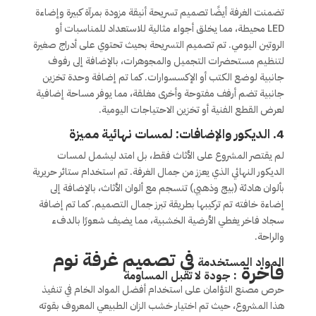
تضمنت الغرفة أيضًا تصميم تسريحة أنيقة مزودة بمرآة كبيرة وإضاءة
LED محيطة، مما يخلق أجواء مثالية للاستعداد للمناسبات أو
الروتين اليومي. تم تصميم التسريحة بحيث تحتوي على أدراج صغيرة
لتنظيم مستحضرات التجميل والمجوهرات، بالإضافة إلى رفوف
جانبية لوضع الكتب أو الإكسسوارات. كما تم إضافة وحدة تخزين
جانبية تضم أرفف مفتوحة وأخرى مغلقة، مما يوفر مساحة إضافية
لعرض القطع الفنية أو تخزين الاحتياجات اليومية.
4.
الديكور والإضافات: لمسات نهائية مميزة
لم يقتصر المشروع على الأثاث فقط، بل امتد ليشمل لمسات
الديكور النهائي الذي يعزز من جمال الغرفة. تم استخدام ستائر حريرية
بألوان هادئة (بيج وذهبي) تنسجم مع ألوان الأثاث، بالإضافة إلى
إضاءة خافته تم تركيبها بطريقة تبرز جمال التصميم. كما تم إضافة
سجاد فاخر يغطي الأرضية الخشبية، مما يضيف شعورًا بالدفء
والراحة.
فى تصميم غرفة نوم
المواد المستخدمة
فاخرة
: جودة لا تقبل المساومة
حرص مصنع التؤامان على استخدام أفضل المواد الخام في تنفيذ
هذا المشروع، حيث تم اختيار خشب الزان الطبيعي المعروف بقوته