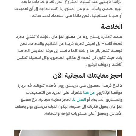
التزامنا لا ينتهي عند تسليم المشروع. نحن نقدم خدمات ما بعد
البيع لضمان رضاك التام عن المنتج. إذا كنت بحاجة إلى أي تعديلات
أو صيانة مستقبلية، نحن دائمًا على استعداد لمساعدتك.
الخلاصة
عندما تختار دريسنج روم من
مصنع التؤامان
، فإنك لا تشتري مجرد
قطعة أثاث – بل تعيش تجربة فريدة من التنظيم والفخامة. نحن
نجعلك تشعر بالراحة والثقة كلما دخلت إلى غرفة الملابس الخاصة
بك، حيث تكون كل قطعة في مكانها الصحيح، وكل تفصيلة تعكس
أناقتك وذوقك الرفيع.
احجز معاينتك المجانية الآن
لا تدع فرصة الحصول على دريسنج روم الأحلام تفوتك. قم بزيارة
موقعنا الإلكتروني
من هنا
للتعرف على المزيد من التصميمات
والمشاريع السابقة، أو
اتصل بنا
لحجز معاينة مجانية. دع
مصنع
التؤامان
يحول فكرتك إلى حقيقة، ليكون لديك دريسنج روم يخطف
الأنفاس ويحقق أعلى مستويات الراحة والفخامة.