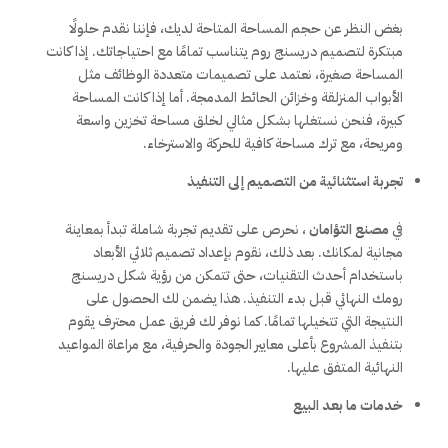
بغض النظر عن حجم المساحة المتاحة لديك، فإننا نقدم حلولًا
مبتكرة لتصميم دريسنج روم يتناسب تمامًا مع احتياجاتك. إذا كانت
المساحة صغيرة، نعتمد على تصميمات متعددة الوظائف مثل
الأبواب المنزلقة وخزائن الحائط المدمجة. أما إذا كانت المساحة
كبيرة، فنحن نستغلها بشكل مثالي لخلق مساحة تخزين واسعة
ومريحة، مع ترك مساحة كافية للحركة والاسترخاء.
تجربة استثنائية من التصميم إلى التنفيذ
في
مصنع التؤامان
، نحرص على تقديم تجربة شاملة تبدأ بمعاينة
مجانية لمكانك. بعد ذلك، نقوم بإعداد تصميم ثلاثي الأبعاد
باستخدام أحدث التقنيات، حتى تتمكن من رؤية شكل دريسنج
رومك النهائي قبل بدء التنفيذ. هذا يضمن لك الحصول على
النتيجة التي تتخيلها تمامًا. كما نوفر لك فريق عمل محترف يقوم
بتنفيذ المشروع بأعلى معايير الجودة والحرفية، مع مراعاة المواعيد
النهائية المتفق عليها.
خدمات ما بعد البيع