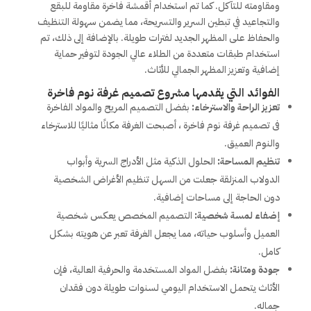
ومقاومته للتآكل. كما تم استخدام أقمشة فاخرة مقاومة للبقع
والتجاعيد في تبطين السرير والتسريحة، مما يضمن سهولة التنظيف
والحفاظ على المظهر الجديد لفترات طويلة. بالإضافة إلى ذلك، تم
استخدام طبقات متعددة من الطلاء عالي الجودة لتوفير حماية
إضافية وتعزيز المظهر الجمالي للأثاث.
الفوائد التي يقدمها مشروع
تصميم غرفة نوم فاخرة
تعزيز الراحة والاسترخاء:
بفضل التصميم المريح والمواد الفاخرة
فى تصميم غرفة نوم فاخرة ، أصبحت الغرفة مكانًا مثاليًا للاسترخاء
والنوم العميق.
تنظيم المساحة:
الحلول الذكية مثل الأدراج السرية وأبواب
الدولاب المنزلقة جعلت من السهل تنظيم الأغراض الشخصية
دون الحاجة إلى مساحات إضافية.
إضفاء لمسة شخصية:
التصميم المخصص يعكس شخصية
العميل وأسلوب حياته، مما يجعل الغرفة تعبر عن هويته بشكل
كامل.
جودة ومتانة:
بفضل المواد المستخدمة والحرفية العالية، فإن
الأثاث يتحمل الاستخدام اليومي لسنوات طويلة دون فقدان
جماله.