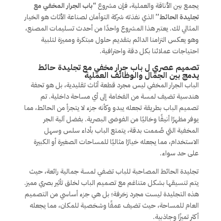
يجمع بين الأناقة والعملية، فإن مشروع
“باب الجرار المخفي مع
تجليدة الحائط”
الذي نفذته شركة التوأمان لصناعة الأثاث هو الخيار
المثالي لك. يعتبر هذا المشروع واحدًا من أحدث تسليمات المصنع،
وهو يعكس التزامنا الدائم بتقديم حلول مبتكرة ومميزة لتلبية
احتياجات عملائنا بكل دقة واحترافية.
تصميم عصري ل باب جرار مخفي مع تجليدة حائط
يدمج بين الجمال والوظائف العملية
الباب الجرار المخفي ليس مجرد قطعة أثاث تقليدية، بل هو تحفة
هندسية تضيف لمسة من الفخامة إلى أي مساحة داخلية. تم
تصميم الباب بطريقة تجعله يبدو وكأنه جزء لا يتجزأ من الحائط، مما
يوفر مظهرًا أنيقًا وخاليًا من الفوضى البصرية. بفضل آلية الجر
المخفية التي صُممت بدقة، يتمتع الباب بأداء سلس وسهل
الاستخدام، مما يجعله خيارًا مثاليًا للمساحات الصغيرة أو الكبيرة
على حد سواء.
تجليدة الحائط المصاحبة للباب تضفي لمسة جمالية رائعة، حيث
يتم تنسيقها بشكل متناغم مع تصميم الباب لخلق تأثير بصري مميز.
هذه التجليدة ليست مجرد زخرفة؛ بل هي جزء أساسي من التصميم
العام للمساحة، حيث تضيف عمقًا وشخصية للمكان، مما يجعله
أكثر تميزًا وجاذبية.