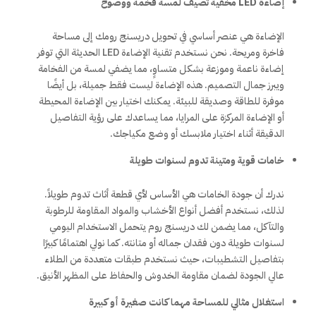
إضاءة LED مخفية تضيف لمسة فخمة ووضوح
الإضاءة هي عنصر أساسي في تحويل دريسنج رومك إلى مساحة
فاخرة ومريحة. نحن نستخدم تقنية الإضاءة LED الحديثة التي توفر
إضاءة ناعمة وموزعة بشكل متساوٍ، مما يضفي لمسة من الفخامة
ويبرز جمال التصميم. هذه الإضاءة ليست فقط جميلة، بل أيضًا
موفرة للطاقة وصديقة للبيئة. يمكنك اختيار بين الإضاءة المحيطة
أو الإضاءة المركزة على المرايا، مما يساعدك على رؤية التفاصيل
الدقيقة أثناء اختيار ملابسك أو وضع مكياجك.
خامات قوية ومتينة تدوم لسنوات طويلة
ندرك أن جودة الخامات هي الأساس لأي قطعة أثاث تدوم طويلاً.
لذلك، نستخدم أفضل أنواع الأخشاب والمواد المقاومة للرطوبة
والتآكل، مما يضمن لك دريسنج روم يتحمل الاستخدام اليومي
لسنوات طويلة دون فقدان جماله أو متانته. كما نولي اهتمامًا كبيرًا
بتفاصيل التشطيبات، حيث نستخدم طبقات متعددة من الطلاء
عالي الجودة لضمان مقاومة الخدوش والحفاظ على المظهر الأنيق.
استغلال مثالي للمساحة مهما كانت صغيرة أو كبيرة