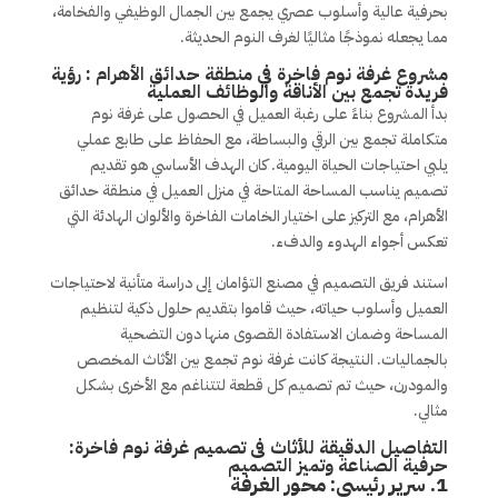
بحرفية عالية وأسلوب عصري يجمع بين الجمال الوظيفي والفخامة،
مما يجعله نموذجًا مثاليًا لغرف النوم الحديثة.
مشروع غرفة نوم فاخرة في منطقة حدائق الأهرام : رؤية
فريدة تجمع بين الأناقة والوظائف العملية
بدأ المشروع بناءً على رغبة العميل في الحصول على غرفة نوم
متكاملة تجمع بين الرقي والبساطة، مع الحفاظ على طابع عملي
يلبي احتياجات الحياة اليومية. كان الهدف الأساسي هو تقديم
تصميم يناسب المساحة المتاحة في منزل العميل في منطقة حدائق
الأهرام، مع التركيز على اختيار الخامات الفاخرة والألوان الهادئة التي
تعكس أجواء الهدوء والدفء.
استند فريق التصميم في مصنع التؤامان إلى دراسة متأنية لاحتياجات
العميل وأسلوب حياته، حيث قاموا بتقديم حلول ذكية لتنظيم
المساحة وضمان الاستفادة القصوى منها دون التضحية
بالجماليات. النتيجة كانت غرفة نوم تجمع بين الأثاث المخصص
والمودرن، حيث تم تصميم كل قطعة لتتناغم مع الأخرى بشكل
مثالي.
التفاصيل الدقيقة للأثاث فى تصميم غرفة نوم فاخرة:
حرفية الصناعة وتميز التصميم
1.
سرير رئيسى: محور الغرفة