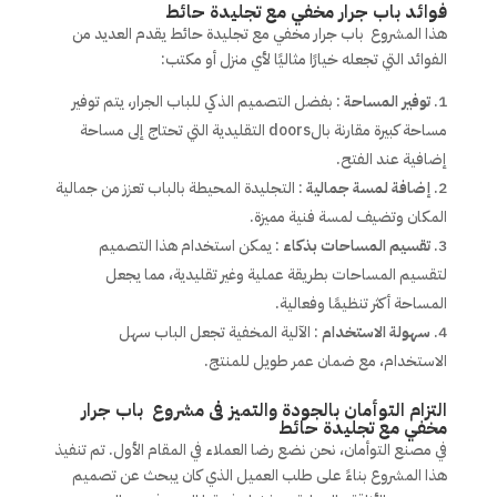
فوائد باب جرار مخفي مع تجليدة حائط
هذا المشروع باب جرار مخفي مع تجليدة حائط يقدم العديد من
الفوائد التي تجعله خيارًا مثاليًا لأي منزل أو مكتب:
توفير المساحة
: بفضل التصميم الذكي للباب الجرار، يتم توفير
مساحة كبيرة مقارنة بالdoors التقليدية التي تحتاج إلى مساحة
إضافية عند الفتح.
إضافة لمسة جمالية
: التجليدة المحيطة بالباب تعزز من جمالية
المكان وتضيف لمسة فنية مميزة.
تقسيم المساحات بذكاء
: يمكن استخدام هذا التصميم
لتقسيم المساحات بطريقة عملية وغير تقليدية، مما يجعل
المساحة أكثر تنظيمًا وفعالية.
سهولة الاستخدام
: الآلية المخفية تجعل الباب سهل
الاستخدام، مع ضمان عمر طويل للمنتج.
التزام التوأمان بالجودة والتميز فى مشروع باب جرار
مخفي مع تجليدة حائط
في مصنع التوأمان، نحن نضع رضا العملاء في المقام الأول. تم تنفيذ
هذا المشروع بناءً على طلب العميل الذي كان يبحث عن تصميم