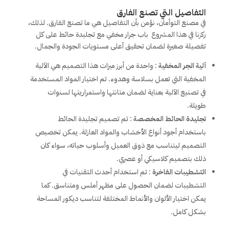
التفاصيل التي تصنع الفارق
في مصنع التوأمان، نؤمن بأن التفاصيل هي ما تصنع الفارق. لذلك،
ركزنا في هذا المشروع باب جرار مخفي مع تجليدة حائط على كل
تفصيلة صغيرة لضمان تحقيق أعلى مستويات الجودة والجمال.
آلية الجر المخفية
: واحدة من أبرز ميزات هذا التصميم هي الآلية
المخفية التي تعمل بسلاسة وهدوء. تم اختيار المواد المستخدمة
في تصنيع الآلية بعناية لضمان متانتها واستمراريتها لسنوات
طويلة.
تجليدة الحائط المخصصة
: تم تصميم تجليدة الحائط
باستخدام أجود أنواع الأخشاب والمواد العازلة. يمكن تخصيص
التصميم ليتناسب مع ذوق العميل وأسلوب حياته، سواء كان
ذلك بتصميم كلاسيكي أو عصري.
التشطيبات الفاخرة
: تم استخدام أحدث التقنيات في
التشطيبات لضمان الحصول على مظهر أملس ومتناسق. كما
يمكن اختيار الألوان والأنماط المختلفة لتناسب ديكور المساحة
بشكل كامل.