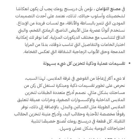
في
مصنع التؤامان
، نؤمن بأن دريسنج رومك يجب أن يكون انعكاسًا
لشخصيتك وأسلوب حياتك. لذلك، نعتمد على أحدث التصميمات
المودرن التي تتميز بالبساطة والأناقة، مع لمسات فريدة من الإبداع.
نستخدم ألوانًا عصرية مثل الأبيض الناصع، الرمادي الفخم، والبني
الدافئ لتتناسب مع مختلف الديكورات المنزلية. كما نوفر لك إمكانية
اختيار الخامات والتفاصيل التي تناسب ذوقك، بدءًا من المرايا
المدمجة وحتى الأبواب الزجاجية الشفافة التي تعكس الفخامة.
تقسيمات عملية وذكية لتخزين كل شيء بسهولة
لا شيء أكثر إزعاجًا من الفوضى في غرفة الملابس. لهذا السبب،
نحرص على تطوير تقسيمات ذكية ومبتكرة تستغل كل ركن من
مساحتك بشكل مثالي. نصمم أدراج متعددة الطبقات لتخزين
الملابس الداخلية والإكسسوارات الصغيرة، وخزانات عميقة لتعليق
الملابس الطويلة مثل الفساتين والبدل. بالإضافة إلى ذلك، نوفر
رفوفًا مخصصة للأحذية وحقائب اليد، وأدراج متينة لتخزين الحقائب
الثقيلة. كل قطعة في دريسنج رومك تُصنع خصيصًا لتلبية
احتياجاتك اليومية بشكل عملي وسهل.