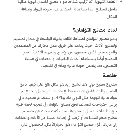
أنظمة التهوية:
تم تركيب شفاط هواء عصري لضمان تهوية مثالية
داخل المطبخ، مما يساعد في الحفاظ على جودة الهواء ونظافة
المكان.
لماذا مصنع التؤامان؟
يتميز
مصنع التؤامان لصناعة الأثاث
بخبرته الواسعة في مجال تصميم
وتصنيع الأثاث، حيث يعتمد على فريق عمل محترف من المصممين
والمهندسين الذين يجمعون بين الإبداع والمهارة التقنية. يتميز
المصنع أيضًا باستخدام أحدث التقنيات والمعدات في عملية
التصنيع، مما يضمن جودة عالية ودقة في التنفيذ.
خلاصة
مشروع مطبخ بولي لاك الشيخ زايد هو مثال رائع على كيفية دمج
الجمال والوظيفة في تصميم مطبخ حديث. من خلال الجمع بين
مواد عالية الجودة مثل البولي لاك وHPL، واستخدام تصميم ذكي
يراعي احتياجات العملاء، نجح مصنع التؤامان في تقديم تحفة فنية
تلبي تطلعات العميل وتتجاوزها. سواء كنت تبحث عن تصميم
مطبخ صغير المساحة أو ترغب في إضافة لمسة من الأناقة والفخامة
إلى منزلك، فإن مصنع التؤامان هو الخيار الأمثل.
للحصول على