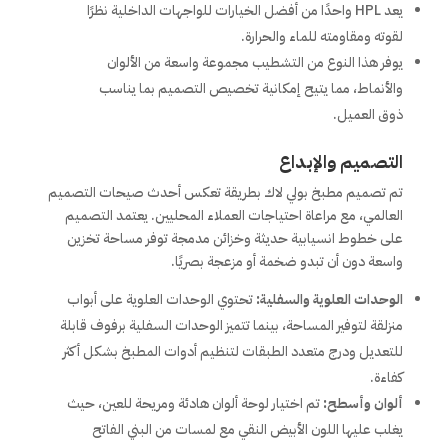
يعد HPL واحدًا من أفضل الخيارات للواجهات الداخلية نظرًا
لقوته ومقاومته للماء والحرارة.
يوفر هذا النوع من التشطيب مجموعة واسعة من الألوان
والأنماط، مما يتيح إمكانية تخصيص التصميم بما يناسب
ذوق العميل.
التصميم والإبداع
تم تصميم مطبخ بولي لاك بطريقة تعكس أحدث صيحات التصميم
العالمي، مع مراعاة احتياجات العملاء المحليين. يعتمد التصميم
على خطوط انسيابية حديثة وخزائن مدمجة توفر مساحة تخزين
واسعة دون أن تبدو ضخمة أو مزعجة بصريًا.
الوحدات العلوية والسفلية:
تحتوي الوحدات العلوية على أبواب
منزلقة لتوفير المساحة، بينما تتميز الوحدات السفلية برفوف قابلة
للتعديل ودرج متعدد الطبقات لتنظيم أدوات المطبخ بشكل أكثر
كفاءة.
ألوان وأسطح:
تم اختيار لوحة ألوان هادئة ومريحة للعين، حيث
يغلب عليها اللون الأبيض النقي مع لمسات من البني الفاتح