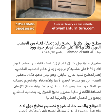
مطبخ بولي لاك فى الشيخ زايد: تحفة فنية من الخشب
البولي لاك وHPL على شاسيه كونتر جود وود
بواسطة
ahmed elsafir
|
نوفمبر 28, 2024
مشروع مطبخ بولي لاك فى الشيخ زايد: تحفة فنية من الخشب البولي
لاك وHPL على شاسيه كونتر جود وود في عالم التصميم الداخلي،
يُعتبر المطبخ قلب المنزل النابض. وهو ليس مجرد مكان لتحضير
الطعام، بل هو مساحة تجمع الأسرة والأصدقاء، وتمنحهم لحظات
من الدفء والراحة. ومن هذا المنطلق، جاءت رؤية
مصنع التؤامان
لصناعة الأثاث
في تنفيذ مشروع مطبخ الشيخ زايد بتصميم استثنائي
يجمع بين الجمال العملي والحرفية العالية.
الموقع والمساحة لمشروع تصميم مطبخ بولي لاك
يقع هذا المشروع الرائع في منطقة
الشيخ زايد
، أحد أرقى الأحياء