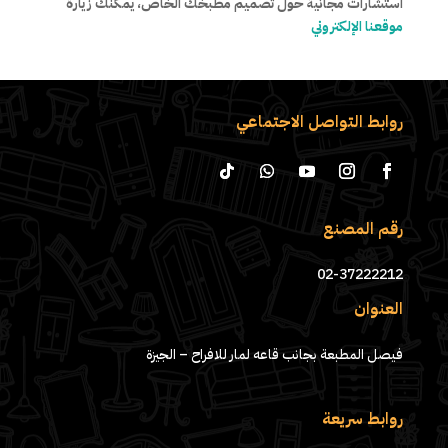
استشارات مجانية حول تصميم مطبخك الخاص، يمكنك زيارة
موقعنا الإلكتروني
روابط التواصل الاجتماعي
رقم المصنع
02-37222212
العنوان
فيصل المطبعة بجانب قاعه لمار للافراح – الجيزة
روابط سريعة