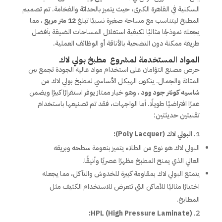
السكنية في القاهرة الكبرى، حيث يتميز بالحداثة والفخامة. تم تصميم
المطبخ ليتناسب مع مساحة صغيرة نسبيًا تبلغ
12 متر مربع
، مما
يجعله نموذجًا مثاليًا لكيفية استغلال المساحات الضيقة بأفضل
طريقة ممكنة دون التضحية بالأناقة أو الوظائف العملية.
المواد المستخدمة لمشروع مطبخ بولي لاك
حرص مصنع التؤامان على استخدام مواد عالية الجودة تجمع بين
المتانة والجمال. يتكون الهيكل الأساسي لمطبخ بولي لاك من
شاسيه كونتر جود وود
، وهو خيار ممتاز يوفر استقرارًا كبيرًا ويضمن
عمرًا افتراضيًا طويلًا. أما الواجهات، فقد تم تصنيعها باستخدام
تقنيتين حديثتين:
البولي لاك (Poly Lacquer):
البولي لاك هو نوع من الطلاء يتميز بنعومة سطحه وبريقه
العالي الذي يمنح المطبخ مظهرًا عصريًا وأنيقًا.
يتمتع البولي لاك بمقاومة كبيرة للخدوش والتآكل، مما يجعله
اختيارًا مثاليًا للأماكن التي تتعرض للاستخدام الكثيف مثل
المطابخ.
HPL (High Pressure Laminate):