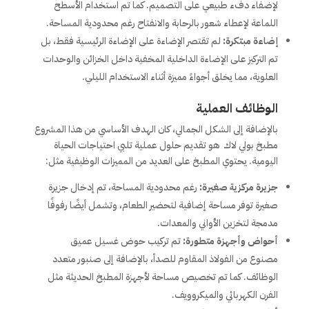
لإضفاء دفء طبيعي على التصميم. كما تم استخدام الأسطح
اللماعة لإعطاء شعور بالرحابة والانفتاح رغم محدودية المساحة.
إضاءة مبتكرة:
لم تقتصر الإضاءة على الإضاءة الرئيسية فقط، بل
تم التركيز على الإضاءة الداخلية المخفية داخل الخزائن والوحدات
العلوية، مما يخلق أجواءً مميزة أثناء الاستخدام الليلي.
الوظائف العملية
بالإضافة إلى الشكل الجمالي، كان الهدف الأساسي من هذا المشروع
مطبخ بولي لاك هو تقديم حلول عملية تلبي احتياجات الحياة
اليومية. يحتوي المطبخ على العديد من المميزات الوظيفية مثل:
جزيرة مركزية صغيرة:
رغم محدودية المساحة، تم إدخال جزيرة
صغيرة توفر مساحة إضافية لتحضير الطعام، وتشمل أيضًا رفوفًا
مدمجة لتخزين الأواني والمعدات.
أحواض وأجهزة متطورة:
تم تركيب حوض غسيل عميق
مصنوع من الفولاذ المقاوم للصدأ، بالإضافة إلى صنبور متعدد
الوظائف. كما تم تخصيص مساحة لأجهزة المطبخ الحديثة مثل
الفرن الكهربائي والميكروويف.