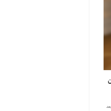
ن
بعد