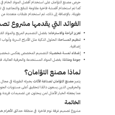
حرص مصنع التؤامان على استخدام أفضل المواد الخام في تن
كما تم استخدام أقمشة فاخرة مقاومة للبقع والتجاعيد في ت
طويلة. بالإضافة إلى ذلك، تم استخدام طبقات متعددة من الطل
الفوائد التي يقدمها مشروع
تصمي
تعزيز الراحة والاسترخاء:
بفضل التصميم المريح والمواد الفاخ
تنظيم المساحة:
الحلول الذكية مثل الأدراج السرية وأبو
إضافية.
إضفاء لمسة شخصية:
التصميم المخصص يعكس شخصية الع
جودة ومتانة:
بفضل المواد المستخدمة والحرفية العالية، ف
لماذا مصنع التؤامان؟
يتميز
مصنع التؤامان لصناعة الأثاث
بخبرته الطويلة في مجا
والحرفيين الذين يسعون دائمًا لتحقيق أعلى مستويات الج
مما يجعله الخيار الأمثل لمن يبحثون عن تصميمات فريدة وأ
الخاتمة
مشروع تصميم غرفة نوم فاخرة في منطقة حدائق الأهرام هو