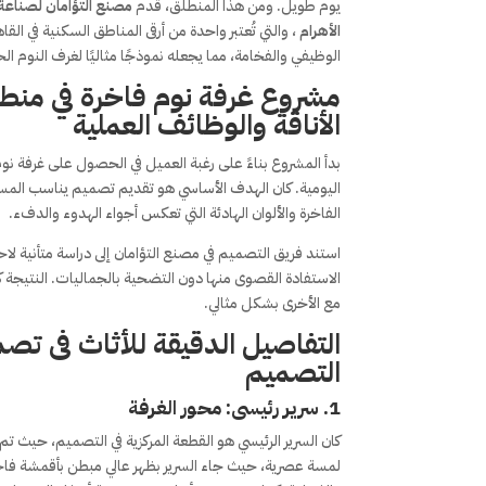
يوم طويل. ومن هذا المنطلق، قدم
مصنع التؤامان لصناعة 
الأهرام
، والتي تُعتبر واحدة من أرقى المناطق السكنية في ا
الوظيفي والفخامة، مما يجعله نموذجًا مثاليًا لغرف النوم الح
مشروع غرفة نوم فاخرة في منطقة
الأناقة والوظائف العملية
بدأ المشروع بناءً على رغبة العميل في الحصول على غرفة نو
اليومية. كان الهدف الأساسي هو تقديم تصميم يناسب المساحة
الفاخرة والألوان الهادئة التي تعكس أجواء الهدوء والدفء.
استند فريق التصميم في مصنع التؤامان إلى دراسة متأنية 
الاستفادة القصوى منها دون التضحية بالجماليات. النتيج
مع الأخرى بشكل مثالي.
التفاصيل الدقيقة للأثاث فى تص
التصميم
1.
سرير رئيسى: محور الغرفة
كان السرير الرئيسي هو القطعة المركزية في التصميم، حيث 
لمسة عصرية، حيث جاء السرير بظهر عالي مبطن بأقمشة فاخر