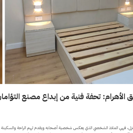
 الأهرام: تحفة فنية من إبداع مصنع التؤاما
لمنزل، فهي الملاذ الشخصي الذي يعكس شخصية أصحابه ويقدم لهم الراحة والسكينة 