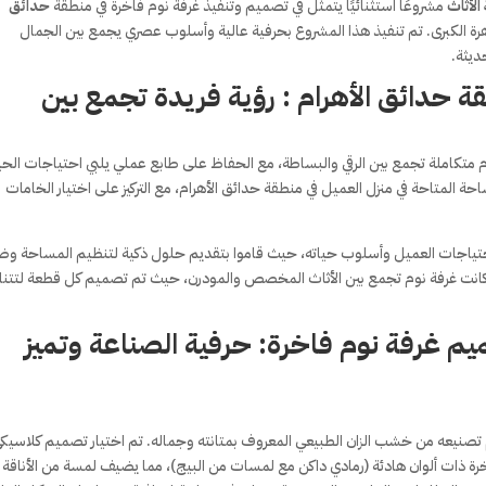
الأثاث
مشروعًا استثنائيًا يتمثل في تصميم وتنفيذ غرفة نوم فاخرة في منطقة
حدائق
لقاهرة الكبرى. تم تنفيذ هذا المشروع بحرفية عالية وأسلوب عصري يجمع بين الجمال
ديثة.
 حدائق الأهرام : رؤية فريدة تجمع بين
م متكاملة تجمع بين الرقي والبساطة، مع الحفاظ على طابع عملي يلبي احتياجات الحي
 المتاحة في منزل العميل في منطقة حدائق الأهرام، مع التركيز على اختيار الخامات
لاحتياجات العميل وأسلوب حياته، حيث قاموا بتقديم حلول ذكية لتنظيم المساحة و
ة كانت غرفة نوم تجمع بين الأثاث المخصص والمودرن، حيث تم تصميم كل قطعة لتتن
ميم غرفة نوم فاخرة: حرفية الصناعة وتميز
تم تصنيعه من خشب الزان الطبيعي المعروف بمتانته وجماله. تم اختيار تصميم كلاسيك
ة ذات ألوان هادئة (رمادي داكن مع لمسات من البيج)، مما يضيف لمسة من الأناقة