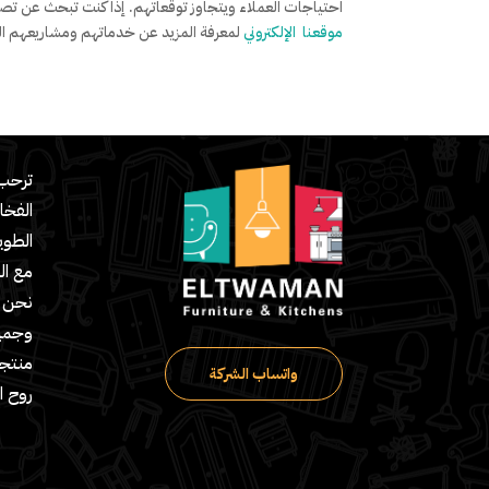
احتياجات العملاء ويتجاوز توقعاتهم. إذا كنت تبحث عن تصميم
موقعنا الإلكتروني
لمعرفة المزيد عن خدماتهم ومشاريعهم الم
ترحب 
الفخا
مع ال
نحن ش
وجميع
منتج
واتساب الشركة
روح ا