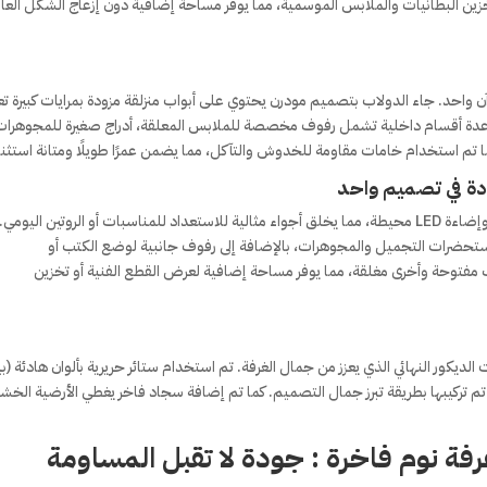
خزين البطانيات والملابس الموسمية، مما يوفر مساحة إضافية دون إزعاج الشكل العا
 واحد. جاء الدولاب بتصميم مودرن يحتوي على أبواب منزلقة مزودة بمرايات كبيرة 
 عدة أقسام داخلية تشمل رفوف مخصصة للملابس المعلقة، أدراج صغيرة للمجوهرا
تم استخدام خامات مقاومة للخدوش والتآكل، مما يضمن عمرًا طويلًا ومتانة استثنائ
دة في تصميم واحد
تضمنت الغرفة أيضًا تصميم تسريحة أنيقة مزودة بمرآة كبيرة وإضاءة LED محيطة، مما يخلق أجواء مثالية للاستعداد للمناسبات أو الروتين اليو
تحضرات التجميل والمجوهرات، بالإضافة إلى رفوف جانبية لوضع الكتب أو
 مفتوحة وأخرى مغلقة، مما يوفر مساحة إضافية لعرض القطع الفنية أو تخزين
يكور النهائي الذي يعزز من جمال الغرفة. تم استخدام ستائر حريرية بألوان هادئة (ب
تم تركيبها بطريقة تبرز جمال التصميم. كما تم إضافة سجاد فاخر يغطي الأرضية الخشب
فة نوم فاخرة
: جودة لا تقبل المساومة