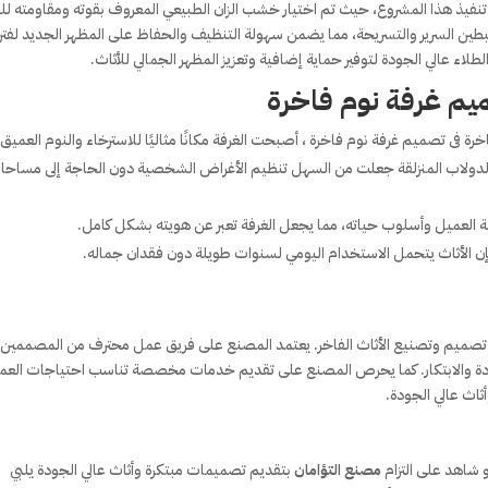
فيذ هذا المشروع، حيث تم اختيار خشب الزان الطبيعي المعروف بقوته ومقاومته للت
بطين السرير والتسريحة، مما يضمن سهولة التنظيف والحفاظ على المظهر الجديد لفتر
اء عالي الجودة لتوفير حماية إضافية وتعزيز المظهر الجمالي للأثاث.
م غرفة نوم فاخرة
رة فى تصميم غرفة نوم فاخرة ، أصبحت الغرفة مكانًا مثاليًا للاسترخاء والنوم العميق.
اب الدولاب المنزلقة جعلت من السهل تنظيم الأغراض الشخصية دون الحاجة إلى مساح
ميل وأسلوب حياته، مما يجعل الغرفة تعبر عن هويته بشكل كامل.
إن الأثاث يتحمل الاستخدام اليومي لسنوات طويلة دون فقدان جماله.
ل تصميم وتصنيع الأثاث الفاخر. يعتمد المصنع على فريق عمل محترف من المصممين
ودة والابتكار. كما يحرص المصنع على تقديم خدمات مخصصة تناسب احتياجات العمل
ثاث عالي الجودة.
 شاهد على التزام
مصنع التؤامان
بتقديم تصميمات مبتكرة وأثاث عالي الجودة يلبي