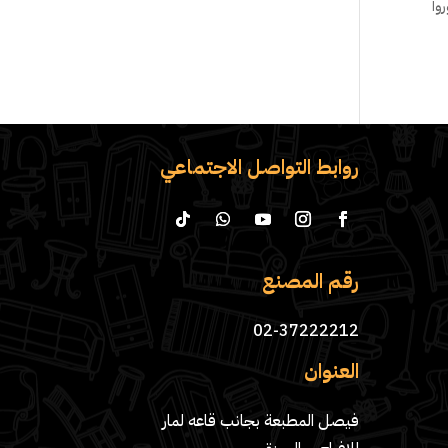
وا
روابط التواصل الاجتماعي
رقم المصنع
02-37222212
العنوان
فيصل المطبعة بجانب قاعه لمار