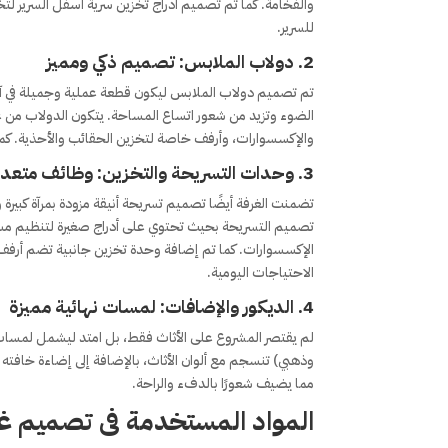
والفخامة. كما تم تصميم أدراج تخزين سرية أسفل السرير لت
للسرير.
2.
دولاب الملابس: تصميم ذكي ومميز
تم تصميم دولاب الملابس ليكون قطعة عملية وجميلة في آن
الضوء وتزيد من شعور اتساع المساحة. يتكون الدولاب من
والإكسسوارات، وأرفف خاصة لتخزين الحقائب والأحذية. كما 
3.
وحدات التسريحة والتخزين: وظائف متعد
تصميم التسريحة بحيث تحتوي على أدراج صغيرة لتنظيم مس
الإكسسوارات. كما تم إضافة وحدة تخزين جانبية تضم أرفف
الاحتياجات اليومية.
4.
الديكور والإضافات: لمسات نهائية مميزة
لم يقتصر المشروع على الأثاث فقط، بل امتد ليشمل لمسات الد
وذهبي) تنسجم مع ألوان الأثاث، بالإضافة إلى إضاءة خافته 
مما يضيف شعورًا بالدفء والراحة.
المواد المستخدمة
فى تصميم غر