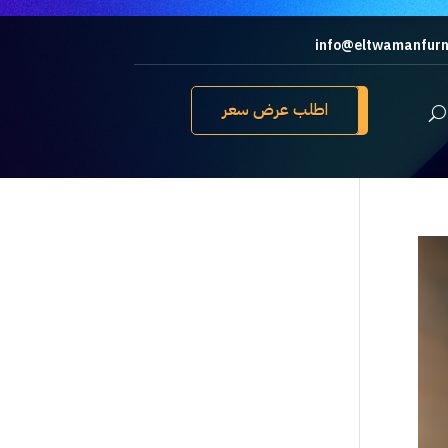
info@eltwamanfurn
اطلب عرض سعر