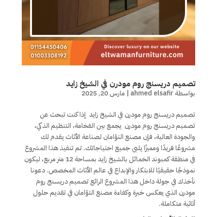
تصميم دريسنج روم مودرن في الشيخ زايد
بواسطة
ahmed elsafir
|
مارس 20, 2025
تصميم دريسنج روم مودرن في الشيخ زايد إذا كنت تبحث عن
تصميم دريسنج روم مودرن يجمع بين الفخامة، التنظيم الذكي،
والجودة العالية، فإن مصنع التؤامان لصناعة الأثاث يقدم لك
مشروعًا فريدًا ومميزًا يلبي جميع احتياجاتك. تم تنفيذ هذا المشروع
في منطقة كمبوند الخمائل بالشيخ زايد بمساحة 12 متر مربع، ليكون
نموذجًا حقيقيًا للابتكار والإبداع في عالم الأثاث المخصص. دعونا
نأخذك في جولة داخل هذا المشروع الرائع تصميم دريسنج روم
مودرن الذي يعكس خبرة وكفاءة مصنع التؤامان في تقديم حلول
أثاثية متكاملة.