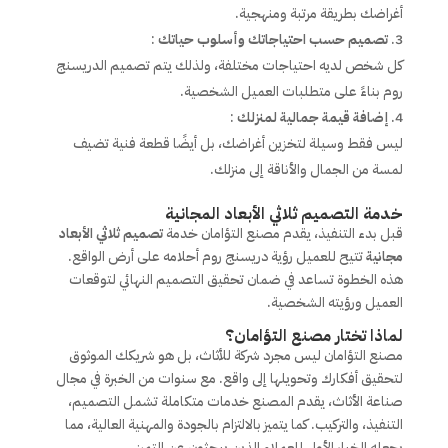
أغراضك بطريقة مرتبة ومنهجية.
تصميم حسب احتياجاتك وأسلوب حياتك
:
كل شخص لديه احتياجات مختلفة، ولذلك يتم تصميم الدريسنج
روم بناءً على متطلبات العميل الشخصية.
إضافة قيمة جمالية لمنزلك
:
ليس فقط وسيلة لتخزين أغراضك، بل أيضًا قطعة فنية تضيف
لمسة من الجمال والأناقة إلى منزلك.
خدمة التصميم ثلاثي الأبعاد المجانية
قبل بدء التنفيذ، يقدم مصنع التؤامان خدمة
تصميم ثلاثي الأبعاد
مجانية
تتيح للعميل رؤية دريسنج روم أحلامه على أرض الواقع.
هذه الخطوة تساعد في ضمان تحقيق التصميم النهائي لتوقعات
العميل ورؤيته الشخصية.
لماذا تختار مصنع التؤامان؟
مصنع التؤامان ليس مجرد شركة للأثاث، بل هو شريكك الموثوق
لتحقيق أفكارك وتحويلها إلى واقع. مع سنوات من الخبرة في مجال
صناعة الأثاث، يقدم المصنع خدمات متكاملة تشمل التصميم،
التنفيذ، والتركيب. كما يتميز بالالتزام بالجودة والمهنية العالية، مما
يجعله الخيار الأول للعملاء الذين يبحثون عن التميز.