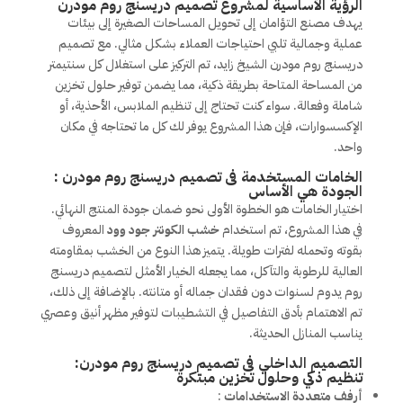
الرؤية الأساسية لمشروع تصميم دريسنج روم مودرن
يهدف مصنع التؤامان إلى تحويل المساحات الصغيرة إلى بيئات
عملية وجمالية تلبي احتياجات العملاء بشكل مثالي. مع تصميم
دريسنج روم مودرن الشيخ زايد، تم التركيز على استغلال كل سنتيمتر
من المساحة المتاحة بطريقة ذكية، مما يضمن توفير حلول تخزين
شاملة وفعالة. سواء كنت تحتاج إلى تنظيم الملابس، الأحذية، أو
الإكسسوارات، فإن هذا المشروع يوفر لك كل ما تحتاجه في مكان
واحد.
الخامات المستخدمة فى تصميم دريسنج روم مودرن :
الجودة هي الأساس
اختيار الخامات هو الخطوة الأولى نحو ضمان جودة المنتج النهائي.
في هذا المشروع، تم استخدام
خشب الكونتر جود وود
المعروف
بقوته وتحمله لفترات طويلة. يتميز هذا النوع من الخشب بمقاومته
العالية للرطوبة والتآكل، مما يجعله الخيار الأمثل لتصميم دريسنج
روم يدوم لسنوات دون فقدان جماله أو متانته. بالإضافة إلى ذلك،
تم الاهتمام بأدق التفاصيل في التشطيبات لتوفير مظهر أنيق وعصري
يناسب المنازل الحديثة.
التصميم الداخلي فى تصميم دريسنج روم مودرن:
تنظيم ذكي وحلول تخزين مبتكرة
أرفف متعددة الاستخدامات
: