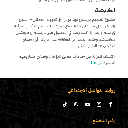
الخلاصة
مشروع تصميم دريسنج روم مودرن فى كمبوند الخمائل – الشيخ
زايد هو مثال حي على كيفية دمج الجودة، التصميم الذكي، والحرفية
في منتج واحد. إذا كنت ترغب في الحصول على دريسنج روم يعكس
شخصيتك ويضفي لمسة من الفخامة على منزلك، فإن مصنع
التؤامان هو الخيار الأمثل.
اكتشف المزيد عن خدمات مصنع التؤامان وتصفح مشاريعهم
المميزة
من هنا
روابط التواصل الاجتماعي
رقم المصنع