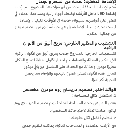
الإضاءة المخفية: لمسة من السحر والجمال
تُعتبر الإضاءة المخففة واحدة من أبرز ميزات هذا المشروع. تم تركيب
إضاءة LED داخل الأرفف
لإضفاء أجواء راقية ومساعدة العملاء في
العثور على أغراضهم بسهولة، خاصة في الأوقات الليلية. الإضاءة
ليست مجرد وسيلة للإضاءة، بل هي جزء أساسي من التصميم يعزز
من جمالية المكان.
التشطيب والمظهر الخارجي: مزيج أنيق من الألوان
الراقية
التشطيبات الخارجية للمشروع جاءت بمزيج أنيق من الألوان الراقية
التي تعكس الحداثة والفخامة. تم اختيار الألوان بعناية لتمنح المكان
مظهرًا مودرن وجذابًا، مع الحفاظ على التناسق مع باقي ديكور
المنزل. هذه الألوان تضفي شعورًا بالهدوء والراحة، مما يجعل
التجربة أكثر تميزًا.
فوائد اختيار تصميم دريسنج روم مودرن مخصص
استغلال مثالي للمساحة
:
بغض النظر عن حجم المساحة المتاحة، يتم تصميم الدريسنج روم
ليكون مناسبًا تمامًا لاحتياجاتك الشخصية.
تنظيم أفضل لكل حاجتك
:
مع الأرفف المتعددة والمساحات الذكية، يمكنك تنظيم جميع