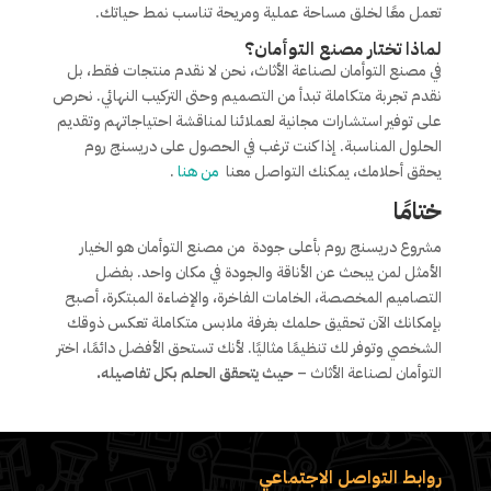
تعمل معًا لخلق مساحة عملية ومريحة تناسب نمط حياتك.
لماذا تختار
مصنع التوأمان
؟
في مصنع التوأمان لصناعة الأثاث، نحن لا نقدم منتجات فقط، بل
نقدم تجربة متكاملة تبدأ من التصميم وحتى التركيب النهائي. نحرص
على توفير استشارات مجانية لعملائنا لمناقشة احتياجاتهم وتقديم
الحلول المناسبة. إذا كنت ترغب في الحصول على دريسنج روم
يحقق أحلامك، يمكنك التواصل معنا
من هنا
.
ختامًا
مشروع دريسنج روم بأعلى جودة من مصنع التوأمان هو الخيار
الأمثل لمن يبحث عن الأناقة والجودة في مكان واحد. بفضل
التصاميم المخصصة، الخامات الفاخرة، والإضاءة المبتكرة، أصبح
بإمكانك الآن تحقيق حلمك بغرفة ملابس متكاملة تعكس ذوقك
الشخصي وتوفر لك تنظيمًا مثاليًا. لأنك تستحق الأفضل دائمًا، اختر
التوأمان لصناعة الأثاث –
حيث يتحقق الحلم بكل تفاصيله.
روابط التواصل الاجتماعي