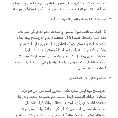
الجودة مضاد للخدش، مما يضمن متانته ووضوحه لسنوات طويلة.
كما أنه يمنح الغرفة إضاءة طبيعية أكثر ويخلق أجواءً مشرقة ومريحة.
إضاءة LED مخفية لإبراز الأجواء الراقية
لأن الإضاءة تلعب دورًا أساسيًا في تحديد الجو العام لأي مساحة،
فقد قمنا بإضافة
إضاءة LED مخفية
داخل الدريسنج روم. هذه
الإضاءة الحديثة توفر أجواءً دافئة وراقية، وتبرز جمال التصميم
بشكل مذهل. كما أنها موفرة للطاقة وتوفر إضاءة متساوية
تساعدك على رؤية كل تفاصيل ملابسك وإكسسواراتك بوضوح.
الإضاءة هنا ليست مجرد وسيلة للرؤية، بل هي لمسة فنية تضيف
قيمة جمالية للمكان.
تنظيم مثالي لكل التفاصيل
الدريسنج روم ليس مجرد مكان لتخزين الملابس، بل هو مركز
لتنظيم حياتك اليومية. لهذا السبب، تم تصميمه ليشمل أدراجًا
متعددة الأحجام، رفوفًا لوضع الحقائب والأحذية، وقضبان
مخصصة لتعليق الملابس. كما يمكن إضافة مرايا كبيرة بأطراف
مزخرفة لتوفير إطلالة شاملة أثناء اختيار ملابسك. كل هذه العناصر