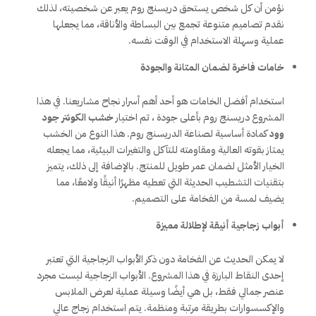
نؤمن أن كل شخص يستحق دريسنج روم يعبر عن شخصيته، لذلك
نقدم تصاميم متنوعة تجمع بين البساطة والأناقة، مما يجعلها
عملية وسهلة الاستخدام في الوقت نفسه.
خامات فاخرة لضمان المتانة والجودة
استخدام أفضل الخامات هو أحد أهم أسرار نجاح مشاريعنا. في هذا
المشروع دريسنج روم بأعلى جودة ، تم اختيار
خشب الكونتر جود
وود
كمادة أساسية لصناعة الدريسنج روم. هذا النوع من الخشب
يمتاز بقوته العالية ومقاومته للتآكل والتغيرات البيئية، مما يجعله
الخيار الأمثل لضمان عمر طويل للمنتج. بالإضافة إلى ذلك، يتميز
بتقنيات التشطيب الحديثة التي تعطيه مظهرًا أنيقًا ولامعًا، مما
يضيف لمسة من الفخامة على التصميم.
أبواب زجاجية أنيقة لإطلالة مميزة
لا يمكن الحديث عن الفخامة دون ذكر الأبواب الزجاجية التي تعتبر
إحدى النقاط البارزة في هذا المشروع. الأبواب الزجاجية ليست مجرد
عنصر جمالي فقط، بل هي أيضًا وسيلة عملية لعرض الملابس
والإكسسوارات بطريقة مرتبة ومنظمة. يتم استخدام زجاج عالي