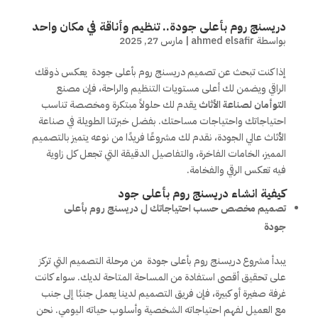
دريسنج روم بأعلى جودة.. تنظيم وأناقة في مكان واحد
بواسطة
ahmed elsafir
|
مارس 27, 2025
إذا كنت تبحث عن تصميم دريسنج روم بأعلى جودة يعكس ذوقك
الراقي ويضمن لك أعلى مستويات التنظيم والراحة، فإن مصنع
التوأمان لصناعة الأثاث
يقدم لك حلولاً مبتكرة ومخصصة تناسب
احتياجاتك واحتياجات مساحتك. بفضل خبرتنا الطويلة في صناعة
الأثاث عالي الجودة، نقدم لك مشروعًا فريدًا من نوعه يتميز بالتصميم
المميز، الخامات الفاخرة، والتفاصيل الدقيقة التي تجعل كل زاوية
فيه تعكس الرقي والفخامة.
كيفية انشاء دريسنج روم بأعلى جود
تصميم مخصص حسب احتياجاتك ل دريسنج روم بأعلى
جودة
يبدأ مشروع دريسنج روم بأعلى جودة من مرحلة التصميم التي تركز
على تحقيق أقصى استفادة من المساحة المتاحة لديك. سواء كانت
غرفة صغيرة أو كبيرة، فإن فريق التصميم لدينا يعمل جنبًا إلى جنب
مع العميل لفهم احتياجاته الشخصية وأسلوب حياته اليومي. نحن