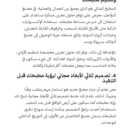
المطبخ المثالي هو الذي يجمع بين الجمال والعملية. في مصنع
التؤامان، نحرص على توفير حلول تخزين مبتكرة تساعدك على
استغلال كل شبر من مساحة مطبخك. نستخدم الإكسسوارات
الذكية مثل الأدراج القابلة للسحب، والرفوف القابلة للتعديل،
وخزانات الزوايا الدوارة، والتي تمنحك حرية الوصول إلى جميع
أدواتك بسهولة ويسر.
بالإضافة إلى ذلك، نوفر لك حلول تخزين مخصصة لتنظيم الأواني،
والأدوات الكهربائية، وحتى المواد الغذائية. كل شيء سيكون في
مكانه المناسب، مما يجعل مطبخك أكثر تنظيمًا وكفاءة.
4. تصميم ثلاثي الأبعاد مجاني لرؤية مطبخك قبل
التنفيذ
نحن نعلم أن شراء مطبخ جديد هو استثمار مهم يتطلب وقتًا
وجهدًا. لذلك، نقدم لك خدمة تصميم ثلاثي الأبعاد مجانية تتيح لك
رؤية مطبخك كما سيكون على أرض الواقع قبل بدء التنفيذ.
باستخدام أحدث برامج التصميم، يمكننا إنشاء نموذج دقيق
لمطبخك يشمل جميع التفاصيل من الألوان إلى التوزيع الداخلي
للوحدات.