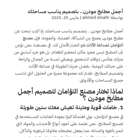
أجمل مطابخ مودرن.. بتصميم يناسب مساحتك
بواسطة
ahmed elsafir
|
مارس 25, 2025
أجمل مطابخ مودرن.. بتصميم يناسب مساحتك إذا كنت تبحث عن
مطبخ مودرن يجمع بين الشياكة، العملية، والجودة، فإن
مصنع
التؤامان لصناعة الأثاث
هو الخيار الأمثل لك. في مصنعنا، نحن نؤمن
بأن المطبخ ليس مجرد مكان لتحضير الطعام، بل هو جزء أساسي من
منزلك يعكس ذوقك الشخصي ويضفي لمسة من الجمال والراحة
على حياتك اليومية. بفضل خبرتنا الطويلة في صناعة الأثاث
وتصميم المطابخ، نقدم لك مجموعة مميزة من الحلول التي تناسب
جميع المساحات والأذواق.
لماذا تختار مصنع التؤامان لتصميم أجمل
مطابخ مودرن ؟
1. خامات قوية ومتينة تعيش معك سنين طويلة
في مصنع التؤامان، نولي اهتمامًا كبيرًا بجودة الخامات المستخدمة في
تصنيع المطابخ. نحن نعتمد على أجود أنواع الأخشاب والمواد التي
تتميز بالقوة والمتانة، مما يجعل مطبخك مقاومًا للرطوبة والتآكل.