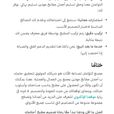
التواصل معنا وحتى تسليم أجمل مطابخ مودرن تسليم نهائي. نوفر
لك:
استشارات مجانية:
نستمع إلى احتياجاتك ونقدم لك النصائح
المناسبة لاختيار التصميم الأنسب.
تركيب دقيق:
يتم تركيب المطبخ بواسطة فريق محترف يضمن لك
نتيجة مثالية.
خدمة ما بعد البيع:
نحن دائمًا هنا لتقديم الدعم الفني والصيانة
إذا احتجت إليها.
ختامًا
مصنع التؤامان لصناعة الأثاث هو شريكك الموثوق لتحقيق حلمك
ب أجمل مطابخ مودرن يجمع بين الجمال والعملية. معنا، يمكنك
أن تكون واثقًا من الحصول على مطبخ يناسب مساحتك وأسلوب
حياتك، ويتجاوز توقعاتك من حيث الجودة والتصميم. لا تتردد في
زيارة
موقعنا الإلكتروني
للتعرف على المزيد من أعمالنا وتصفح
مجموعة متنوعة من التصاميم التي تناسب جميع الأذواق.
اتصل بنا الآن ودعنا نبدأ معًا رحلة تصميم مطبخ أحلامك