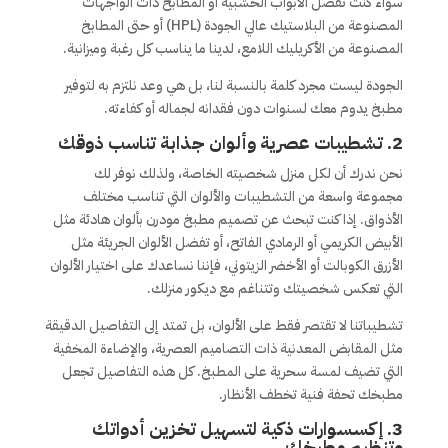
سواء كنت تفضل الأبواب الخشبية أو المطابخ ذات الواجهات
المصنوعة من البلاستيك عالي الجودة (HPL) أو حتى المطابخ
المصنوعة من الأكريليك اللامع، لدينا ما يناسب كل رغبة وميزانية.
الجودة ليست مجرد كلمة بالنسبة لنا، بل هي وعد نلتزم به لتوفير
مطبخ يدوم معك لسنوات دون فقدانه لجماله أو كفاءته.
2. تشطيبات عصرية وألوان جذابة تناسب ذوقك
نحن ندرك أن لكل منزل شخصيته الخاصة، ولذلك نوفر لك
مجموعة واسعة من التشطيبات والألوان التي تناسب مختلف
الأذواق. إذا كنت تبحث عن تصميم مطبخ مودرن بألوان هادئة مثل
الأبيض الكريمي أو الرمادي الفاتح، أو تفضل الألوان الجريئة مثل
الأزرق الكوبالت أو الأخضر الزيتوني، فإننا نساعدك على اختيار الألوان
التي تعكس شخصيتك وتتناغم مع ديكور منزلك.
تشطيباتنا لا تقتصر فقط على الألوان، بل تمتد إلى التفاصيل الدقيقة
مثل المقابض المعدنية ذات التصاميم العصرية، والإضاءة المخفية
التي تضيف لمسة سحرية على المطبخ. كل هذه التفاصيل تجعل
مطبخك تحفة فنية تخطف الأنظار.
3. إكسسوارات ذكية لتسهيل تخزين أدواتك
وتنظيم مطبخك