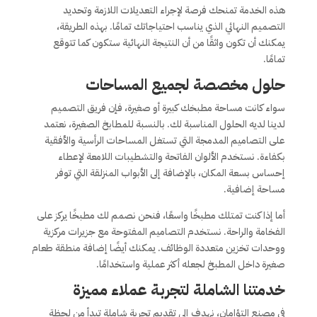
هذه الخدمة تمنحك فرصة لإجراء التعديلات اللازمة وتحديد
التصميم النهائي الذي يناسب احتياجاتك تمامًا. بهذه الطريقة،
يمكنك أن تكون واثقًا من أن النتيجة النهائية ستكون كما تتوقع
تمامًا.
حلول مخصصة لجميع المساحات
سواء كانت مساحة مطبخك كبيرة أو صغيرة، فإن فريق التصميم
لدينا لديه الحلول المناسبة لك. بالنسبة للمطابخ الصغيرة، نعتمد
على التصاميم المدمجة التي تستغل المساحات الرأسية والأفقية
بكفاءة. نستخدم الألوان الفاتحة والتشطيبات اللامعة لإعطاء
إحساس بسعة المكان، بالإضافة إلى الأبواب المنزلقة التي توفر
مساحة إضافية.
أما إذا كنت تمتلك مطبخًا واسعًا، فنحن نصمم لك مطبخًا يركز على
الفخامة والراحة. نستخدم التصاميم المفتوحة مع جزيرات مركزية
ووحدات تخزين متعددة الوظائف. يمكنك أيضًا إضافة منطقة طعام
صغيرة داخل المطبخ لجعله أكثر عملية واستخدامًا.
خدمتنا الشاملة لتجربة عملاء مميزة
في مصنع التؤامان، نهدف إلى تقديم تجربة شاملة تبدأ من لحظة