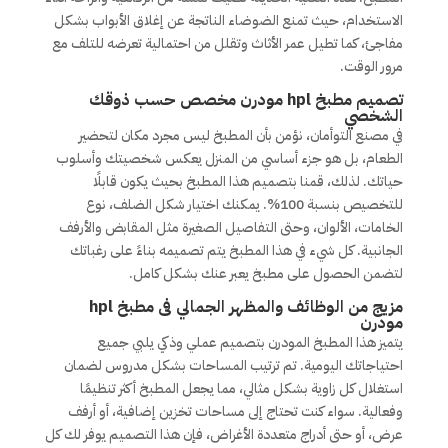
الاستخدام، حيث تمنع الضوضاء الناتجة عن إغلاق الأبواب بشكل
مفاجئ، كما تطيل عمر الأثاث وتقلل من احتمالية تعرضه للتلف مع
مرور الوقت.
تصميم مطبخ hpl مودرن مخصص حسب ذوقك
الشخصي
في مصنع التوأمان، نؤمن بأن المطبخ ليس مجرد مكان لتحضير
الطعام، بل هو جزء أساسي من المنزل يعكس شخصيتك وأسلوب
حياتك. لذلك، قمنا بتصميم هذا المطبخ بحيث يكون قابلًا
للتخصيص بنسبة 100%. يمكنك اختيار شكل الضلف، نوع
الخامات، الألوان، وحتى التفاصيل الصغيرة مثل المقابض والأرفف
الجانبية. كل شيء في هذا المطبخ يتم تصميمه بناءً على رغباتك
لتضمن الحصول على مطبخ يعبر عنك بشكل كامل.
مزيج من الوظائف والمظهر الجمالي فى مطبخ hpl
مودرن
يتميز هذا المطبخ المودرن بتصميم عملي وذكي يلبي جميع
احتياجاتك اليومية. تم ترتيب المساحات بشكل مدروس لضمان
استغلال كل زاوية بشكل مثالي، مما يجعل المطبخ أكثر تنظيمًا
وفعالية. سواء كنت تحتاج إلى مساحات تخزين إضافية، أو أرفف
عرض، أو حتى أدراج متعددة الأغراض، فإن هذا التصميم يوفر لك كل