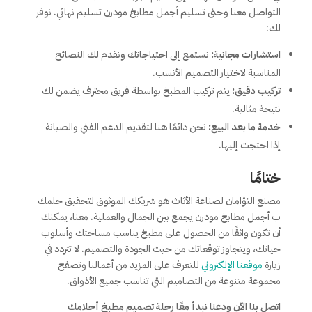
التواصل معنا وحتى تسليم أجمل مطابخ مودرن تسليم نهائي. نوفر
لك:
استشارات مجانية:
نستمع إلى احتياجاتك ونقدم لك النصائح
المناسبة لاختيار التصميم الأنسب.
تركيب دقيق:
يتم تركيب المطبخ بواسطة فريق محترف يضمن لك
نتيجة مثالية.
خدمة ما بعد البيع:
نحن دائمًا هنا لتقديم الدعم الفني والصيانة
إذا احتجت إليها.
ختامًا
مصنع التؤامان لصناعة الأثاث هو شريكك الموثوق لتحقيق حلمك
ب أجمل مطابخ مودرن يجمع بين الجمال والعملية. معنا، يمكنك
أن تكون واثقًا من الحصول على مطبخ يناسب مساحتك وأسلوب
حياتك، ويتجاوز توقعاتك من حيث الجودة والتصميم. لا تتردد في
زيارة
موقعنا الإلكتروني
للتعرف على المزيد من أعمالنا وتصفح
مجموعة متنوعة من التصاميم التي تناسب جميع الأذواق.
اتصل بنا الآن ودعنا نبدأ معًا رحلة تصميم مطبخ أحلامك