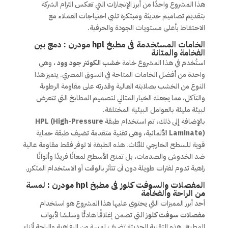
هذا المشروع واحدًا من أبرز الإنجازات التي تعكس التزام الشركة
بتقديم تصاميم حديثة ومبتكرة تلبي احتياجات العملاء مع
الاحتفاظ بأعلى مستويات الجودة والحرفية.
الخامات المستخدمة فى مطبخ hpl مودرن : دمج بين
الفخامة والمتانة
استُخدم في هذا المشروع خامة
خشب الكونتر جود وود
، وهي
واحدة من أفضل الخامات المتاحة في السوق المصري. يتميز هذا
النوع من الخشب بصلابته العالية وقدرته على مقاومة الرطوبة
والتآكل، مما يجعله الخيار المثالي لتصميم المطابخ التي تتعرض
لبيئة مليئة بالعوامل البيئية المختلفة.
بالإضافة إلى ذلك، تم استخدام طبقة
HPL (High-Pressure
Laminate)
الألمانية، وهي تقنية متقدمة تضيف طبقة حماية
قوية للسطح الخارجي للأثاث. هذه الطبقة لا توفر فقط مقاومة عالية
ضد الخدوش والصدمات، بل تمنح الأسطح لمعانًا فريدًا وألوانًا
زاهية تدوم لفترات طويلة دون أن تتأثر بالوقت أو الاستخدام المتكرر.
المفصلات والسوفت كلوز فى مطبخ hpl مودرن : لمسة
من الراحة والفخامة
أحد أبرز المميزات التي يحتوي عليها هذا المشروع هو استخدام
مفصلات سوفت كلوز
التي تضمن إغلاقًا هادئًا وسلسًا لأبواب
المطبخ. هذه التقنية الحديثة تضيف لمسة من الرفاهية والراحة أثناء