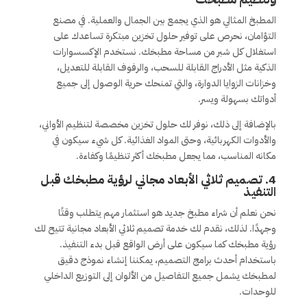
المطبخ المثالي هو الذي يجمع بين الجمال والعملية. في مصنع
التؤامان، نحرص على توفير حلول تخزين مبتكرة تساعدك على
استغلال كل شبر من مساحة مطبخك. نستخدم الإكسسوارات
الذكية مثل الأدراج القابلة للسحب، والرفوف القابلة للتعديل،
وخزانات الزوايا الدوارة، والتي تمنحك حرية الوصول إلى جميع
أدواتك بسهولة ويسر.
بالإضافة إلى ذلك، نوفر لك حلول تخزين مخصصة لتنظيم الأواني،
والأدوات الكهربائية، وحتى المواد الغذائية. كل شيء سيكون في
مكانه المناسب، مما يجعل مطبخك أكثر تنظيمًا وكفاءة.
4. تصميم ثلاثي الأبعاد مجاني لرؤية مطبخك قبل
التنفيذ
نحن نعلم أن شراء مطبخ جديد هو استثمار مهم يتطلب وقتًا
وجهدًا. لذلك، نقدم لك خدمة تصميم ثلاثي الأبعاد مجانية تتيح لك
رؤية مطبخك كما سيكون على أرض الواقع قبل بدء التنفيذ.
باستخدام أحدث برامج التصميم، يمكننا إنشاء نموذج دقيق
لمطبخك يشمل جميع التفاصيل من الألوان إلى التوزيع الداخلي
للوحدات.