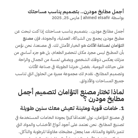
أجمل مطابخ مودرن.. بتصميم يناسب مساحتك
بواسطة
ahmed elsafir
|
مارس 25, 2025
أجمل مطابخ مودرن.. بتصميم يناسب مساحتك إذا كنت تبحث عن
مطبخ مودرن يجمع بين الشياكة، العملية، والجودة، فإن
مصنع
التؤامان لصناعة الأثاث
هو الخيار الأمثل لك. في مصنعنا، نحن نؤمن
بأن المطبخ ليس مجرد مكان لتحضير الطعام، بل هو جزء أساسي من
منزلك يعكس ذوقك الشخصي ويضفي لمسة من الجمال والراحة
على حياتك اليومية. بفضل خبرتنا الطويلة في صناعة الأثاث
وتصميم المطابخ، نقدم لك مجموعة مميزة من الحلول التي تناسب
جميع المساحات والأذواق.
لماذا تختار مصنع التؤامان لتصميم أجمل
مطابخ مودرن ؟
1. خامات قوية ومتينة تعيش معك سنين طويلة
في مصنع التؤامان، نولي اهتمامًا كبيرًا بجودة الخامات المستخدمة في
تصنيع المطابخ. نحن نعتمد على أجود أنواع الأخشاب والمواد التي
تتميز بالقوة والمتانة، مما يجعل مطبخك مقاومًا للرطوبة والتآكل.