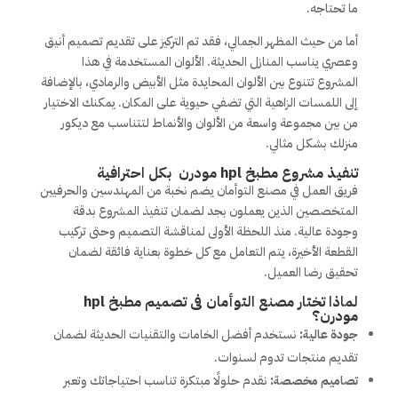
ما تحتاجه.
أما من حيث المظهر الجمالي، فقد تم التركيز على تقديم تصميم أنيق
وعصري يناسب المنازل الحديثة. الألوان المستخدمة في هذا
المشروع تتنوع بين الألوان المحايدة مثل الأبيض والرمادي، بالإضافة
إلى اللمسات الزاهية التي تضفي حيوية على المكان. يمكنك الاختيار
من بين مجموعة واسعة من الألوان والأنماط لتتناسب مع ديكور
منزلك بشكل مثالي.
تنفيذ مشروع مطبخ hpl مودرن بكل احترافية
فريق العمل في مصنع التوأمان يضم نخبة من المهندسين والحرفيين
المتخصصين الذين يعملون بجد لضمان تنفيذ المشروع بدقة
وجودة عالية. منذ اللحظة الأولى لمناقشة التصميم وحتى تركيب
القطعة الأخيرة، يتم التعامل مع كل خطوة بعناية فائقة لضمان
تحقيق رضا العميل.
لماذا تختار مصنع التوأمان فى تصميم مطبخ hpl
مودرن؟
جودة عالية:
نستخدم أفضل الخامات والتقنيات الحديثة لضمان
تقديم منتجات تدوم لسنوات.
تصاميم مخصصة:
نقدم حلولًا مبتكرة تناسب احتياجاتك وتعبر