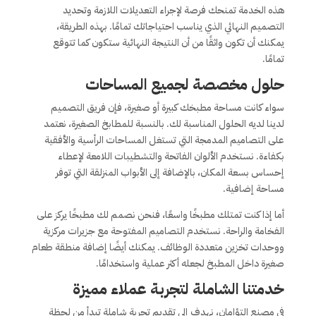
هذه الخدمة تمنحك فرصة لإجراء التعديلات اللازمة وتحديد
التصميم النهائي الذي يناسب احتياجاتك تمامًا. بهذه الطريقة،
يمكنك أن تكون واثقًا من أن النتيجة النهائية ستكون كما تتوقع
تمامًا.
حلول مخصصة لجميع المساحات
سواء كانت مساحة مطبخك كبيرة أو صغيرة، فإن فريق التصميم
لدينا لديه الحلول المناسبة لك. بالنسبة للمطابخ الصغيرة، نعتمد
على التصاميم المدمجة التي تستغل المساحات الرأسية والأفقية
بكفاءة. نستخدم الألوان الفاتحة والتشطيبات اللامعة لإعطاء
إحساس بسعة المكان، بالإضافة إلى الأبواب المنزلقة التي توفر
مساحة إضافية.
أما إذا كنت تمتلك مطبخًا واسعًا، فنحن نصمم لك مطبخًا يركز على
الفخامة والراحة. نستخدم التصاميم المفتوحة مع جزيرات مركزية
ووحدات تخزين متعددة الوظائف. يمكنك أيضًا إضافة منطقة طعام
صغيرة داخل المطبخ لجعله أكثر عملية واستخدامًا.
خدمتنا الشاملة لتجربة عملاء مميزة
في مصنع التؤامان، نهدف إلى تقديم تجربة شاملة تبدأ من لحظة