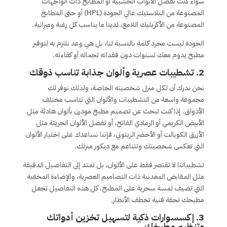
سواء كنت تفضل الأبواب الخشبية أو المطابخ ذات الواجهات
المصنوعة من البلاستيك عالي الجودة (HPL) أو حتى المطابخ
المصنوعة من الأكريليك اللامع، لدينا ما يناسب كل رغبة وميزانية.
الجودة ليست مجرد كلمة بالنسبة لنا، بل هي وعد نلتزم به لتوفير
مطبخ يدوم معك لسنوات دون فقدانه لجماله أو كفاءته.
2. تشطيبات عصرية وألوان جذابة تناسب ذوقك
نحن ندرك أن لكل منزل شخصيته الخاصة، ولذلك نوفر لك
مجموعة واسعة من التشطيبات والألوان التي تناسب مختلف
الأذواق. إذا كنت تبحث عن تصميم مطبخ مودرن بألوان هادئة مثل
الأبيض الكريمي أو الرمادي الفاتح، أو تفضل الألوان الجريئة مثل
الأزرق الكوبالت أو الأخضر الزيتوني، فإننا نساعدك على اختيار الألوان
التي تعكس شخصيتك وتتناغم مع ديكور منزلك.
تشطيباتنا لا تقتصر فقط على الألوان، بل تمتد إلى التفاصيل الدقيقة
مثل المقابض المعدنية ذات التصاميم العصرية، والإضاءة المخفية
التي تضيف لمسة سحرية على المطبخ. كل هذه التفاصيل تجعل
مطبخك تحفة فنية تخطف الأنظار.
3. إكسسوارات ذكية لتسهيل تخزين أدواتك
وتنظيم مطبخك