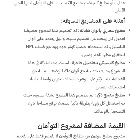
عملي، أو مطبخ كبير يضم جميع الكماليات، فإن التوأمان لديها الحل
الأمثل.
أمثلة على المشاريع السابقة:
مطبخ عصري بألوان هادئة
: تم تصميم هذا المطبخ خصيصًا
لعميل كان يبحث عن تصميم بسيط وأنيق يعتمد على ألوان
الباستيل. تم استخدام خشب كونتر جود وود مع ضلف HPL
لتحقيق مظهر ناعم ومتين.
مطبخ كلاسيكي بتفاصيل فاخرة
: استخدمت الشركة في هذا
المشروع زخارف خشبية مع ألوان داكنة لإضفاء لمسة من
الفخامة. تم التركيز على توفير مساحات تخزين واسعة لتلبية
احتياجات العميل.
مطبخ مدمج ذكي
: تم تصميم هذا المطبخ لشقة صغيرة، حيث
تم استغلال كل زاوية بطريقة ذكية لضمان توفير مساحة دون
التضحية بالوظائف.
القيمة المضافة لمشروع التوأمان
مشروع مطبخ مودرن من مطابخ التوأمان لا يقتصر فقط على تقديم