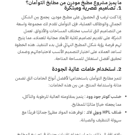
ما يميز مشروع
مطبخ مودرن من
مطابخ التوأمان؟
1.
تصاميم عصرية ومبتكرة
إذا كنت ترغب في الحصول على مطبخ مودرن يجمع بين الشكل
الجمالي والوظائف العملية، فإن التوأمان تقدم لك مجموعة واسعة
من التصاميم التي تناسب مختلف المساحات والأذواق. تعمل
الشركة على تقديم تصاميم ثلاثية الأبعاد مجانية للعملاء، مما يتيح
لهم فرصة رؤية شكل المطبخ النهائي قبل بدء التنفيذ. هذه الخطوة
تساعد العملاء على اختيار التصميم الأنسب لاحتياجاتهم وضمان
تحقيق أفضل استغلال للمساحة المتاحة.
2.
استخدام خامات عالية الجودة
تتميز مطابخ التوأمان باستخدامها لأفضل أنواع الخامات التي تضمن
متانة واستدامة المنتج. من بين هذه الخامات:
خشب كونتر جود وود
: يتميز بمقاومته العالية للرطوبة والتآكل،
مما يجعله خيارًا مثاليًا للمطابخ.
ضلف HPL وبولي لاك
: توفر هذه المواد مظهرًا جماليًا فريدًا مع
سهولة التنظيف والصيانة.
بالإضافة إلى ذلك، يتم استخدام تقنيات حديثة في تصنيع المطابخ