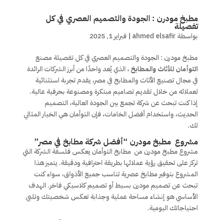
مطبخ مودرن : الجودة والتصميم العصري في كل
تفصيلة
بواسطة
ahmed elsafir
|
فبراير 1, 2025
مطبخ مودرن : الجودة والتصميم العصري في كل تفصيلة مصنع
التوأمان للأثاث والمطابخ
، الذي يُعد واحدًا من أبرز الشركات الرائدة
في مجال تصنيع الأثاث والمطابخ في مصر، يقدم تجربة استثنائية
لعملائه من خلال تقديم تصاميم مبتكرة ومصنوعة بحرفية عالية.
إذا كنت تبحث عن شركة تجمع بين الجودة العالية، التصميم
الحديث، واستخدام أفضل الخامات، فإن التوأمان هي الخيار المثالي
لك.
مشروع مطبخ مودرن “أفضل شركة مطابخ في مصر”
مشروع مطبخ مودرن من مطابخ التوأمان يعكس فلسفة الشركة التي
تركز على تحقيق رؤية عملائها بطريقة احترافية ودقيقة. يتميز هذا
المشروع بتوفير مطابخ عصرية تناسب جميع الأذواق، سواء كنت
تبحث عن تصميم مودرن بسيط أو تصميم كلاسيكي فاخر. الهدف
الأساسي هو إنشاء مساحة عملية وجذابة تعكس شخصيتك وتلبي
احتياجاتك اليومية.