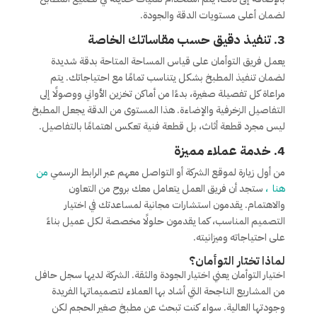
لضمان أعلى مستويات الدقة والجودة.
3.
تنفيذ دقيق حسب مقاساتك الخاصة
يعمل فريق التوأمان على قياس المساحة المتاحة بدقة شديدة
لضمان تنفيذ المطبخ بشكل يتناسب تمامًا مع احتياجاتك. يتم
مراعاة كل تفصيلة صغيرة، بدءًا من أماكن تخزين الأواني ووصولًا إلى
التفاصيل الزخرفية والإضاءة. هذا المستوى من الدقة يجعل المطبخ
ليس مجرد قطعة أثاث، بل قطعة فنية تعكس اهتمامًا بالتفاصيل.
4.
خدمة عملاء مميزة
من أول زيارة لموقع الشركة أو التواصل معهم عبر الرابط الرسمي
من
هنا
،
ستجد أن فريق العمل يتعامل معك بروح من التعاون
والاهتمام. يقدمون استشارات مجانية لمساعدتك في اختيار
التصميم المناسب، كما يقدمون حلولًا مخصصة لكل عميل بناءً
على احتياجاته وميزانيته.
لماذا تختار التوأمان؟
اختيار التوأمان يعني اختيار الجودة والثقة. الشركة لديها سجل حافل
من المشاريع الناجحة التي أشاد بها العملاء لتصميماتها الفريدة
وجودتها العالية. سواء كنت تبحث عن مطبخ صغير الحجم لكن