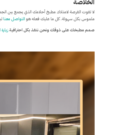
الخلاصة
لا تفوت الفرصة لامتلاك مطبخ أحلامك الذي يجمع بين الج
ملموس بكل سهولة. كل ما عليك فعله هو
التواصل معنا
لب
صمم مطبخك على ذوقك ونحن ننفذ بكل احترافية
زيارة