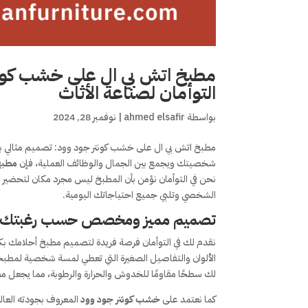
مطبخ اتش بي ال على خشب كونتر
التوأمان لصناعة الأثاث
بواسطة
ahmed elsafir
|
نوفمبر 28, 2024
مطبخ اتش بي ال على خشب كونتر جود وود: تصميم مثالي ب
شخصيتك ويجمع بين الجمال والوظائف العملية، فإن
مطبخ HPL على خشب كونت
نحن في التوأمان نؤمن بأن المطبخ ليس مجرد مكان لتحضير 
الشخصي وتلبي جميع احتياجاتك اليومية.
تصميم مميز ومخصص حسب رغبتك فى
نقدم لك في التوأمان فرصة فريدة لتصميم مطبخ أحلامك بكل
الألوان والتفاصيل الصغيرة التي تعطي لمسة شخصية لمطب
لك سطحًا مقاومًا للخدوش والحرارة والرطوبة، مما يجعل مطبخك
كما نعتمد على
خشب كونتر جود وود
المعروف بجودته العالي