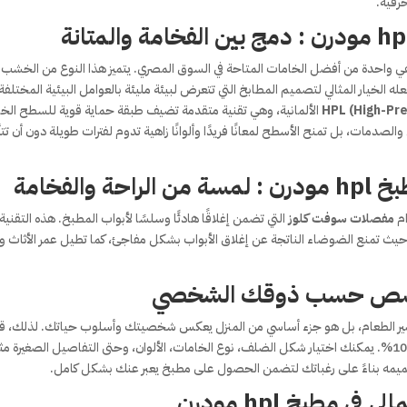
رفية.
ي واحدة من أفضل الخامات المتاحة في السوق المصري. يتميز هذا النوع من الخشب
له الخيار المثالي لتصميم المطابخ التي تتعرض لبيئة مليئة بالعوامل البيئية المختلفة
HPL (High-Pr
الألمانية، وهي تقنية متقدمة تضيف طبقة حماية قوية للسطح الخ
صدمات، بل تمنح الأسطح لمعانًا فريدًا وألوانًا زاهية تدوم لفترات طويلة دون أن تتأث
الفخامة
ام
مفصلات سوفت كلوز
التي تضمن إغلاقًا هادئًا وسلسًا لأبواب المطبخ. هذه التقنية
 حيث تمنع الضوضاء الناتجة عن إغلاق الأبواب بشكل مفاجئ، كما تطيل عمر الأثاث و
ضير الطعام، بل هو جزء أساسي من المنزل يعكس شخصيتك وأسلوب حياتك. لذلك، قم
بتصميم هذا المطبخ بحيث يكون قابلًا للتخصيص بنسبة 100%. يمكنك اختيار شكل الضلف، نوع الخامات، الألوان، وحتى التفاصيل الصغيرة 
صميمه بناءً على رغباتك لتضمن الحصول على مطبخ يعبر عنك بشكل كامل.
 مطبخ hpl مودرن