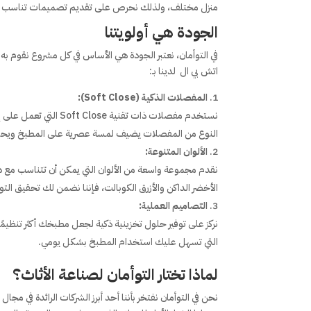
منزل مختلف، ولذلك نحرص على تقديم تصميمات تناسب المس
الجودة هي أولويتنا
في التوأمان، نعتبر الجودة هي الأساس في كل مشروع نقوم ب
اتش بي ال لدينا بـ:
المفصلات الذكية (Soft Close):
نستخدم مفصلات ذات تق
النوع من المفصلات يضيف لمسة عصرية على المطبخ ويحاف
الألوان المتنوعة:
نقدم مجموعة واسعة من الألوان التي يمكن أن تتناسب مع ديك
الأخضر الداكن والأزرق الكوبالت، فإننا نضمن لك تحقيق التوا
التصاميم العملية:
نركز على توفير حلول تخزينية ذكية لجعل مطبخك أكثر تنظيمًا
التي تسهل عليك استخدام المطبخ بشكل يومي.
لماذا تختار التوأمان لصناعة الأثاث؟
نحن في التوأمان نفتخر بأننا أحد أبرز الشركات الرائدة في مج