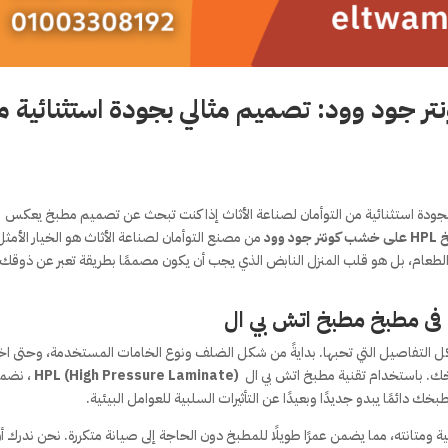
 جود وود: تصميم مثالي بجودة استثنائية 
جودة استثنائية من التوأمان لصناعة الأثاث إذا كنت تبحث عن تصميم مطبخ يعكس
ر جود وود
من مصنع التوأمان لصناعة الأثاث هو الخيار الأمث
الطعام، بل هو قلب المنزل النابض الذي يجب أن يكون مصممًا بطريقة تعبر عن ذوقك
 مطبخ مطبخ اتش بي ال
 التفاصيل التي تحبها. بدايةً من شكل الضلف ونوع الخامات المستخدمة، وحتى اخت
خك. باستخدام تقنية مطبخ اتش بي ال
HPL (High Pressure Laminate)
، نضم
 دائمًا يبدو جديدًا وبعيدًا عن التأثيرات السلبية للعوامل البيئية.
ة ومتانته، مما يضمن عمرًا طويلًا للمطبخ دون الحاجة إلى صيانة متكررة. نحن ندرك أ