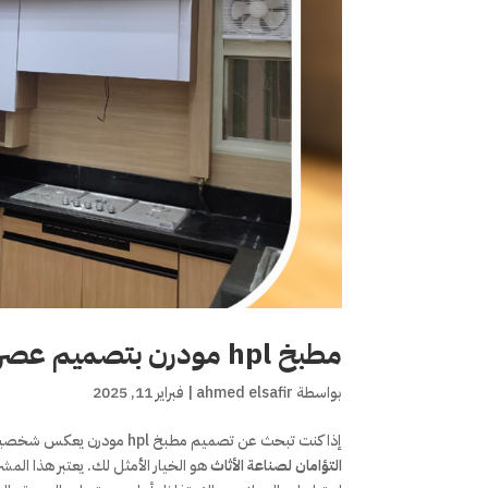
مطبخ hpl مودرن بتصميم عصري وأعلى جودة من التوأمان لصناعة الأثاث
بواسطة
ahmed elsafir
|
فبراير 11, 2025
إذا كنت تبحث عن تصميم مطبخ hpl مودرن يعكس شخصيتك ويجمع بين الجمال والجودة، فإن مشروع ” مطبخ hpl مودرن ” الذي نفذته شركة
التؤامان لصناعة الأثاث
هو الخيار الأمثل لك. يعتبر هذا المش