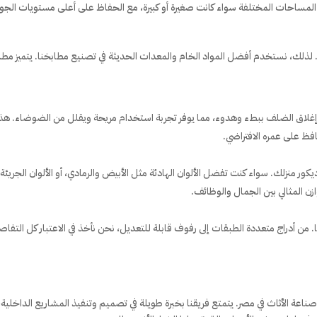
احات المختلفة سواء كانت صغيرة أو كبيرة، مع الحفاظ على أعلى مستويات الجود
ه. لذلك، نستخدم أفضل المواد الخام والمعدات الحديثة في تصنيع مطابخنا. يتميز مط
نية Soft Close التي تعمل على إغلاق الضلف ببطء وهدوء، مما يوفر تجربة استخدام مريحة ويقلل من الضوضاء. هذ
ظ على عمره الافتراضي.
ور منزلك. سواء كنت تفضل الألوان الهادئة مثل الأبيض والرمادي، أو الألوان الجريئة
زن المثالي بين الجمال والوظائف.
. من أدراج متعددة الطبقات إلى رفوف قابلة للتعديل، نحن نأخذ في الاعتبار كل التفا
ال صناعة الأثاث في مصر. يتمتع فريقنا بخبرة طويلة في تصميم وتنفيذ المشاريع الداخلية،