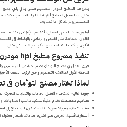
يتميز هذا المطبخ المودرن بتصميم عملي وذكي يلبي جميع
مثالي، مما يجعل المطبخ أكثر تنظيمًا وفعالية. سواء كنت ت
التصميم يوفر لك كل ما تحتاجه.
أما من حيث المظهر الجمالي، فقد تم التركيز على تقديم تصم
الألوان المحايدة مثل الأبيض والرمادي، بالإضافة إلى اللم
الألوان والأنماط لتتناسب مع ديكور منزلك بشكل مثالي.
تنفيذ مشروع مطبخ hpl مودرن بكل احترافية
فريق العمل في مصنع التوأمان يضم نخبة من المهندسين وا
اللحظة الأولى لمناقشة التصميم وحتى تركيب القطعة الأخير
لماذا تختار مصنع التوأمان فى تصميم م
جودة عالية:
نستخدم أفضل الخامات والتقنيات الحديثة ل
تصاميم مخصصة:
نقدم حلولًا مبتكرة تناسب احتياجاتك 
خدمة عملاء مميزة:
نحن دائمًا مستعدون للاستماع إلى احت
أسعار تنافسية:
نحرص على تقديم خدماتنا بأسعار معقولة 