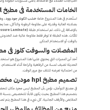
احتياجات العملاء مع الاحتفاظ بأعلى مستويات الجودة والح
الخامات المستخدمة فى مطبخ hpl مودرن : دمج بين الفخامة والمتانة
استُخدم في هذا المشروع خامة
خشب الكونتر جود وود
، وه
بصلابته العالية وقدرته على مقاومة الرطوبة والتآكل، مما يجع
بالإضافة إلى ذلك، تم استخدام طبقة
essure Laminate)
للأثاث. هذه الطبقة لا توفر فقط مقاومة عالية ضد الخدوش وال
بالوقت أو الاستخدام المتكرر.
المفصلات والسوفت كلوز فى مطبخ hpl مودرن : لمسة من الراحة و
أحد أبرز المميزات التي يحتوي عليها هذا المشروع هو استخد
الحديثة تضيف لمسة من الرفاهية والراحة أثناء الاستخدام،
من احتمالية تعرضه للتلف مع مرور الوقت.
تصميم مطبخ hpl مودرن مخصص حسب ذوقك الشخصي
في مصنع التوأمان، نؤمن بأن المطبخ ليس مجرد مكان لتح
المقابض والأرفف الجانبية. كل شيء في هذا المطبخ يتم ت
مزيج من الوظائف والمظهر الجمالي فى