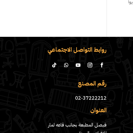
وا
روابط التواصل الاجتماعي
رقم المصنع
02-37222212
العنوان
فيصل المطبعة بجانب قاعه لمار