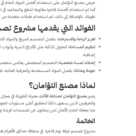
حرص مصنع التؤامان على استخدام أفضل المواد الخام في تن
كما تم استخدام أقمشة فاخرة مقاومة للبقع والتجاعيد في ت
طويلة. بالإضافة إلى ذلك، تم استخدام طبقات متعددة من الطل
الفوائد التي يقدمها مشروع
تصمي
تعزيز الراحة والاسترخاء:
بفضل التصميم المريح والمواد الفاخ
تنظيم المساحة:
الحلول الذكية مثل الأدراج السرية وأبو
إضافية.
إضفاء لمسة شخصية:
التصميم المخصص يعكس شخصية الع
جودة ومتانة:
بفضل المواد المستخدمة والحرفية العالية، ف
لماذا مصنع التؤامان؟
يتميز
مصنع التؤامان لصناعة الأثاث
بخبرته الطويلة في مجا
والحرفيين الذين يسعون دائمًا لتحقيق أعلى مستويات الج
مما يجعله الخيار الأمثل لمن يبحثون عن تصميمات فريدة وأ
الخاتمة
مشروع تصميم غرفة نوم فاخرة في منطقة حدائق الأهرام هو