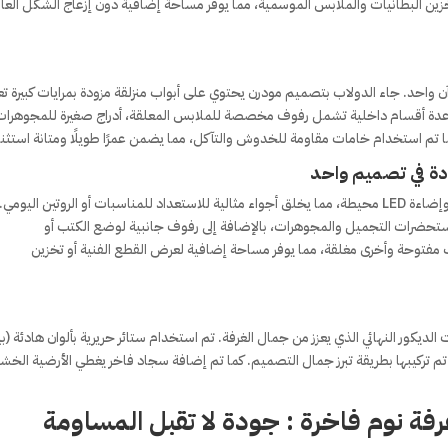
خزين البطانيات والملابس الموسمية، مما يوفر مساحة إضافية دون إزعاج الشكل العا
 واحد. جاء الدولاب بتصميم مودرن يحتوي على أبواب منزلقة مزودة بمرايات كبيرة 
 عدة أقسام داخلية تشمل رفوف مخصصة للملابس المعلقة، أدراج صغيرة للمجوهرا
تم استخدام خامات مقاومة للخدوش والتآكل، مما يضمن عمرًا طويلًا ومتانة استثنائ
دة في تصميم واحد
تضمنت الغرفة أيضًا تصميم تسريحة أنيقة مزودة بمرآة كبيرة وإضاءة LED محيطة، مما يخلق أجواء مثالية للاستعداد للمناسبات أو الروتين اليو
تحضرات التجميل والمجوهرات، بالإضافة إلى رفوف جانبية لوضع الكتب أو
 مفتوحة وأخرى مغلقة، مما يوفر مساحة إضافية لعرض القطع الفنية أو تخزين
يكور النهائي الذي يعزز من جمال الغرفة. تم استخدام ستائر حريرية بألوان هادئة (ب
تم تركيبها بطريقة تبرز جمال التصميم. كما تم إضافة سجاد فاخر يغطي الأرضية الخشب
فة نوم فاخرة
: جودة لا تقبل المساومة