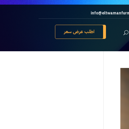
info@eltwamanfurn
اطلب عرض سعر