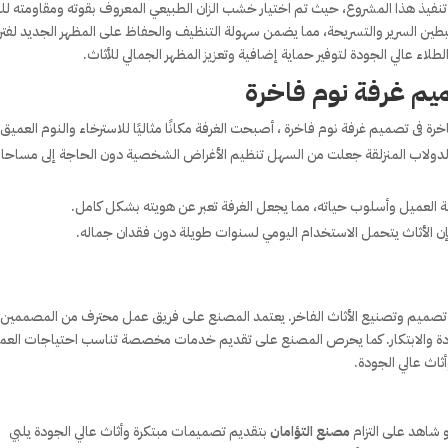
فيذ هذا المشروع، حيث تم اختيار خشب الزان الطبيعي المعروف بقوته ومقاومته للت
بطين السرير والتسريحة، مما يضمن سهولة التنظيف والحفاظ على المظهر الجديد لفتر
اء عالي الجودة لتوفير حماية إضافية وتعزيز المظهر الجمالي للأثاث.
م غرفة نوم فاخرة
رة فى تصميم غرفة نوم فاخرة ، أصبحت الغرفة مكانًا مثاليًا للاسترخاء والنوم العميق.
اب الدولاب المنزلقة جعلت من السهل تنظيم الأغراض الشخصية دون الحاجة إلى مساح
ميل وأسلوب حياته، مما يجعل الغرفة تعبر عن هويته بشكل كامل.
إن الأثاث يتحمل الاستخدام اليومي لسنوات طويلة دون فقدان جماله.
ل تصميم وتصنيع الأثاث الفاخر. يعتمد المصنع على فريق عمل محترف من المصممين
ودة والابتكار. كما يحرص المصنع على تقديم خدمات مخصصة تناسب احتياجات العمل
ثاث عالي الجودة.
 شاهد على التزام
مصنع التؤامان
بتقديم تصميمات مبتكرة وأثاث عالي الجودة يلبي