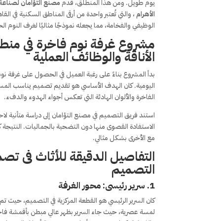
يوم طويل. ومن هذا المنطلق، قدم
مصنع التؤامان لصناعة 
الأهرام
، والتي تُعتبر واحدة من أرقى المناطق السكنية في ا
الوظيفي والفخامة، مما يجعله نموذجًا مثاليًا لغرف النوم الح
مشروع غرفة نوم فاخرة في منطقة
الأناقة والوظائف العملية
بدأ المشروع بناءً على رغبة العميل في الحصول على غرفة نو
اليومية. كان الهدف الأساسي هو تقديم تصميم يناسب المساحة
الفاخرة والألوان الهادئة التي تعكس أجواء الهدوء والدفء.
استند فريق التصميم في مصنع التؤامان إلى دراسة متأنية 
الاستفادة القصوى منها دون التضحية بالجماليات. النتيج
مع الأخرى بشكل مثالي.
التفاصيل الدقيقة للأثاث فى تص
التصميم
1.
سرير رئيسى: محور الغرفة
كان السرير الرئيسي هو القطعة المركزية في التصميم، حيث 
لمسة عصرية، حيث جاء السرير بظهر عالي مبطن بأقمشة فاخر