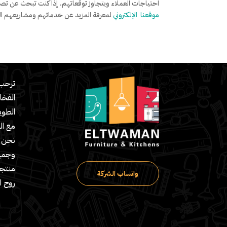
احتياجات العملاء ويتجاوز توقعاتهم. إذا كنت تبحث عن تصميم
موقعنا الإلكتروني
لمعرفة المزيد عن خدماتهم ومشاريعهم الم
ترحب 
الفخا
مع ال
نحن ش
وجميع
منتج
واتساب الشركة
روح ا