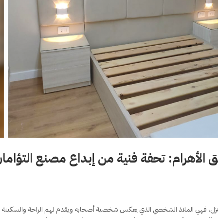
 الأهرام: تحفة فنية من إبداع مصنع التؤاما
لمنزل، فهي الملاذ الشخصي الذي يعكس شخصية أصحابه ويقدم لهم الراحة والسكينة 