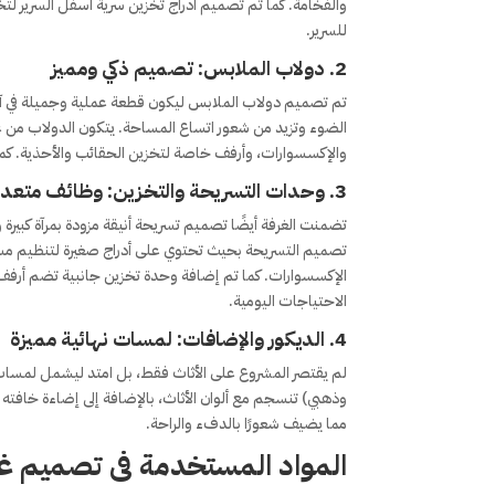
والفخامة. كما تم تصميم أدراج تخزين سرية أسفل السرير لت
للسرير.
2.
دولاب الملابس: تصميم ذكي ومميز
تم تصميم دولاب الملابس ليكون قطعة عملية وجميلة في آن
الضوء وتزيد من شعور اتساع المساحة. يتكون الدولاب من
والإكسسوارات، وأرفف خاصة لتخزين الحقائب والأحذية. كما 
3.
وحدات التسريحة والتخزين: وظائف متعد
تصميم التسريحة بحيث تحتوي على أدراج صغيرة لتنظيم مس
الإكسسوارات. كما تم إضافة وحدة تخزين جانبية تضم أرفف
الاحتياجات اليومية.
4.
الديكور والإضافات: لمسات نهائية مميزة
لم يقتصر المشروع على الأثاث فقط، بل امتد ليشمل لمسات الد
وذهبي) تنسجم مع ألوان الأثاث، بالإضافة إلى إضاءة خافته 
مما يضيف شعورًا بالدفء والراحة.
المواد المستخدمة
فى تصميم غر