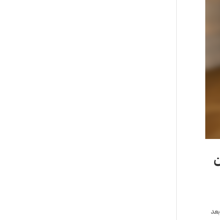
ن
بعد