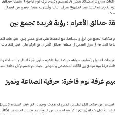
الأثاث
مشروعًا استثنائيًا يتمثل في تصميم وتنفيذ غرفة نوم فاخرة في منطقة
حدائق
لقاهرة الكبرى. تم تنفيذ هذا المشروع بحرفية عالية وأسلوب عصري يجمع بين الجمال
ديثة.
 حدائق الأهرام : رؤية فريدة تجمع بين
م متكاملة تجمع بين الرقي والبساطة، مع الحفاظ على طابع عملي يلبي احتياجات الحي
 المتاحة في منزل العميل في منطقة حدائق الأهرام، مع التركيز على اختيار الخامات
لاحتياجات العميل وأسلوب حياته، حيث قاموا بتقديم حلول ذكية لتنظيم المساحة و
ة كانت غرفة نوم تجمع بين الأثاث المخصص والمودرن، حيث تم تصميم كل قطعة لتتن
ميم غرفة نوم فاخرة: حرفية الصناعة وتميز
تم تصنيعه من خشب الزان الطبيعي المعروف بمتانته وجماله. تم اختيار تصميم كلاسيك
ة ذات ألوان هادئة (رمادي داكن مع لمسات من البيج)، مما يضيف لمسة من الأناقة