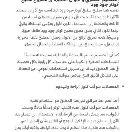
كونتر جود وود
صمم هذا مطبخ مطبخ كونتر جود وود ليتناسب مع أذواق العملاء
الأكثر تطورًا وحداثة، حيث يأتي بلونيّن مميزين يضيفان لمسة من
الأناقة والفخامة إلى المساحة. اللون الأول يعكس البساطة والرقي،
بينما اللون الثاني يمنح مطبخ مطبخ كونتر جود وود طابعًا حيويًا
ومبهجًا. هذه المزيج الرائع من الألوان يجعل المطبخ نقطة محورية
في المنزل، حيث يجمع بين الوظائف العملية والجمال البصري.
كما أن التصميم يتسم بالبساطة والعملية، مما يجعله مناسبًا
للمساحات الصغيرة والكبيرة على حد سواء. كل زاوية وكل تفصيلة
في هذا المطبخ تهدف إلى تسهيل استخدامك اليومي، مع الحفاظ
على الشكل الأنيق الذي يعكس ذوقك الشخصي.
المفصلات سوفت كلوز: الراحة والهدوء
أحد أهم العناصر التي تميز هذا المطبخ هو استخدام تقنية
المفصلات سوفت كلوز
. هذه التقنية توفر إغلاقًا هادئًا وسلسًا
للأبواب، مما يضفي لمسة من الراحة أثناء الاستخدام. لن تضطر بعد
الآن إلى سماع صوت الإغلاق المزعج أو القلق بشأن إلحاق الضرر
بالأبواب عند غلقها. هذا النظام لا يوفر فقط الراحة، ولكنه أيضًا يعزز