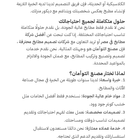
الكلاسيكية أو الحديثة، فإن فريق التصميم لدينا لديه الخبرة اللازمة
لإنشاء مطبخ يعكس شخصيتك ويتناغم مع ديكور منزلك.
حلول متكاملة لجميع احتياجاتك
نحن لا نقدم فقط مطابخ عالية الجودة، بل نقدم حلولًا متكاملة
تناسب احتياجاتك المختلفة. إذا كنت تبحث عن
أفضل شركة
مطابخ في مصر
أو تريد التعاون مع
شركات تصميم مطابخ محترفة
،
فإن
مصنع التوأمان
هو وجهتك المثالية. نحن نقدم خدمات
تصميم وتصنيع وتركيب المطابخ، مع ضمان الجودة والالتزام
بالمواعيد المحددة.
لماذا تختار مصنع التوأمان؟
خبرة واسعة:
لدينا سنوات طويلة من الخبرة في مجال صناعة
الأثاث والمطابخ.
مواد خام عالية الجودة:
نستخدم فقط أفضل الخامات مثل
خشب كونتر جود وود.
تصميمات مخصصة:
نعمل معك لفهم احتياجاتك وتقديم
تصميمات تناسب ذوقك ومساحتك.
خدمة عملاء ممتازة:
نحن دائمًا مستعدون لاستقبال
استفساراتك وتقديم الدعم الذي تحتاجه.