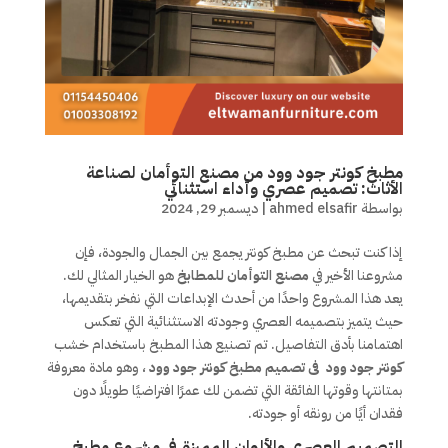
مطبخ كونتر جود وود من مصنع التوأمان لصناعة
الأثاث: تصميم عصري وأداء استثنائي
بواسطة
ahmed elsafir
|
ديسمبر 29, 2024
إذا كنت تبحث عن مطبخ كونتر يجمع بين الجمال والجودة، فإن
مشروعنا الأخير في
مصنع التوأمان للمطابخ
هو الخيار المثالي لك.
يعد هذا المشروع واحدًا من أحدث الإبداعات التي نفخر بتقديمها،
حيث يتميز بتصميمه العصري وجودته الاستثنائية التي تعكس
اهتمامنا بأدق التفاصيل. تم تصنيع هذا المطبخ باستخدام خشب
كونتر جود وود فى تصميم مطبخ كونتر جود وود
، وهو مادة معروفة
بمتانتها وقوتها الفائقة التي تضمن لك عمرًا افتراضيًا طويلًا دون
فقدان أيًا من رونقه أو جودته.
التصميم العصري والألوان المميزة فى مشروع مطبخ