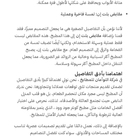
متانة الأبواب ويحافظ على شكلها لأطول فترة ممكنة.
مقابض بلت إن: لمسة فاخرة وعملية
لأننا نؤمن بأن التفاصيل الصغيرة هي ما يجعل التصميم مميزًا، فقد
قمنا بإضافة
مقابض بلت إن
إلى هذا المطبخ. هذه المقابض ليست
فقط عملية وسهلة الاستخدام، ولكنها أيضًا تضيف لمسة من
الفخامة والرقي إلى التصميم العام. مع مقابض بلت إن، يصبح
المطبخ أكثر انسيابية وخالية من الزوائد غير الضرورية، مما يجعل
التنقل داخل المطبخ أكثر سهولة وسلاسة.
اهتمامنا بأدق التفاصيل
في
شركة التوأمان للمطابخ
، نحن نولي اهتمامًا كبيرًا بأدق التفاصيل
لضمان تقديم منتجات تلبي توقعات عملائنا وتتجاوزها. نحن ندرك
أن المطبخ ليس مجرد مكان لتحضير الطعام، بل هو قلب المنزل
النابض حيث تجتمع العائلة والأصدقاء. لذلك، نحرص على اختيار
أفضل الخامات مثل مطبخ كونتر جود وود ، الذي يتميز بمقاومته
العالية للرطوبة والتآكل، مما يجعله الخيار الأمثل للمطابخ.
بالإضافة إلى ذلك، نعمل دائمًا على تقديم تصميمات عصرية تناسب
مختلف المساحات والأذواق. سواء كنت تفضل التصاميم