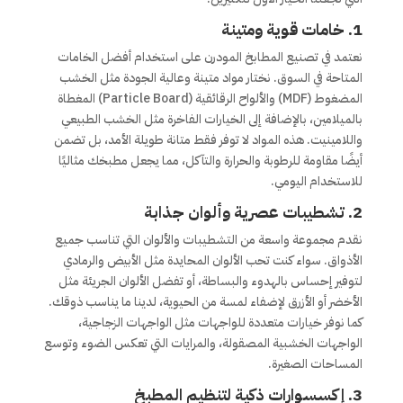
1.
خامات قوية ومتينة
نعتمد في تصنيع المطابخ المودرن على استخدام أفضل الخامات
المتاحة في السوق. نختار مواد متينة وعالية الجودة مثل الخشب
المضغوط (MDF) والألواح الرقائقية (Particle Board) المغطاة
بالميلامين، بالإضافة إلى الخيارات الفاخرة مثل الخشب الطبيعي
واللامينيت. هذه المواد لا توفر فقط متانة طويلة الأمد، بل تضمن
أيضًا مقاومة للرطوبة والحرارة والتآكل، مما يجعل مطبخك مثاليًا
للاستخدام اليومي.
2.
تشطيبات عصرية وألوان جذابة
نقدم مجموعة واسعة من التشطيبات والألوان التي تناسب جميع
الأذواق. سواء كنت تحب الألوان المحايدة مثل الأبيض والرمادي
لتوفير إحساس بالهدوء والبساطة، أو تفضل الألوان الجريئة مثل
الأخضر أو الأزرق لإضفاء لمسة من الحيوية، لدينا ما يناسب ذوقك.
كما نوفر خيارات متعددة للواجهات مثل الواجهات الزجاجية،
الواجهات الخشبية المصقولة، والمرايات التي تعكس الضوء وتوسع
المساحات الصغيرة.
3.
إكسسوارات ذكية لتنظيم المطبخ