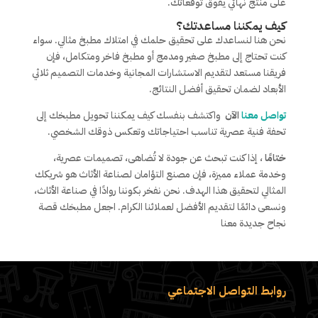
على منتج نهائي يفوق توقعاتك.
كيف يمكننا مساعدتك؟
نحن هنا لنساعدك على تحقيق حلمك في امتلاك مطبخ مثالي. سواء
كنت تحتاج إلى مطبخ صغير ومدمج أو مطبخ فاخر ومتكامل، فإن
فريقنا مستعد لتقديم الاستشارات المجانية وخدمات التصميم ثلاثي
الأبعاد لضمان تحقيق أفضل النتائج.
تواصل معنا
الآن
واكتشف بنفسك كيف يمكننا تحويل مطبخك إلى
تحفة فنية عصرية تناسب احتياجاتك وتعكس ذوقك الشخصي.
ختامًا
، إذا كنت تبحث عن جودة لا تُضاهى، تصميمات عصرية،
وخدمة عملاء مميزة، فإن مصنع التؤامان لصناعة الأثاث هو شريكك
المثالي لتحقيق هذا الهدف. نحن نفخر بكوننا روادًا في صناعة الأثاث،
ونسعى دائمًا لتقديم الأفضل لعملائنا الكرام. اجعل مطبخك قصة
نجاح جديدة معنا
روابط التواصل الاجتماعي