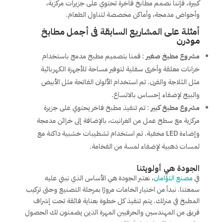
كبيرة، فإننا نصمم مطابخ فاخرة تحتوي على جزيرات مركزية،
وأحواض مدمجة، وأماكن مخصصة لتناول الطعام.
أمثلة على المشاريع السابقة فى أجمل مطابخ
مودرن
مشروع مطبخ صغير
: قمنا بتصميم مطبخ مدمج باستخدام
خزانات معلقة وأخرى سفلية لتوفير مساحة للأجهزة الكهربائية
مثل الثلاجة والفرن. تم استخدام الألوان الفاتحة مثل الأبيض
والبيج لإضفاء إحساس بالاتساع.
مشروع مطبخ كبير
: تم تنفيذ مطبخ فاخر يحتوي على جزيرة
مركزية مع سطح عمل من الغرانيت، بالإضافة إلى خزائن مدمجة
وإضاءة LED مخفية. تم استخدام تشطيبات خشبية داكنة مع
لمسات ذهبية لإضفاء لمسة من الفخامة.
الجودة هي أولويتنا
في
مصنع التؤامان
، نعتبر الجودة هي الأساس الذي نبني عليه
سمعتنا. نبدأ من اختيار الخامات مرورًا بمرحلة التصنيع وحتى تركيب
المطبخ في منزلك. يتم تنفيذ كل خطوة بعناية فائقة تحت إشراف
فريق من المهندسين والحرفيين المهرة الذين يضمنون لك الحصول