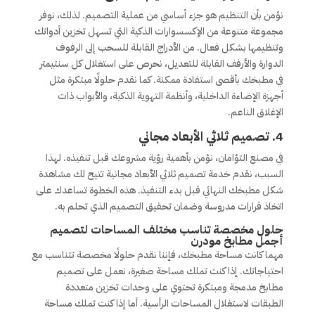
نؤمن بأن التنظيم هو جزء أساسي من عملية التصميم. لذلك، نوفر
مجموعة متنوعة من الإكسسوارات الذكية التي تسهل تخزين أدواتك
وتنظيمها بشكل فعال. من الأدراج القابلة للسحب إلى الرفوف
الدوارة والأرفف القابلة للتعديل، نحرص على استغلال كل سنتيمتر
في مطبخك بأقصى استفادة ممكنة. كما نقدم حلولًا مبتكرة مثل
أجهزة الإضاءة الداخلية، وأنظمة التهوية الذكية، والأبواب ذات
الإغلاق الناعم.
4.
تصميم ثلاثي الأبعاد مجاني
في مصنع التؤامان، نؤمن بأهمية رؤية مشروعك قبل تنفيذه. لهذا
السبب، نقدم خدمة تصميم ثلاثي الأبعاد مجانية تتيح لك مشاهدة
شكل مطبخك النهائي قبل بدء التنفيذ. هذه الخطوة تساعدك على
اتخاذ قرارات مدروسة وضمان تحقيق التصميم الذي تحلم به.
حلول مخصصة تناسب مختلف المساحات لتصميم
أجمل مطابخ مودرن
مهما كانت مساحة مطبخك، فإننا نقدم حلولًا مخصصة تتناسب مع
احتياجاتك. إذا كنت تملك مساحة صغيرة، نعمل على تصميم
مطابخ مدمجة ومبتكرة تحتوي على وحدات تخزين متعددة
الطبقات لاستغلال المساحات الرأسية. أما إذا كنت تملك مساحة