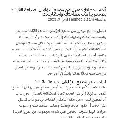
أجمل مطابخ مودرن من مصنع التؤامان لصناعة الأثاث:
تصميم يناسب مساحتك واحتياجاتك
بواسطة
ahmed elsafir
|
أبريل 7, 2025
أجمل مطابخ مودرن من مصنع التؤامان لصناعة الأثاث: تصميم
يناسب مساحتك واحتياجاتك
إذا كنت تبحث عن أجمل مطابخ
مودرن يجمع بين الشياكة، العملية، والجودة، فإن
مصنع التؤامان
لصناعة الأثاث
هو خيارك المثالي. نحن نقدم حلولًا متكاملة لتصميم
وتنفيذ أجمل المطابخ المودرن التي تناسب مختلف المساحات
وتلبي احتياجات العملاء بحرفية عالية. سواء كانت مساحة مطبخك
صغيرة أو كبيرة، نعمل على تقديم تصميمات عصرية ومبتكرة تجعل
من مطبخك مكانًا عمليًا وأنيقًا في آن واحد.
لماذا تختار مصنع التؤامان لصناعة الأثاث؟
عندما يتعلق الأمر بتصميم وتنفيذ أجمل مطابخ مودرن فان المطابخ
المودرن، فإننا نركز على تقديم تجربة استثنائية للعميل. نحن ندرك
أن المطبخ ليس مجرد مكان لتحضير الطعام، بل هو قلب المنزل
الذي يجب أن يكون مريحًا وعمليًا ويعكس شخصيتك وأسلوب
حياتك. لهذا السبب، نحرص على تقديم مجموعة من المزايا الفريدة
التي تجعلنا الخيار الأول للكثيرين: