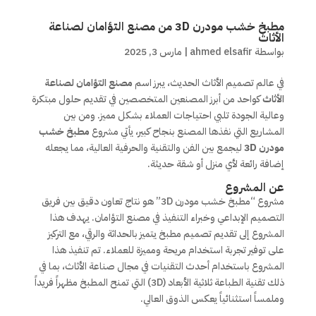
مطبخ خشب مودرن 3D من مصنع التؤامان لصناعة
الأثاث
بواسطة
ahmed elsafir
|
مارس 3, 2025
في عالم تصميم الأثاث الحديث، يبرز اسم
مصنع التؤامان لصناعة
الأثاث
كواحد من أبرز المصنعين المتخصصين في تقديم حلول مبتكرة
وعالية الجودة تلبي احتياجات العملاء بشكل مميز. ومن بين
المشاريع التي نفذها المصنع بنجاح كبير، يأتي مشروع
مطبخ خشب
مودرن 3D
ليجمع بين الفن والتقنية والحرفية العالية، مما يجعله
إضافة رائعة لأي منزل أو شقة حديثة.
عن المشروع
مشروع “مطبخ خشب مودرن 3D” هو نتاج تعاون دقيق بين فريق
التصميم الإبداعي وخبراء التنفيذ في مصنع التؤامان. يهدف هذا
المشروع إلى تقديم تصميم مطبخ يتميز بالحداثة والرقي، مع التركيز
على توفير تجربة استخدام مريحة ومميزة للعملاء. تم تنفيذ هذا
المشروع باستخدام أحدث التقنيات في مجال صناعة الأثاث، بما في
ذلك تقنية الطباعة ثلاثية الأبعاد (3D) التي تمنح المطبخ مظهراً فريداً
وملمساً استثنائياً يعكس الذوق العالي.