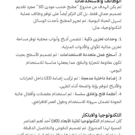
الوظائف والاستخدامات
لم يكن الهدف من مشروع “مطبخ خشب مودرن 3D” مجرد تقديم
تصميم جمالي فقط، بل كان التركيز أيضاً على توفير وظائف عملية
تسهل الحياة اليومية. تم تجهيز المطبخ بأحدث الوسائل
التكنولوجية، مثل:
وحدات تخزين ذكية
: تتضمن أدراج وأبواب مخفية توفر مساحة
تخزين مثالية للأواني والأدوات المنزلية.
أسطح عمل متعددة الاستخدامات
: تم تصميم الأسطح بحيث
تكون مقاومة للحرارة والبقع، مما يجعلها مناسبة للاستخدام
اليومي.
إضاءة داخلية مدمجة
: تم تركيب إضاءة LED داخل الخزانات
والأدراج لتوفير رؤية واضحة أثناء الطهي.
أنظمة فتح وإغلاق سلسة
: تم استخدام مفصلات وأقفال عالية
الجودة لضمان سهولة الاستخدام وطول العمر الافتراضي.
التكنولوجيا والابتكار
كان استخدام
التكنولوجيا ثلاثية الأبعاد (3D)
أحد أهم العناصر
المميزة لهذا المشروع. تم تصميم النقوش والتفاصيل الدقيقة
باستخدام برامج متقدمة ثم تنفيذها بدقة متناهية باستخدام آلات