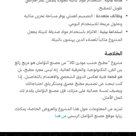
متانة عالية
: استخدام مواد عالية الجودة يضمن عمر افتراضي
طويل للمطبخ.
وظائف متعددة
: التصميم العملي يوفر مساحة تخزين مثالية
وحلول مريحة للاستخدام اليومي.
استدامة بيئية
: الالتزام باستخدام مواد صديقة للبيئة يجعل
المشروع مثالياً للعملاء الذين يهتمون بالبيئة.
الخلاصة
مشروع “مطبخ خشب مودرن 3D” من مصنع التؤامان هو مزيج رائع
بين الفن، التكنولوجيا، والحرفية العالية. إنه ليس مجرد مطبخ، بل
هو قطعة فنية تعكس الذوق الشخصي والاهتمام بالتفاصيل. إذا
كنت تبحث عن تصميم مطبخ عصري ومبتكر يلبي احتياجاتك
ويضيف لمسة جمالية على منزلك، فإن مصنع التؤامان يقدم لك
الحل الأمثل.
لمزيد من المعلومات حول هذا المشروع والعروض الخاصة، يمكنك
زيارة موقع مصنع التؤامان الرسمي
من هنا