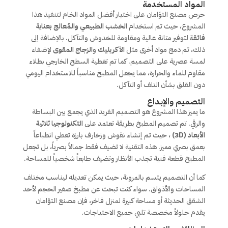
المواد المستخدمة
حرص مصنع التؤامان على اختيار أفضل المواد الخام لتنفيذ هذا
المشروع، حيث تم استخدام
الخشب الطبيعي والمُعالج بعناية
فائقة
لتوفير متانة عالية ومقاومة للخدوش والتآكل. بالإضافة إلى
ذلك، تم دمج مواد أخرى مثل
الأكريليك
و
الزجاج المقوى
لإضفاء
لمسة عصرية على التصميم. كما تم تغطية السطح الخارجي بطلاء
مقاوم للماء والحرارة، مما يجعل المطبخ مناسباً للاستخدام اليومي
دون القلق بشأن التلف أو التآكل.
التصميم والإبداع
ما يميز هذا المشروع هو التصميم الفريد الذي يجمع بين البساطة
والرقي. تم تصميم المطبخ بطريقة تعتمد على
التكنولوجيا ثلاثية
الأبعاد (3D)
، حيث تم إنشاء نقوش وزخارف بارزة تعطي انطباعاً
بعمق بصري مميز. هذه التقنية لا تضيف فقط جمالاً بصرياً، بل تجعل
المطبخ قطعة فنية تجذب الأنظار وتضيف طابعاً شخصياً للمساحة.
كما أن التصميم يتسم بالمرونة، حيث يمكن تعديله ليناسب مختلف
المساحات والأذواق. سواء كنت تبحث عن مطبخ صغير الحجم لأحد
الشقق الحديثة أو مساحة كبيرة لمنزل فاخر، فإن مصنع التؤامان
يقدم حلولاً مخصصة تلبي جميع الاحتياجات.