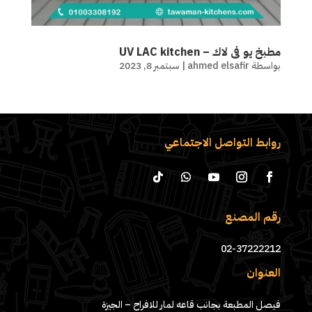
مطبخ يو فى لاك – UV LAC kitchen
بواسطة
ahmed elsafir
|
سبتمبر 8, 2023
روابط التواصل الاجتماعي
رقم المصنع
02-37222212
العنوان
فيصل المطبعة بجانب قاعه لمار للافراح – الجيزة