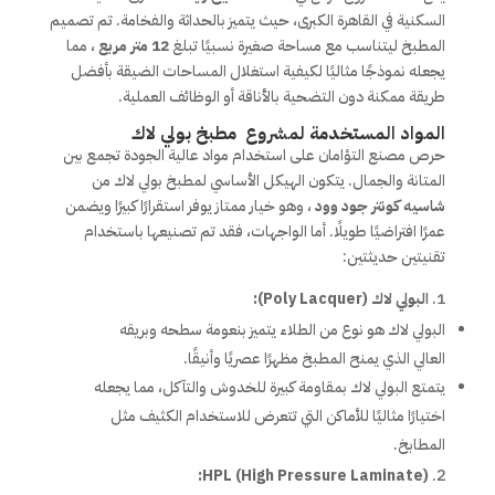
السكنية في القاهرة الكبرى، حيث يتميز بالحداثة والفخامة. تم تصميم
المطبخ ليتناسب مع مساحة صغيرة نسبيًا تبلغ
12 متر مربع
، مما
يجعله نموذجًا مثاليًا لكيفية استغلال المساحات الضيقة بأفضل
طريقة ممكنة دون التضحية بالأناقة أو الوظائف العملية.
المواد المستخدمة لمشروع مطبخ بولي لاك
حرص مصنع التؤامان على استخدام مواد عالية الجودة تجمع بين
المتانة والجمال. يتكون الهيكل الأساسي لمطبخ بولي لاك من
شاسيه كونتر جود وود
، وهو خيار ممتاز يوفر استقرارًا كبيرًا ويضمن
عمرًا افتراضيًا طويلًا. أما الواجهات، فقد تم تصنيعها باستخدام
تقنيتين حديثتين:
البولي لاك (Poly Lacquer):
البولي لاك هو نوع من الطلاء يتميز بنعومة سطحه وبريقه
العالي الذي يمنح المطبخ مظهرًا عصريًا وأنيقًا.
يتمتع البولي لاك بمقاومة كبيرة للخدوش والتآكل، مما يجعله
اختيارًا مثاليًا للأماكن التي تتعرض للاستخدام الكثيف مثل
المطابخ.
HPL (High Pressure Laminate):