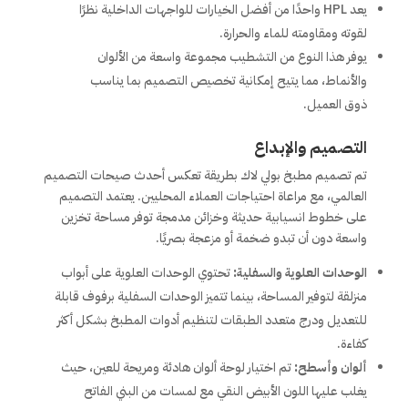
يعد HPL واحدًا من أفضل الخيارات للواجهات الداخلية نظرًا
لقوته ومقاومته للماء والحرارة.
يوفر هذا النوع من التشطيب مجموعة واسعة من الألوان
والأنماط، مما يتيح إمكانية تخصيص التصميم بما يناسب
ذوق العميل.
التصميم والإبداع
تم تصميم مطبخ بولي لاك بطريقة تعكس أحدث صيحات التصميم
العالمي، مع مراعاة احتياجات العملاء المحليين. يعتمد التصميم
على خطوط انسيابية حديثة وخزائن مدمجة توفر مساحة تخزين
واسعة دون أن تبدو ضخمة أو مزعجة بصريًا.
الوحدات العلوية والسفلية:
تحتوي الوحدات العلوية على أبواب
منزلقة لتوفير المساحة، بينما تتميز الوحدات السفلية برفوف قابلة
للتعديل ودرج متعدد الطبقات لتنظيم أدوات المطبخ بشكل أكثر
كفاءة.
ألوان وأسطح:
تم اختيار لوحة ألوان هادئة ومريحة للعين، حيث
يغلب عليها اللون الأبيض النقي مع لمسات من البني الفاتح