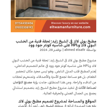
مطبخ بولي لاك فى الشيخ زايد: تحفة فنية من الخشب
البولي لاك وHPL على شاسيه كونتر جود وود
بواسطة
ahmed elsafir
|
نوفمبر 28, 2024
مشروع مطبخ بولي لاك فى الشيخ زايد: تحفة فنية من الخشب البولي
لاك وHPL على شاسيه كونتر جود وود في عالم التصميم الداخلي،
يُعتبر المطبخ قلب المنزل النابض. وهو ليس مجرد مكان لتحضير
الطعام، بل هو مساحة تجمع الأسرة والأصدقاء، وتمنحهم لحظات
من الدفء والراحة. ومن هذا المنطلق، جاءت رؤية
مصنع التؤامان
لصناعة الأثاث
في تنفيذ مشروع مطبخ الشيخ زايد بتصميم استثنائي
يجمع بين الجمال العملي والحرفية العالية.
الموقع والمساحة لمشروع تصميم مطبخ بولي لاك
يقع هذا المشروع الرائع في منطقة
الشيخ زايد
، أحد أرقى الأحياء