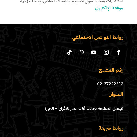
استشارات مجانية حول تصميم مطبخك الخاص، يمكنك زيارة
موقعنا الإلكتروني
روابط التواصل الاجتماعي
رقم المصنع
02-37222212
العنوان
فيصل المطبعة بجانب قاعه لمار للافراح – الجيزة
روابط سريعة