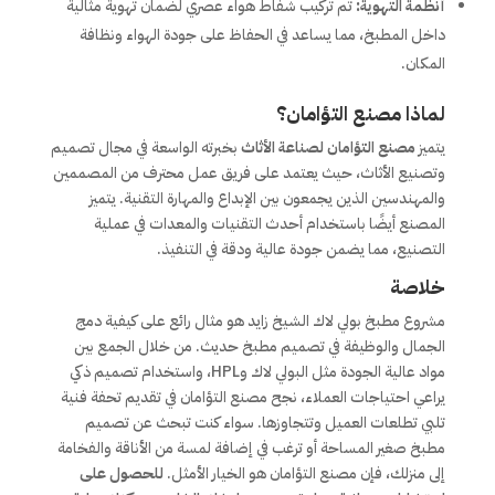
أنظمة التهوية:
تم تركيب شفاط هواء عصري لضمان تهوية مثالية
داخل المطبخ، مما يساعد في الحفاظ على جودة الهواء ونظافة
المكان.
لماذا مصنع التؤامان؟
يتميز
مصنع التؤامان لصناعة الأثاث
بخبرته الواسعة في مجال تصميم
وتصنيع الأثاث، حيث يعتمد على فريق عمل محترف من المصممين
والمهندسين الذين يجمعون بين الإبداع والمهارة التقنية. يتميز
المصنع أيضًا باستخدام أحدث التقنيات والمعدات في عملية
التصنيع، مما يضمن جودة عالية ودقة في التنفيذ.
خلاصة
مشروع مطبخ بولي لاك الشيخ زايد هو مثال رائع على كيفية دمج
الجمال والوظيفة في تصميم مطبخ حديث. من خلال الجمع بين
مواد عالية الجودة مثل البولي لاك وHPL، واستخدام تصميم ذكي
يراعي احتياجات العملاء، نجح مصنع التؤامان في تقديم تحفة فنية
تلبي تطلعات العميل وتتجاوزها. سواء كنت تبحث عن تصميم
مطبخ صغير المساحة أو ترغب في إضافة لمسة من الأناقة والفخامة
إلى منزلك، فإن مصنع التؤامان هو الخيار الأمثل.
للحصول على