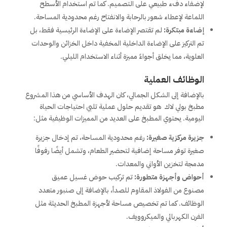
لإضفاء دفء طبيعي على التصميم. كما تم استخدام الأسطح
اللماعة لإعطاء شعور بالرحابة والانفتاح رغم محدودية المساحة.
إضاءة مبتكرة:
لم تقتصر الإضاءة على الإضاءة الرئيسية فقط، بل
تم التركيز على الإضاءة الداخلية المخفية داخل الخزائن والوحدات
العلوية، مما يخلق أجواءً مميزة أثناء الاستخدام الليلي.
الوظائف العملية
بالإضافة إلى الشكل الجمالي، كان الهدف الأساسي من هذا المشروع
مطبخ بولي لاك هو تقديم حلول عملية تلبي احتياجات الحياة
اليومية. يحتوي المطبخ على العديد من المميزات الوظيفية مثل:
جزيرة مركزية صغيرة:
رغم محدودية المساحة، تم إدخال جزيرة
صغيرة توفر مساحة إضافية لتحضير الطعام، وتشمل أيضًا رفوفًا
مدمجة لتخزين الأواني والمعدات.
أحواض وأجهزة متطورة:
تم تركيب حوض غسيل عميق
مصنوع من الفولاذ المقاوم للصدأ، بالإضافة إلى صنبور متعدد
الوظائف. كما تم تخصيص مساحة لأجهزة المطبخ الحديثة مثل
الفرن الكهربائي والميكروويف.