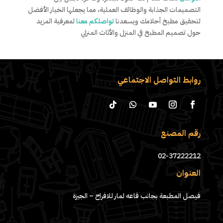
التصميمات الجذابة والوظائف العملية، مما يجعلها الخيار الأفضل
لتحقيق مطبخ أحلامك ويسعدنا
تواصلكم معنا
لمعرفية المزيد
حول تصميم المطبخ في المنزل والأثاث المنزلي
روابط التواصل الاجتماعي
رقم المصنع
02-37222212
العنوان
فيصل المطبعة بجانب قاعه لمار للافراح – الجيزة