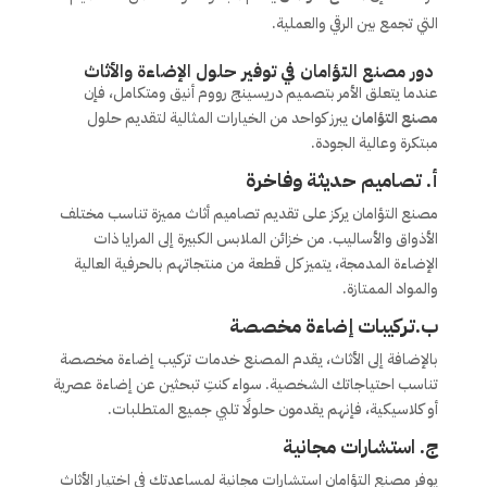
التي تجمع بين الرقي والعملية.
دور مصنع التؤامان في توفير حلول الإضاءة والأثاث
عندما يتعلق الأمر بتصميم دريسينج رووم أنيق ومتكامل، فإن
مصنع التؤامان
يبرز كواحد من الخيارات المثالية لتقديم حلول
مبتكرة وعالية الجودة.
أ. تصاميم حديثة وفاخرة
مصنع التؤامان يركز على تقديم تصاميم أثاث مميزة تناسب مختلف
الأذواق والأساليب. من خزائن الملابس الكبيرة إلى المرايا ذات
الإضاءة المدمجة، يتميز كل قطعة من منتجاتهم بالحرفية العالية
والمواد الممتازة.
ب.تركيبات إضاءة مخصصة
بالإضافة إلى الأثاث، يقدم المصنع خدمات تركيب إضاءة مخصصة
تناسب احتياجاتك الشخصية. سواء كنتِ تبحثين عن إضاءة عصرية
أو كلاسيكية، فإنهم يقدمون حلولًا تلبي جميع المتطلبات.
ج. استشارات مجانية
يوفر مصنع التؤامان استشارات مجانية لمساعدتك في اختيار الأثاث