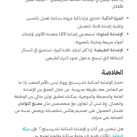
الأفكار:
المرايا الذكية:
اختاري مرايا ذكية مزودة بشاشة تعمل باللمس
وتقنية إضاءة قابلة للتعديل.
الإضاءة الملونة:
استخدمي إضاءة LED متعددة الألوان لإضفاء
أجواء مبهجة ومليئة بالحيوية.
الإضاءة الطبيعية:
إذا كان لديكِ نافذة كبيرة، استثمري في الستائر
الشفافة التي تسمح بدخول ضوء النهار الطبيعي.
الخلاصة
اختيار الإضاءة المثالية للدريسينج رووم ليس بالأمر الصعب إذا ما
تم التعامل معه بطريقة مدروسة. من خلال الجمع بين الإضاءة
العامة والمحيطة والموجهة، يمكنك تحقيق توازن مثالي بين الوظيفة
والجمال. ولا تنسَ أن تتعاون مع متخصصين مثل
مصنع التؤامان
لضمان الحصول على تصميم يعكس شخصيتك ويضفي لمسة من
الفخامة على منزلك.
هل تبحثين عن أثاث و الإضاءة المثالية للدريسينج ؟ فإن
شركة
التوأمان
للأثاث تقدم لك حلولًا مبتكرة وفاخرة تجمع بين