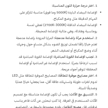
اختر درجة حرارة اللون المناسبة:
الإضاءة البيضاء الباردة (5000K وما فوق) مناسبة للتركيز على
المهام الدقيقة مثل وضع المكياج.
الإضاءة البيضاء الدافئة (2700K-3000K) تعطي لمسة
رومانسية وهادئة، وهي مثالية للإضاءة المحيطة.
استخدم مرآة بإضاءة مدمجة:
المرايا المزودة بإضاءة مدمجة
تعتبر خيارًا رائعًا لضمان توزيع الضوء بشكل متساوٍ حول وجهك
أثناء وضع المكياج أو تصفيف الشعر.
تجنب الإضاءة القوية المباشرة:
الإضاءة القوية المباشرة قد
تسبب انزعاجًا بصريًا. استخدم الإضاءة غير المباشرة أو الإضاءة
المخففة لتوفير أجواء مريحة.
اختر مصابيح موفرة للطاقة:
المصابيح الموفرة للطاقة مثل LED
تدوم لفترات طويلة وتستهلك طاقة أقل، مما يجعلها خيارًا عمليًا
وصديقًا للبيئة.
التنسيق مع الأثاث:
يجب أن تكون الإضاءة متناسقة مع تصميم
الأثاث المستخدم في الغرفة. إذا كنتِ تبحثين عن أثاث فاخر يناسب
غرفتك، فإن
مصنع التؤامان
يقدم مجموعة واسعة من التصاميم