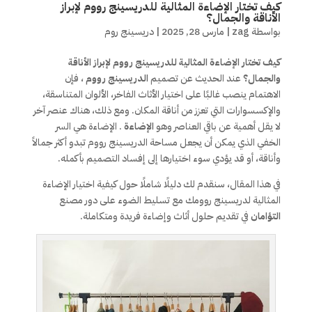
كيف تختار الإضاءة المثالية للدريسينج رووم لإبراز
الأناقة والجمال؟
بواسطة
zag
|
مارس 28, 2025
|
دريسينج روم
كيف تختار الإضاءة المثالية للدريسينج رووم لإبراز الأناقة
والجمال؟
عند الحديث عن تصميم
الدريسينج رووم
، فإن
الاهتمام ينصب غالبًا على اختيار الأثاث الفاخر، الألوان المتناسقة،
والإكسسوارات التي تعزز من أناقة المكان. ومع ذلك، هناك عنصر آخر
لا يقل أهمية عن باقي العناصر وهو
الإضاءة
. الإضاءة هي السر
الخفي الذي يمكن أن يجعل مساحة الدريسينج رووم تبدو أكثر جمالاً
وأناقة، أو قد يؤدي سوء اختيارها إلى إفساد التصميم بأكمله.
في هذا المقال، سنقدم لك دليلًا شاملًا حول كيفية اختيار الإضاءة
المثالية لدريسينج روومك مع تسليط الضوء على دور مصنع
التؤامان
في تقديم حلول أثاث وإضاءة فريدة ومتكاملة.