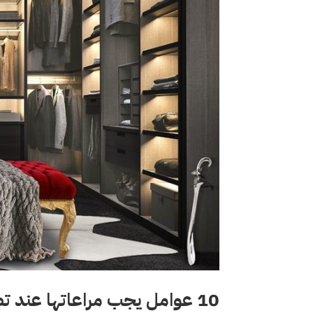
10 عوامل يجب مراعاتها عند تصميم دريسينج رووم احترافي