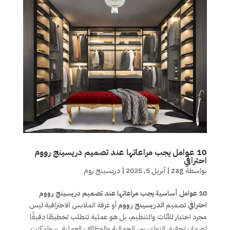
10 عوامل يجب مراعاتها عند تصميم دريسينج رووم
احترافي
بواسطة
zag
|
أبريل 5, 2025
|
دريسينج روم
10 عوامل أساسية يجب مراعاتها عند تصميم دريسينج رووم
احترافي
تصميم
الدريسينج رووم
أو غرفة الملابس الاحترافية ليس
مجرد اختيار للأثاث والتنظيم، بل هو عملية تتطلب تخطيطًا دقيقًا
لضمان تحقيق التوازن بين الجمالية والوظائف العملية. سواء كنت