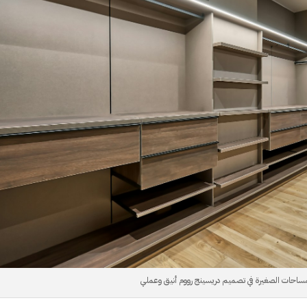
مساحات الصغيرة في تصميم دريسينج رووم أنيق وعملي