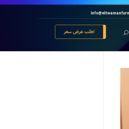
info@eltwamanfurn
اطلب عرض سعر