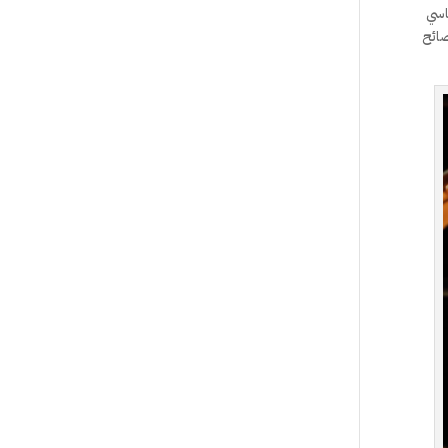
اسي
صائح