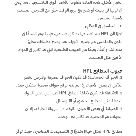
الخيار الأمثل. هذه المادة مقاومة للأشعة فوق البنفسجية، مما يعني
أن لونها لن يبهت أو يتغير مع مرور الوقت حتى مع التعرض المستمر
لأشعة الشمس.
التناسق في المظهر
نظرًا لأن HPL يتم تصنيعها بشكل صناعي، فإنها توفر تناسقًا في
اللون والملمس عبر جميع الأجزاء. هذا يمنح مطبخك مظهرًا
متجانسًا وأنيقًا، بعيدًا عن العيوب الطبيعية التي قد تظهر في المواد
الأخرى مثل الخشب.
عيوب المطابخ HPL
الحواف الحساسة:
قد تكون الحواف ضعيفة وتعرض لخطر
التآكل في بعض الأحيان إذا لم يتم توفير حواف محمية بشكل جيد.
التكلفة:
قد تكون تكلفة مطابخ HPL أعلى من بعض المواد
البديلة مثل المطبخ الخشبي أو الألوميتال.
الصيانة في بعض الأحيان:
بالرغم من سهولة تنظيفه، إلا أن
الحواف غير المحمية قد تظهر مع الوقت.
مطابخ HPL
تمثل خيارًا متميزًا في التصميمات المعاصرة، حيث توفر