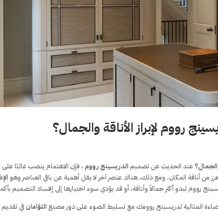
سينج رووم لإبراز الأناقة والجمال؟
 والجمال؟
عند الحديث عن تصميم
الدريسينج رووم
، فإن الاهتمام ينصب غالبًا على
 تعزز من أناقة المكان. ومع ذلك، هناك عنصر آخر لا يقل أهمية عن باقي العناصر وهو
الإ
ج رووم تبدو أكثر جمالاً وأناقة، أو قد يؤدي سوء اختيارها إلى إفساد التصميم بأكمل
 الإضاءة المثالية لدريسينج روومك مع تسليط الضوء على دور مصنع
التؤامان
في تقديم