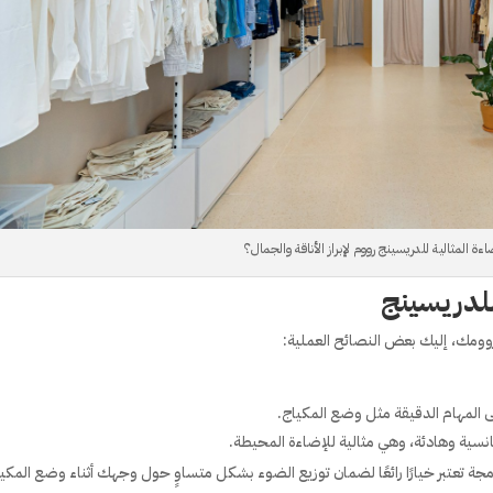
اءة المثالية للدريسينج رووم لإبراز الأناقة والجمال؟
 للدريسينج
وومك، إليك بعض النصائح العملية:
دمجة تعتبر خيارًا رائعًا لضمان توزيع الضوء بشكل متساوٍ حول وجهك أثناء وضع المكيا