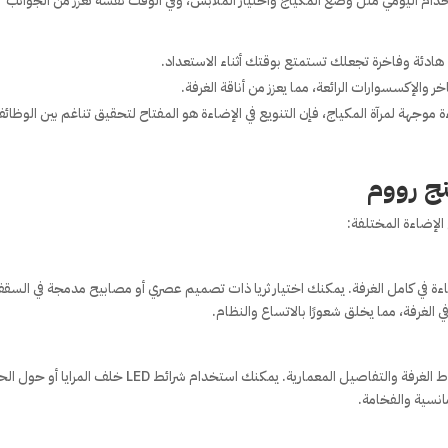
خدام اليومي مثل وضع المكياج واختيار الملابس، وفي الوقت نفسه تعزز من الجوانب
ادئة وفاخرة تجعلك تستمتع بوقتك أثناء الاستعداد.
 والإكسسوارات الرائعة، مما يعزز من أناقة الغرفة.
ة موجهة لمرآة المكياج، فإن التنويع في الإضاءة هو المفتاح لتحقيق تناغم بين الوظائ
نج رووم
لإضاءة المختلفة:
ضاءة في كامل الغرفة. يمكنك اختيار ثريا ذات تصميم عصري أو مصابيح مدمجة في السق
الغرفة، مما يخلق شعورًا بالاتساع والنظام.
الإضاءة المحيطة تضيف طابعًا جماليًا وتستخدم لإبراز خطوط الغرفة والتفاصيل المعمارية. يمكنك استخدام شرائط LED خل
انسية والفخامة.