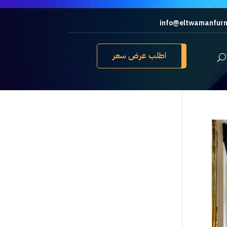
info@eltwamanfurn
اطلب عرض سعر