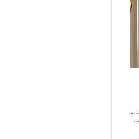
ضاءة
ه.