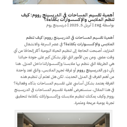
أهمية تقسيم المساحات في الدريسينج رووم: كيف
تنظم الملابس والإكسسوارات بكفاءة؟
بواسطة
zag
|
أبريل 5, 2025
|
دريسينج روم
أهمية تقسيم المساحات في الدريسينج رووم: كيف تنظم
الملابس والإكسسوارات بكفاءة؟
في عصر السرعة والانشغال
المتزايد، أصبحت الحاجة إلى تنظيم الحياة اليومية أكثر إلحاحًا من أي
وقت مضى. ومن بين الأمور التي تؤثر بشكل كبير على جودة حياتنا
هي الطريقة التي ننظم بها ملابسنا وإكسسواراتنا داخل المنزل. هنا
يأتي دور
الدريسينج رووم
أو غرفة تجهيز الملابس، والتي تعد واحدة
من أهم الغرف في المنزل الحديث. لكن هل تعلم أن تنظيم هذه
الغرفة يعتمد بشكل أساسي على تقسيم المساحات بذكاء وفعالية؟
في هذا المقال، سنستعرض أهمية تقسيم المساحات في الدريسينج
رووم وكيف يمكنك تنظيم ملابسك وإكسسواراتك بكفاءة لتحقيق
تجربة يومية مريحة ومثمرة.