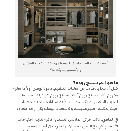
أهمية تقسيم المساحات في الدريسينج رووم: كيف تنظم الملابس
والإكسسوارات بكفاءة؟
ما هو الدريسينج رووم؟
قبل أن نبدأ بالحديث عن تقنيات التنظيم، دعونا نوضح أولاً ما يعنيه
مفهوم “الدريسينج رووم”. الدريسينج رووم هو غرفة مخصصة
لتخزين الملابس والإكسسوارات، وتُعد بمثابة مساحة شخصية
حيث يمكنك اختيار ملابسك والاستعداد ليومك بكل راحة وهدوء.
في الماضي، كانت خزائن الملابس التقليدية كافية لتلبية احتياجات
الأسرة، ولكن مع التطور الحضاري والتغيرات في أنماط الحياة،