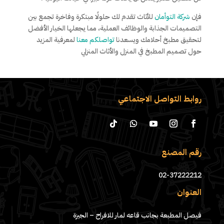
فإن
شركة التوأمان
للأثاث تقدم لك حلولًا مبتكرة وفاخرة تجمع بين
التصميمات الجذابة والوظائف العملية، مما يجعلها الخيار الأفضل
لتحقيق مطبخ أحلامك ويسعدنا
تواصلكم معنا
لمعرفية المزيد
حول تصميم المطبخ في المنزل والأثاث المنزلي
روابط التواصل الاجتماعي
رقم المصنع
02-37222212
العنوان
فيصل المطبعة بجانب قاعه لمار للافراح – الجيزة