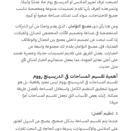
أصبحت غرف تجهيز الملابس أو الدريسنج روم حلًا عمليًا وأنيقًا.
وتتميز هذه الغرف بأنها تقدم تصميمات متنوعة ومخصصة تناسب
جميع الاحتياجات، سواء كنت تمتلك مساحة صغيرة أو كبيرة.
ومن هنا يأتي دور
مصنع التؤامان
، الذي يعتبر واحدًا من أبرز الشركات
المتخصصة في صناعة وتصميم الأثاث المخصص للمنازل والفيلات.
إذا كنت تبحث عن تصميم داخلي يجمع بين الجمال والوظائف
العملية، فإن مصنع التؤامان يقدم لك مجموعة واسعة من
الخيارات. يعمل الفريق على تقديم تصميمات حديثة وعصرية تعتمد
على أعلى معايير الجودة، مما يجعل منتجاتهم الخيار المثالي لأي
منزل حديث.
أهمية تقسيم المساحات في الدريسينج رووم
تقسيم المساحات في الدريسينج رووم ليس مجرد رفاهية، بل هو
ضرورة لتحقيق التنظيم الكامل واستغلال المساحة بأفضل طريقة
ممكنة. إليك بعض الأسباب التي تجعل تقسيم المساحات أمرًا
مهمًا:
تنظيم أفضل:
عندما يتم تقسيم المساحة بشكل صحيح، يصبح من السهل العثور
على الملابس والإكسسوارات بسرعة دون الحاجة إلى البحث لفترات