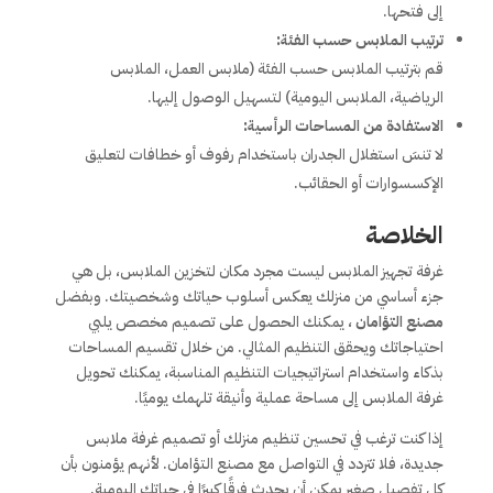
إلى فتحها.
ترتيب الملابس حسب الفئة:
قم بترتيب الملابس حسب الفئة (ملابس العمل، الملابس
الرياضية، الملابس اليومية) لتسهيل الوصول إليها.
الاستفادة من المساحات الرأسية:
لا تنسَ استغلال الجدران باستخدام رفوف أو خطافات لتعليق
الإكسسوارات أو الحقائب.
الخلاصة
غرفة تجهيز الملابس ليست مجرد مكان لتخزين الملابس، بل هي
جزء أساسي من منزلك يعكس أسلوب حياتك وشخصيتك. وبفضل
مصنع التؤامان
، يمكنك الحصول على تصميم مخصص يلبي
احتياجاتك ويحقق التنظيم المثالي. من خلال تقسيم المساحات
بذكاء واستخدام استراتيجيات التنظيم المناسبة، يمكنك تحويل
غرفة الملابس إلى مساحة عملية وأنيقة تلهمك يوميًا.
إذا كنت ترغب في تحسين تنظيم منزلك أو تصميم غرفة ملابس
جديدة، فلا تتردد في التواصل مع مصنع التؤامان. لأنهم يؤمنون بأن
كل تفصيل صغير يمكن أن يحدث فرقًا كبيرًا في حياتك اليومية.