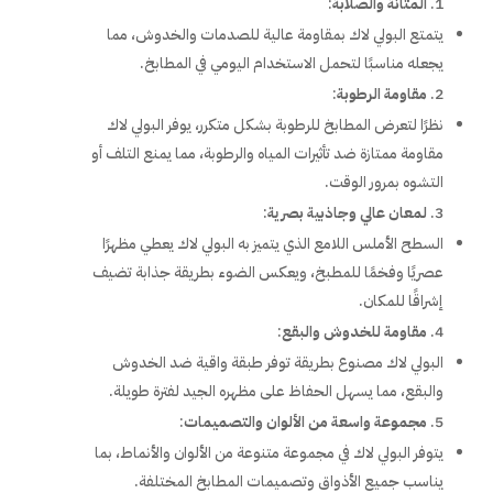
المتانة والصلابة
:
يتمتع البولي لاك بمقاومة عالية للصدمات والخدوش، مما
يجعله مناسبًا لتحمل الاستخدام اليومي في المطابخ.
مقاومة الرطوبة
:
نظرًا لتعرض المطابخ للرطوبة بشكل متكرر، يوفر البولي لاك
مقاومة ممتازة ضد تأثيرات المياه والرطوبة، مما يمنع التلف أو
التشوه بمرور الوقت.
لمعان عالي وجاذبية بصرية
:
السطح الأملس اللامع الذي يتميز به البولي لاك يعطي مظهرًا
عصريًا وفخمًا للمطبخ، ويعكس الضوء بطريقة جذابة تضيف
إشراقًا للمكان.
مقاومة للخدوش والبقع
:
البولي لاك مصنوع بطريقة توفر طبقة واقية ضد الخدوش
والبقع، مما يسهل الحفاظ على مظهره الجيد لفترة طويلة.
مجموعة واسعة من الألوان والتصميمات
:
يتوفر البولي لاك في مجموعة متنوعة من الألوان والأنماط، بما
يناسب جميع الأذواق وتصميمات المطابخ المختلفة.