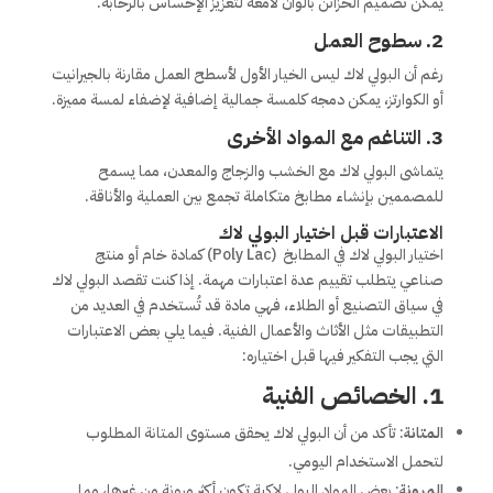
يمكن تصميم الخزائن بألوان لامعة لتعزيز الإحساس بالرحابة.
2.
سطوح العمل
رغم أن البولي لاك ليس الخيار الأول لأسطح العمل مقارنة بالجيرانيت
أو الكوارتز، يمكن دمجه كلمسة جمالية إضافية لإضفاء لمسة مميزة.
3.
التناغم مع المواد الأخرى
يتماشى البولي لاك مع الخشب والزجاج والمعدن، مما يسمح
للمصممين بإنشاء مطابخ متكاملة تجمع بين العملية والأناقة.
الاعتبارات قبل اختيار البولي لاك
اختيار البولي لاك في المطابخ (Poly Lac) كمادة خام أو منتج
صناعي يتطلب تقييم عدة اعتبارات مهمة. إذا كنت تقصد البولي لاك
في سياق التصنيع أو الطلاء، فهي مادة قد تُستخدم في العديد من
التطبيقات مثل الأثاث والأعمال الفنية. فيما يلي بعض الاعتبارات
التي يجب التفكير فيها قبل اختياره:
1.
الخصائص الفنية
المتانة
: تأكد من أن البولي لاك يحقق مستوى المتانة المطلوب
لتحمل الاستخدام اليومي.
المرونة
: بعض المواد البولي لاكية تكون أكثر مرونة من غيرها، مما