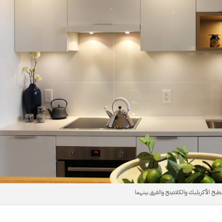
طبخ الأكريليك والكلادينج والفرق بينهما