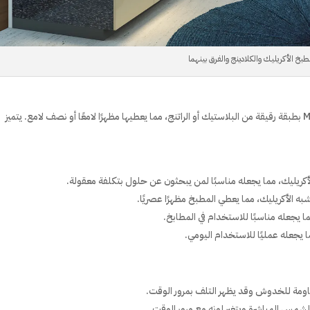
طبخ الأكريليك والكلادينج والفرق بينهما
الكلادينج هو تقنية تستخدم لتغليف الألواح الخشبية أو MDF بطبقة رقيقة من البلاستيك أو الراتنج، مما يعطيها مظهرًا لامعًا أو نصف لامع. يتميز
 بالأكريليك، مما يجعله مناسبًا لمن يبحثون عن حلول بتكلفة معقولة.
شبه الأكريليك، مما يعطي المطبخ مظهرًا عصريًا.
ا يجعله مناسبًا للاستخدام في المطابخ.
جعله عمليًا للاستخدام اليومي.
مقاومة للخدوش وقد يظهر التلف بمرور الوقت.
 الشمس المباشرة ويتغير لونه مع مرور الوقت.