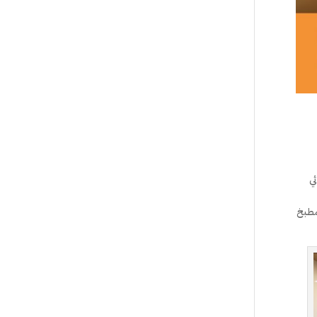
ئي
مطبخ