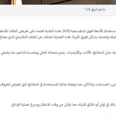
ما هو اليوفي لاك؟
اليوفي لاك هو نوع من الطلاء أو الورنيش الذي يتم تجفيفه باستخدام الأشعة فوق البنفسجية (UV). هذه التقنية تعتمد على تعريض الطلاء للأش
فه وتصلبه بشكل فوري تقريبًا. هذه العملية تختلف عن الطلاء التقليدي الذي يحتاج 
ثل المطابخ، الأثاث، والأرضيات. يتميز بلمعانه العالي وملمسه الناعم، مما يضفي
لخدوش، الصدمات، والتآكل، مما يجعله مثاليًا للاستخدام في المطابخ التي تتعرض لظروف
 في ثوانٍ أو دقائق قليلة، مما يقلل من وقت الانتظار ويسرع عملية الإنتاج.