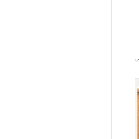
وللأشخاص