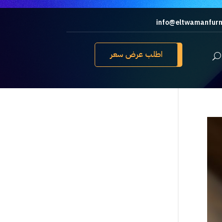
info@eltwamanfurn
اطلب عرض سعر