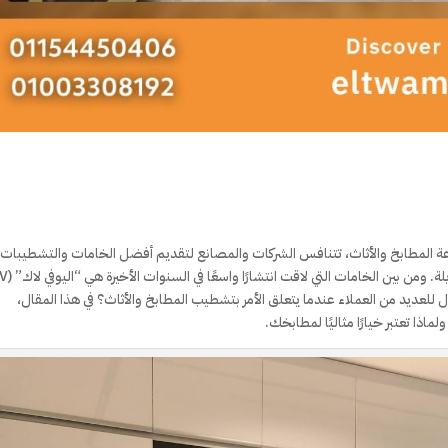
عة المطابخ والأثاث، تتنافس الشركات والمصانع لتقديم أفضل الخامات والتشطيبات ا
تضمن للمستهلكين منتجات عالية الجودة تدوم لفترات طويلة.
ر الأول للعديد من العملاء عندما يتعلق الأمر بتشطيب المطابخ والأثاث؟ في هذا المقال،
اذا تعتبر خيارًا مثاليًا لمطابخك.