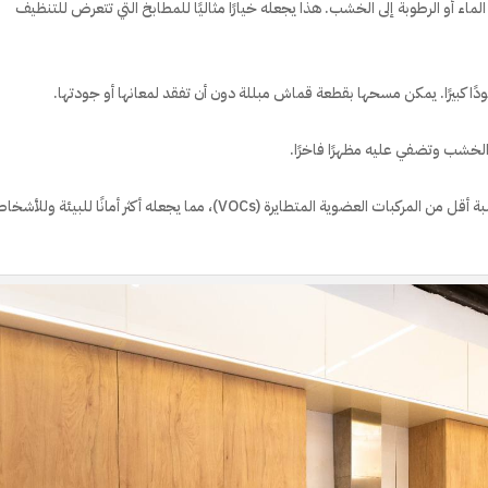
اء أو الرطوبة إلى الخشب. هذا يجعله خيارًا مثاليًا للمطابخ التي تتعرض للتنظيف
ًا كبيرًا. يمكن مسحها بقطعة قماش مبللة دون أن تفقد لمعانها أو جودتها.
الخشب وتضفي عليه مظهرًا فاخرًا.
مقارنة ببعض أنواع الطلاء الأخرى، يحتوي اليوفى لاك على نسبة أقل من المركبات العضوية المتطايرة (VOCs)، مما يجعله أكثر أمانًا للبيئة 