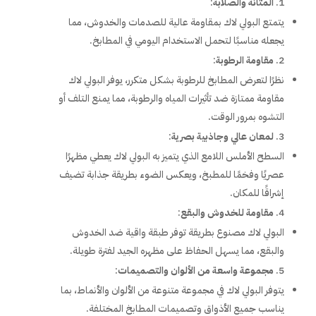
المتانة والصلابة
:
يتمتع البولي لاك بمقاومة عالية للصدمات والخدوش، مما
يجعله مناسبًا لتحمل الاستخدام اليومي في المطابخ.
مقاومة الرطوبة
:
نظرًا لتعرض المطابخ للرطوبة بشكل متكرر، يوفر البولي لاك
مقاومة ممتازة ضد تأثيرات المياه والرطوبة، مما يمنع التلف أو
التشوه بمرور الوقت.
لمعان عالي وجاذبية بصرية
:
السطح الأملس اللامع الذي يتميز به البولي لاك يعطي مظهرًا
عصريًا وفخمًا للمطبخ، ويعكس الضوء بطريقة جذابة تضيف
إشراقًا للمكان.
مقاومة للخدوش والبقع
:
البولي لاك مصنوع بطريقة توفر طبقة واقية ضد الخدوش
والبقع، مما يسهل الحفاظ على مظهره الجيد لفترة طويلة.
مجموعة واسعة من الألوان والتصميمات
:
يتوفر البولي لاك في مجموعة متنوعة من الألوان والأنماط، بما
يناسب جميع الأذواق وتصميمات المطابخ المختلفة.