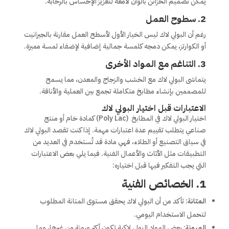
يمكن تصميم الخزائن بألوان لامعة لتعزيز الإحساس بالرحابة.
2.
سطوح العمل
رغم أن البولي لاك ليس الخيار الأول لأسطح العمل مقارنة بالجيرانيت
أو الكوارتز، يمكن دمجه كلمسة جمالية إضافية لإضفاء لمسة مميزة.
3.
التناغم مع المواد الأخرى
يتماشى البولي لاك مع الخشب والزجاج والمعدن، مما يسمح
للمصممين بإنشاء مطابخ متكاملة تجمع بين العملية والأناقة.
الاعتبارات قبل اختيار البولي لاك
اختيار البولي لاك في المطابخ (Poly Lac) كمادة خام أو منتج
صناعي يتطلب تقييم عدة اعتبارات مهمة. إذا كنت تقصد البولي لاك
في سياق التصنيع أو الطلاء، فهي مادة قد تُستخدم في العديد من
التطبيقات مثل الأثاث والأعمال الفنية. فيما يلي بعض الاعتبارات
التي يجب التفكير فيها قبل اختياره:
1.
الخصائص الفنية
المتانة
: تأكد من أن البولي لاك يحقق مستوى المتانة المطلوب
لتحمل الاستخدام اليومي.
المرونة
: بعض المواد البولي لاكية تكون أكثر مرونة من غيرها، مما