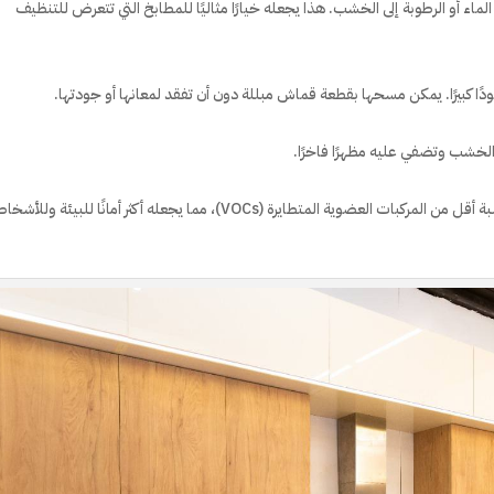
اء أو الرطوبة إلى الخشب. هذا يجعله خيارًا مثاليًا للمطابخ التي تتعرض للتنظيف
ًا كبيرًا. يمكن مسحها بقطعة قماش مبللة دون أن تفقد لمعانها أو جودتها.
الخشب وتضفي عليه مظهرًا فاخرًا.
مقارنة ببعض أنواع الطلاء الأخرى، يحتوي اليوفى لاك على نسبة أقل من المركبات العضوية المتطايرة (VOCs)، مما يجعله أكثر أمانًا للبيئة 