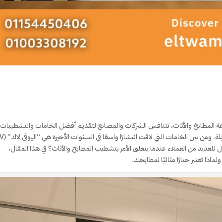
عة المطابخ والأثاث، تتنافس الشركات والمصانع لتقديم أفضل الخامات والتشطيبات ا
تضمن للمستهلكين منتجات عالية الجودة تدوم لفترات طويلة.
ر الأول للعديد من العملاء عندما يتعلق الأمر بتشطيب المطابخ والأثاث؟ في هذا المقال،
اذا تعتبر خيارًا مثاليًا لمطابخك.