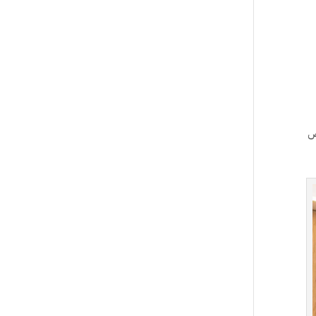
وللأشخاص