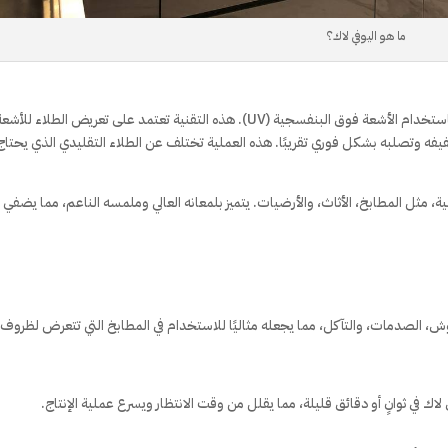
ما هو اليوفي لاك؟
اليوفي لاك هو نوع من الطلاء أو الورنيش الذي يتم تجفيفه باستخدام الأشعة فوق البنفسجية (UV). هذه التقنية تعتمد على تعريض الطلاء للأش
فه وتصلبه بشكل فوري تقريبًا. هذه العملية تختلف عن الطلاء التقليدي الذي يحتاج 
ثل المطابخ، الأثاث، والأرضيات. يتميز بلمعانه العالي وملمسه الناعم، مما يضفي
لخدوش، الصدمات، والتآكل، مما يجعله مثاليًا للاستخدام في المطابخ التي تتعرض لظروف
 في ثوانٍ أو دقائق قليلة، مما يقلل من وقت الانتظار ويسرع عملية الإنتاج.