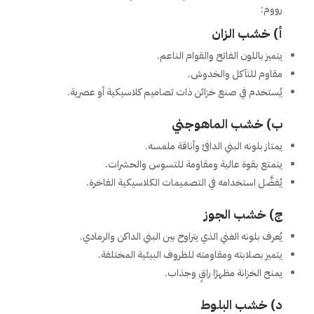
رووم:
أ) خشب الزان
يتميز باللون الفاتح والقوام الناعم.
مقاوم للتآكل والخدوش.
يُستخدم في صنع خزائن ذات تصاميم كلاسيكية أو عصرية.
ب) خشب الماهوجني
يمتاز بلونه البني الدافئ وأناقة ملمسه.
يتمتع بقوة عالية ومقاومة للتسوس والحشرات.
يُفضَّل استخدامه في التصميمات الكلاسيكية الفاخرة.
ج) خشب الجوز
يُعرف بلونه الغني الذي يتراوح بين البني الداكن والرمادي.
يتميز بصلابته ومقاومته للظروف البيئية المختلفة.
يمنح الخزانة مظهرًا راقٍ وجذاب.
د) خشب البلوط