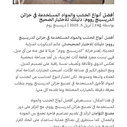
أفضل أنواع الخشب والمواد المستخدمة في خزائن
الدريسينج رووم: دليلك للاختيار الصحيح
بواسطة
zag
|
أبريل 5, 2025
|
دريسينج روم
أفضل أنواع الخشب والمواد المستخدمة في خزائن الدريسينج
رووم: دليلك للاختيار الصحيحى
في عالم الديكورات المنزلية
الحديثة، يُعتبر خزانة “الدريسينج رووم” جزءًا لا غنى عنه من أي منزل.
فهي ليست مجرد قطعة أثاث تخزينية، بل تُعد مساحة شخصية
تعكس الذوق والأناقة وتُضيف لمسة راقية على تصميم المنزل.
ومع التطور الكبير في صناعة الأثاث، أصبحت الخيارات المتاحة أمام
العملاء واسعة ومتنوعة. لكن اختيار النوع المناسب من الخشب أو
المواد الأخرى المستخدمة في تصنيع خزائن الدريسينج رووم يتطلب
معرفة دقيقة بالخيارات المختلفة وما تقدمه كل منها.
في هذا المقال، سنستعرض أفضل أنواع الخشب والمواد
المستخدمة في تصنيع خزائن الدريسينج رووم، مع التركيز على دور
مصنع التؤامان
الرائد في تقديم تصاميم فاخرة تجمع بين الجودة
والجمال. كما سنتطرق إلى نصائح عملية تساعدك على اتخاذ القرار
الصحيح عند شراء خزانة الدريسينج رووم.