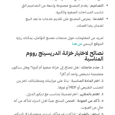
التصاميم
: يقدم المصنع مجموعة واسعة من التصاميم التي
تناسب المساحات الصغيرة والكبيرة.
الخدمة
: يحرص المصنع على تقديم خدمات ما بعد البيع
لضمان رضا العملاء.
لمزيد من المعلومات حول منتجات مصنع التؤامان، يمكنك زيارة
الموقع الرسمي
من هنا
نصائح لاختيار خزانة الدريسينج رووم
المناسبة
حدد حاجتك
: هل تحتاج إلى خزانة صغيرة أم كبيرة؟ وهل ستكون
مخصصة لشخص واحد أم أكثر؟
اختر المادة المناسبة
: بناءً على ميزانيتك ومتطلباتك، اختر بين
الخشب الطبيعي أو MDF أو غيرها.
اهتم بالمظهر
: اختر تصميمًا يتناسب مع ديكور المنزل.
تأكد من الجودة
: افحص المنتج جيدًا قبل الشراء للتأكد من أنه
خالٍ من العيوب.
استعن بالخبراء
: إذا كنت غير متأكد، استشر متخصصًا في الديكور