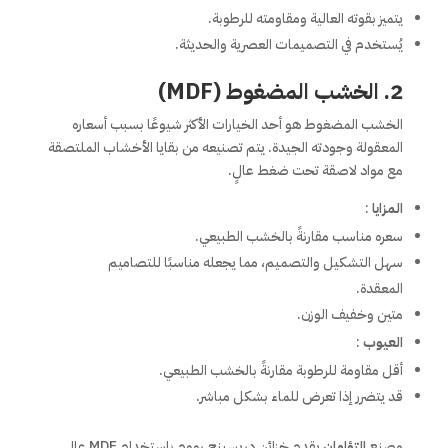
يتميز بقوته العالية ومقاومته للرطوبة.
يُستخدم في التصميمات العصرية والحديثة.
2. الخشب المضغوط (MDF)
الخشب المضغوط هو أحد الخيارات الأكثر شيوعًا بسبب أسعاره
المعقولة وجودته الجيدة. يتم تصنيعه من بقايا الأخشاب الملتصقة
مع مواد لاصقة تحت ضغط عالٍ.
المزايا
:
سعره مناسب مقارنةً بالخشب الطبيعي.
سهل التشكيل والتصميم، مما يجعله مناسبًا للتصاميم
المعقدة.
متين وخفيف الوزن.
العيوب
:
أقل مقاومة للرطوبة مقارنةً بالخشب الطبيعي.
قد يتضرر إذا تعرض للماء بشكل مباشر.
مصنع
التؤامان
يقدم خزائن دريسينج رووم باستخدام MDF عالي