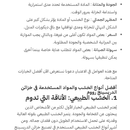
الجودة والمتانة
: المادة المستخدمة تحدد مدى استمرارية
واستدامة الخزانة بمرور الوقت.
المظهر الجمالي
: نوع الخشب أو المادة يؤثر بشكل كبير على
الشكل النهائي للخزانة ومدى توافقها مع باقي ديكورات المنزل.
السعر
: بعض المواد تكون أغلى من غيرها، وبالتالي يجب الموازنة
بين الميزانية الشخصية والجودة المطلوبة.
سهولة الصيانة
: بعض المواد تتطلب عناية خاصة بينما أخرى
يمكن تنظيفها بسهولة.
مع هذه العوامل في الاعتبار، دعونا نستعرض الآن أفضل الخيارات
المتاحة.
أفضل أنواع الخشب والمواد المستخدمة في خزائن
الدريسينج رووم
1. الخشب الطبيعي: الأناقة التي تدوم
يُعتبر الخشب الطبيعي الخيار الأول لكثير من الأشخاص الذين
يبحثون عن الفخامة والجودة. يتميز الخشب الطبيعي بقوته العالية
وقدرته على تحمل الاستخدام الطويل دون فقدان جماله. ومن
أشهر أنواع الخشب الطبيعي المستخدم في تصنيع خزائن الدريسينج