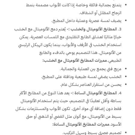
يتمتع بجمالية فائقة وخاصة إذا كانت الأبواب مصممة بنمط
الزجاج المظلل أو الشفاف.
يضيف لمسة عصرية وعملية داخل المطبخ.
المطابخ الألوميتال والخشب :-
يُعتبر دمج الألوميتال مع الخشب
خيارًا مثاليًا لعشاق الطابع التقليدي مع اللمسات العصرية. يمكن
استخدام الخشب في الأرفف والأبواب، بينما يكون الهيكل الرئيسي
من الألوميتال. هذا التصميم يوحي بالدفء والطابع
الطبيعي.
مميزات المطابخ الألوميتال مع الخشب:
مزيج فني يجمع بين العملية والجمالية.
الخشب يضفي لمسة طبيعية ودافئة على المطبخ.
يحسن من استقرار العناصر بشكل عام.
المطابخ الألوميتال السادة :-
يعد هذا النوع من المطابخ الأكثر
بساطة وأقل تعقيدًا في التصميم، حيث يتم استخدام الألوميتال
فقط دون إضافة أي مواد أخرى. تكون الأبواب والمستلزمات بشكل
بسيط من الألوميتال، مع ألوان مثل الفضي أو الذهبي أو حتى
الأسود.
مميزات المطابخ الألوميتال السادة:
تصميم عصري بسيط وسهل التركيب.