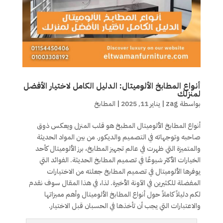
أنواع المطابخ الألوميتال: الدليل الكامل لاختيار الأفضل
لمنزلك
بواسطة
zag
|
يناير 11, 2025
|
المطابخ
أنواع المطابخ الألوميتال المطبخ هو قلب المنزل ويعكس ذوق
صاحبه وتوجهاته في التصميم والديكور. من بين المواد الحديثة
والمتميزة التي ظهرت في عالم تجهيز المطابخ، برز الألوميتال كأحد
الخيارات الأكثر شيوعًا في تصميم المطابخ الحديثة. الفوائد التي
يوفرها الألوميتال في تصميم المطابخ جعلته من الاختيارات
المفضلة للكثيرين في الآونة الأخيرة. لذا، في هذا المقال سوف نقدم
لكم دليلاً كاملاً حول أنواع المطابخ الألوميتال وأهم مميزاتها
والاعتبارات التي يجب أن تأخذها في الحسبان قبل الاختيار.