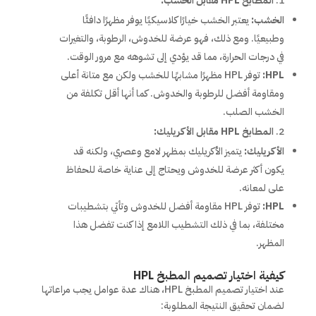
المطابخ HPL مقابل الخشب:
الخشب:
يعتبر الخشب خيارًا كلاسيكيًا يوفر مظهرًا دافئًا
وطبيعيًا. ومع ذلك، فهو عرضة للخدوش، الرطوبة، والتغيرات
في درجات الحرارة، مما قد يؤدي إلى تشوهه مع مرور الوقت.
HPL:
توفر HPL مظهرًا مشابهًا للخشب ولكن مع متانة أعلى
ومقاومة أفضل للرطوبة والخدوش. كما أنها أقل تكلفة من
الخشب الصلب.
المطابخ HPL مقابل الأكريليك:
الأكريليك:
يتميز الأكريليك بمظهر لامع وعصري، ولكنه قد
يكون أكثر عرضة للخدوش ويحتاج إلى عناية خاصة للحفاظ
على لمعانه.
HPL:
توفر HPL مقاومة أفضل للخدوش وتأتي بتشطيبات
مختلفة، بما في ذلك التشطيب اللامع إذا كنت تفضل هذا
المظهر.
كيفية اختيار تصميم المطبخ HPL
عند اختيار تصميم المطبخ HPL، هناك عدة عوامل يجب مراعاتها
لضمان تحقيق النتيجة المطلوبة: