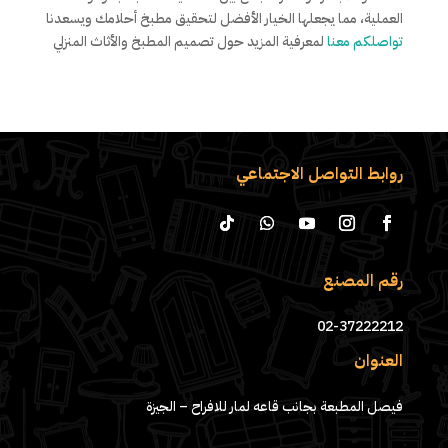
العملية، مما يجعلها الخيار الأفضل لتحقيق مطبخ أحلامك ويسعدنا
تواصلكم معنا
لمعرفية المزيد حول تصميم المطبخ والأثاث المنزلي
روابط التواصل الاجتماعي
رقم المصنع
02-37222212
العنوان
فيصل المطبعة بجانب قاعه لمار للافراح – الجيزة