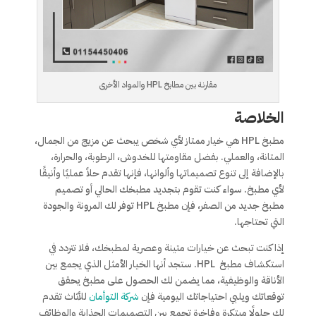
مقارنة بين مطابخ HPL والمواد الأخرى
الخلاصة
مطبخ HPL هي خيار ممتاز لأي شخص يبحث عن مزيج من الجمال،
المتانة، والعملي. بفضل مقاومتها للخدوش، الرطوبة، والحرارة،
بالإضافة إلى تنوع تصميماتها وألوانها، فإنها تقدم حلاً عمليًا وأنيقًا
لأي مطبخ. سواء كنت تقوم بتجديد مطبخك الحالي أو تصميم
مطبخ جديد من الصفر، فإن مطبخ HPL توفر لك المرونة والجودة
التي تحتاجها.
إذا كنت تبحث عن خيارات متينة وعصرية لمطبخك، فلا تتردد في
استكشاف مطبخ HPL. ستجد أنها الخيار الأمثل الذي يجمع بين
الأناقة والوظيفية، مما يضمن لك الحصول على مطبخ يحقق
توقعاتك ويلبي احتياجاتك اليومية فإن
شركة التوأمان
للأثاث تقدم
لك حلولًا مبتكرة وفاخرة تجمع بين التصميمات الجذابة والوظائف