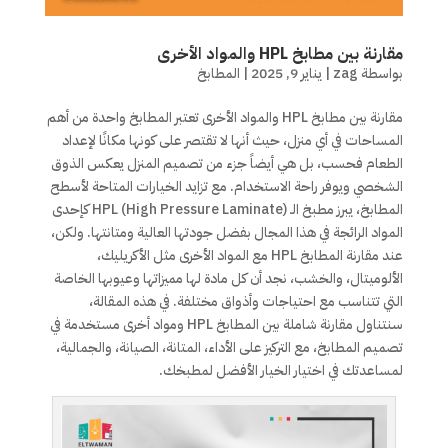
مقارنة بين مطابخ HPL والمواد الأخرى
بواسطة
zag
|
يناير 9, 2025
|
المطابخ
مقارنة بين مطابخ HPL والمواد الأخرى تعتبر المطابخ واحدة من أهم
المساحات في أي منزل، حيث أنها لا تقتصر على كونها مكانًا لإعداد
الطعام فحسب، بل هي أيضاً جزء من تصميم المنزل يعكس الذوق
الشخصي ويوفر راحة الاستخدام. مع تزايد الخيارات المتاحة لأسطح
المطابخ، يبرز مطبخ الـ HPL (High Pressure Laminate) كإحدى
المواد الرائجة في هذا المجال بفضل جودتها العالية ومتانتها. ولكن،
عند مقارنة المطابخ HPL مع المواد الأخرى مثل الأكريليك،
الألوميتال، والخشب، نجد أن كل مادة لها مميزاتها وعيوبها الخاصة
التي تتناسب مع احتياجات وأذواق مختلفة. في هذه المقالة،
سنتناول مقارنة شاملة بين المطابخ HPL ومواد أخرى مستخدمة في
تصميم المطابخ، مع التركيز على الأداء، المتانة، الصيانة، والجمالية،
لمساعدتك في اختيار الخيار الأفضل لمطبخك.