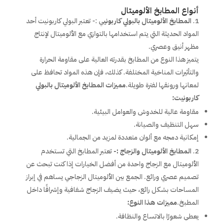
أنواع المطابخ الألوميتال
المطابخ الألوميتال بالبولي كاربوني
ي :- تعتبر البولي كاربونيت أحد
المواد الحديثة التي يتم استخدامها بالتوازي مع الألوميتال لإنتاج
مظهر أنيق وعصري.
يتميز هذا النوع من المطابخ بقدرته العالية على مقاومة الحرارة
والتأثيرات المناخية المختلفة. كذلك، فإن هذه المواد تحافظ على
لمعانها ورونقها لفترة طويلة.
مميزات المطابخ الألوميتال بالبولي
كاربونيت:
مقاومة عالية للخدوش والعوامل البيئية.
سهل التنظيف والصيانة.
إمكانية دمجه مع ألوان متعددة لمزيد من الجمالية.
المطابخ الألوميتال والزجاج :-
تعتبر المطابخ التي تستخدم
الألوميتال مع الزجاج واحدة من أفضل الخيارات إذا كنت تبحث عن
تصميم عصري ورائع. الجمع بين الألوميتال الزجاجي يساهم في إبراز
المساحات بشكل رائع، حيث يضيف الزجاج شفافية وإشراقًا داخل
المطبخ.
مميزات هذا النوع:
يعطي شعورًا بالاتساع والنظافة.