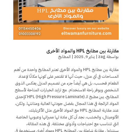
مقارنة بين مطابخ HPL والمواد الأخرى
بواسطة
zag
|
يناير 9, 2025
|
المطابخ
مقارنة بين مطابخ HPL والمواد الأخرى تعتبر المطابخ واحدة من أهم
المساحات في أي منزل، حيث أنها لا تقتصر على كونها مكانًا لإعداد
الطعام فحسب، بل هي أيضاً جزء من تصميم المنزل يعكس الذوق
الشخصي ويوفر راحة الاستخدام. مع تزايد الخيارات المتاحة لأسطح
المطابخ، يبرز مطبخ الـ HPL (High Pressure Laminate) كإحدى
المواد الرائجة في هذا المجال بفضل جودتها العالية ومتانتها. ولكن،
عند مقارنة المطابخ HPL مع المواد الأخرى مثل الأكريليك،
الألوميتال، والخشب، نجد أن كل مادة لها مميزاتها وعيوبها الخاصة
التي تتناسب مع احتياجات وأذواق مختلفة. في هذه المقالة،
سنتناول مقارنة شاملة بين المطابخ HPL ومواد أخرى مستخدمة في