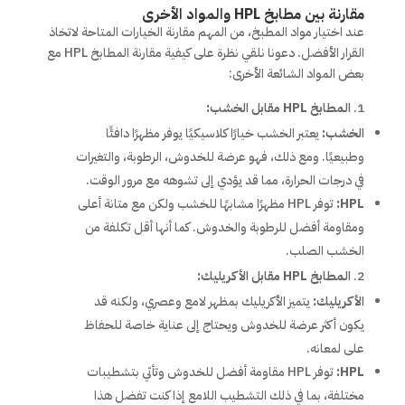
مقارنة بين مطابخ HPL والمواد الأخرى
عند اختيار مواد المطبخ، من المهم مقارنة الخيارات المتاحة لاتخاذ
القرار الأفضل. دعونا نلقي نظرة على كيفية مقارنة المطابخ HPL مع
بعض المواد الشائعة الأخرى:
المطابخ HPL مقابل الخشب:
الخشب:
يعتبر الخشب خيارًا كلاسيكيًا يوفر مظهرًا دافئًا
وطبيعيًا. ومع ذلك، فهو عرضة للخدوش، الرطوبة، والتغيرات
في درجات الحرارة، مما قد يؤدي إلى تشوهه مع مرور الوقت.
HPL:
توفر HPL مظهرًا مشابهًا للخشب ولكن مع متانة أعلى
ومقاومة أفضل للرطوبة والخدوش. كما أنها أقل تكلفة من
الخشب الصلب.
المطابخ HPL مقابل الأكريليك:
الأكريليك:
يتميز الأكريليك بمظهر لامع وعصري، ولكنه قد
يكون أكثر عرضة للخدوش ويحتاج إلى عناية خاصة للحفاظ
على لمعانه.
HPL:
توفر HPL مقاومة أفضل للخدوش وتأتي بتشطيبات
مختلفة، بما في ذلك التشطيب اللامع إذا كنت تفضل هذا