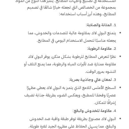
المستخدمة في تصنيع واجهات المطابخ. يتميز هذا النوع من المواد
بمجموعة من الخصائص التي تجعله خيارًا شائعًا في تصميم
المطابخ، وهذه أبرز أسباب استخدامه:
المتانة والصلابة
:
يتمتع البولي لاك بمقاومة عالية للصدمات والخدوش، مما
يجعله مناسبًا لتحمل الاستخدام اليومي في المطابخ.
مقاومة الرطوبة
:
نظرًا لتعرض المطابخ للرطوبة بشكل متكرر، يوفر البولي لاك
مقاومة ممتازة ضد تأثيرات المياه والرطوبة، مما يمنع التلف أو
التشوه بمرور الوقت.
لمعان عالي وجاذبية بصرية
:
السطح الأملس اللامع الذي يتميز به البولي لاك يعطي مظهرًا
عصريًا وفخمًا للمطبخ، ويعكس الضوء بطريقة جذابة تضيف
إشراقًا للمكان.
مقاومة للخدوش والبقع
:
البولي لاك مصنوع بطريقة توفر طبقة واقية ضد الخدوش
والبقع، مما يسهل الحفاظ على مظهره الجيد لفترة طويلة.