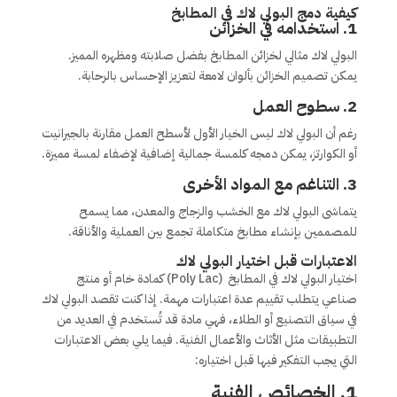
كيفية دمج البولي لاك في المطابخ
1.
استخدامه في الخزائن
البولي لاك مثالي لخزائن المطابخ بفضل صلابته ومظهره المميز.
يمكن تصميم الخزائن بألوان لامعة لتعزيز الإحساس بالرحابة.
2.
سطوح العمل
رغم أن البولي لاك ليس الخيار الأول لأسطح العمل مقارنة بالجيرانيت
أو الكوارتز، يمكن دمجه كلمسة جمالية إضافية لإضفاء لمسة مميزة.
3.
التناغم مع المواد الأخرى
يتماشى البولي لاك مع الخشب والزجاج والمعدن، مما يسمح
للمصممين بإنشاء مطابخ متكاملة تجمع بين العملية والأناقة.
الاعتبارات قبل اختيار البولي لاك
اختيار البولي لاك في المطابخ (Poly Lac) كمادة خام أو منتج
صناعي يتطلب تقييم عدة اعتبارات مهمة. إذا كنت تقصد البولي لاك
في سياق التصنيع أو الطلاء، فهي مادة قد تُستخدم في العديد من
التطبيقات مثل الأثاث والأعمال الفنية. فيما يلي بعض الاعتبارات
التي يجب التفكير فيها قبل اختياره:
1.
الخصائص الفنية