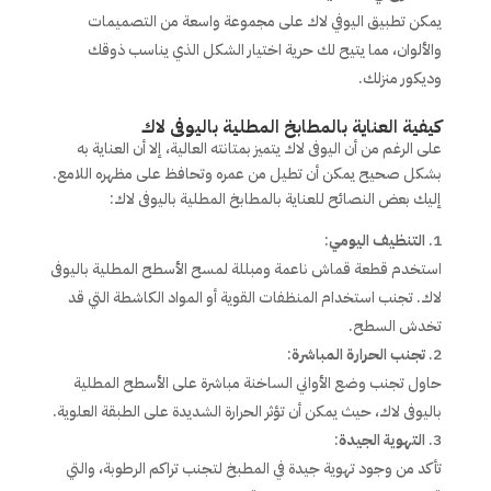
يمكن تطبيق اليوفي لاك على مجموعة واسعة من التصميمات
والألوان، مما يتيح لك حرية اختيار الشكل الذي يناسب ذوقك
وديكور منزلك.
كيفية العناية بالمطابخ المطلية باليوفى لاك
على الرغم من أن اليوفى لاك يتميز بمتانته العالية، إلا أن العناية به
بشكل صحيح يمكن أن تطيل من عمره وتحافظ على مظهره اللامع.
إليك بعض النصائح للعناية بالمطابخ المطلية باليوفى لاك:
التنظيف اليومي
:
استخدم قطعة قماش ناعمة ومبللة لمسح الأسطح المطلية باليوفى
لاك. تجنب استخدام المنظفات القوية أو المواد الكاشطة التي قد
تخدش السطح.
تجنب الحرارة المباشرة
:
حاول تجنب وضع الأواني الساخنة مباشرة على الأسطح المطلية
باليوفى لاك، حيث يمكن أن تؤثر الحرارة الشديدة على الطبقة العلوية.
التهوية الجيدة
:
تأكد من وجود تهوية جيدة في المطبخ لتجنب تراكم الرطوبة، والتي