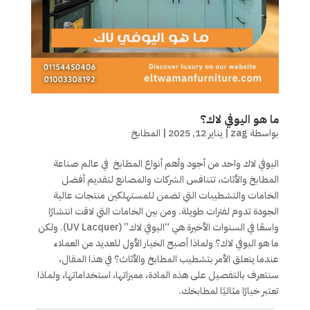
ما هو اليوفي لاك؟
بواسطة
zag
|
يناير 12, 2025
|
المطابخ
اليوفي لاك واحد من أجود وأهم أنواع المطابخ في عالم صناعة
المطابخ والأثاث، تتنافس الشركات والمصانع لتقديم أفضل
الخامات والتشطيبات التي تضمن للمستهلكين منتجات عالية
الجودة تدوم لفترات طويلة. ومن بين الخامات التي لاقت انتشارًا
واسعًا في السنوات الأخيرة هي “اليوفي لاك” (UV Lacquer). ولكن
ما هو اليوفي لاك؟ ولماذا أصبح الخيار الأول للعديد من العملاء
عندما يتعلق الأمر بتشطيب المطابخ والأثاث؟ في هذا المقال،
سنتعرف بالتفصيل على هذه المادة، مميزاتها، استخداماتها، ولماذا
تعتبر خيارًا مثاليًا لمطابخك.