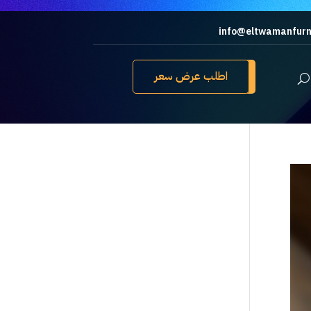
info@eltwamanfurn
اطلب عرض سعر