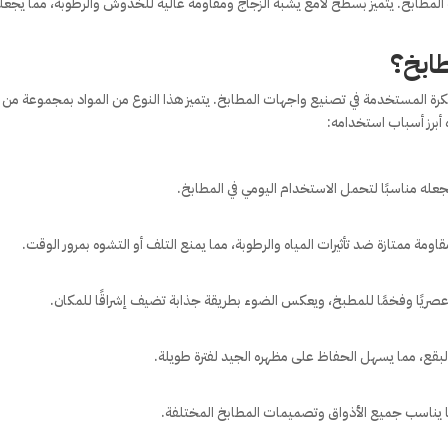
 المطابخ. يتميز بسطح لامع يشبه الزجاج ومقاومة عالية للخدوش والرطوبة، مما يجعل
طابخ؟
واد العصرية والمبتكرة المستخدمة في تصنيع واجهات المطابخ. يتميز هذا النوع من المواد بمجموعة من
 أبرز أسباب استخدامه:
عله مناسبًا لتحمل الاستخدام اليومي في المطابخ.
اومة ممتازة ضد تأثيرات المياه والرطوبة، مما يمنع التلف أو التشوه بمرور الوقت.
ا عصريًا وفخمًا للمطبخ، ويعكس الضوء بطريقة جذابة تضيف إشراقًا للمكان.
بقع، مما يسهل الحفاظ على مظهره الجيد لفترة طويلة.
بما يناسب جميع الأذواق وتصميمات المطابخ المختلفة.