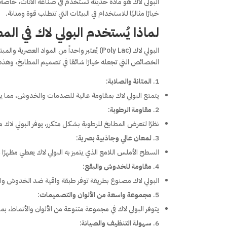
البولى لاك هو مادة حديثة تُستخدم في صناعة الأثاث، خاصة
خيارًا مثاليًا للاستخدام في البيئات التي تتطلب قوة ومتانة.
لماذا يُستخدم البولي لاك في الم
البولي لاك (Poly Lac) يُعتبر واحداً من الم
الخصائص التي تجعله خيارًا شائعًا في تصميم المطابخ، وهذه
المتانة والصلابة
:
يتمتع البولي لاك بمقاومة عالية للصدمات والخدوش، مما يج
مقاومة الرطوبة
:
نظرًا لتعرض المطابخ للرطوبة بشكل متكرر، يوفر البولي لاك مق
لمعان عالي وجاذبية بصرية
:
السطح الأملس اللامع الذي يتميز به البولي لاك يعطي مظهرً
مقاومة للخدوش والبقع
:
البولي لاك مصنوع بطريقة توفر طبقة واقية ضد الخدوش وال
مجموعة واسعة من الألوان والتصميمات
:
يتوفر البولي لاك في مجموعة متنوعة من الألوان والأنماط، 
سهولة التنظيف والصيانة
: