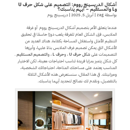
أشكال الدريسينج رووم: التصميم على شكل حرف U
وL والمستقيم – أيهم يناسبك؟
بواسطة
zag
|
أبريل 5, 2025
|
دريسينج روم
عندما يتعلق الأمر بتصميم أشكال الدريسينج رووم
أو غرفة
الملابس، فإن الشكل العام للغرفة يلعب دورًا حاسمًا في تحقيق
التنظيم الأمثل واستغلال المساحة بكفاءة. هناك العديد من
الأشكال التي يمكن تصميم غرف الملابس بناءً عليها، وأبرزها
التصميمات على
شكل حرف U
، و
حرف L
، و
التصميم المستقيم
.
كل شكل يتميز بمزايا فريدة تناسب احتياجات معينة، لكن الاختيار
المناسب يعتمد على مساحتك المتاحة، احتياجاتك الشخصية،
وميزانيتك. في هذا المقال، سنستعرض هذه الأشكال الثلاثة
بالتفصيل، ونقدم لك نصائح لتحديد أيهما يناسبك.