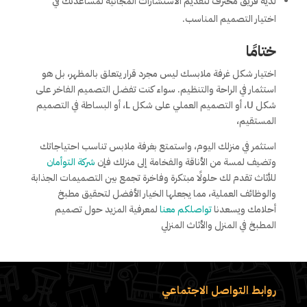
لديه فريق محترف لتقديم الاستشارات المجانية لمساعدتك في
اختيار التصميم المناسب.
ختامًا
اختيار شكل غرفة ملابسك ليس مجرد قرار يتعلق بالمظهر، بل هو
استثمار في الراحة والتنظيم. سواء كنت تفضل التصميم الفاخر على
شكل U، أو التصميم العملي على شكل L، أو البساطة في التصميم
المستقيم،
استثمر في منزلك اليوم، واستمتع بغرفة ملابس تناسب احتياجاتك
وتضيف لمسة من الأناقة والفخامة إلى منزلك فإن
شركة التوأمان
للأثاث تقدم لك حلولًا مبتكرة وفاخرة تجمع بين التصميمات الجذابة
والوظائف العملية، مما يجعلها الخيار الأفضل لتحقيق مطبخ
أحلامك ويسعدنا
تواصلكم معنا
لمعرفية المزيد حول تصميم
المطبخ في المنزل والأثاث المنزلي
روابط التواصل الاجتماعي