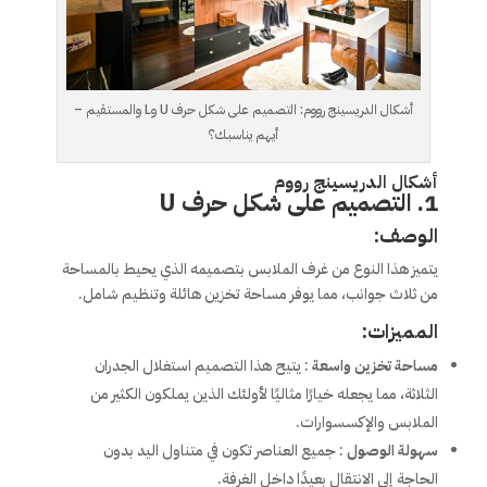
أشكال الدريسينج رووم: التصميم على شكل حرف U وL والمستقيم –
أيهم يناسبك؟
أشكال الدريسينج رووم
1. التصميم على شكل حرف U
الوصف:
يتميز هذا النوع من غرف الملابس بتصميمه الذي يحيط بالمساحة
من ثلاث جوانب، مما يوفر مساحة تخزين هائلة وتنظيم شامل.
المميزات:
مساحة تخزين واسعة
: يتيح هذا التصميم استغلال الجدران
الثلاثة، مما يجعله خيارًا مثاليًا لأولئك الذين يملكون الكثير من
الملابس والإكسسوارات.
سهولة الوصول
: جميع العناصر تكون في متناول اليد بدون
الحاجة إلى الانتقال بعيدًا داخل الغرفة.