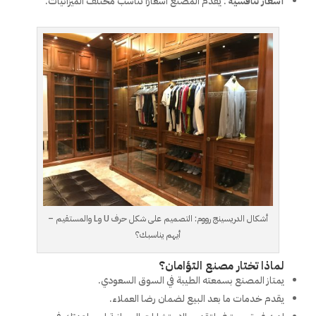
أسعار تنافسية
: يقدم المصنع أسعارًا تناسب مختلف الميزانيات.
أشكال الدريسينج رووم: التصميم على شكل حرف U وL والمستقيم –
أيهم يناسبك؟
لماذا تختار مصنع التؤامان؟
يمتاز المصنع بسمعته الطيبة في السوق السعودي.
يقدم خدمات ما بعد البيع لضمان رضا العملاء.