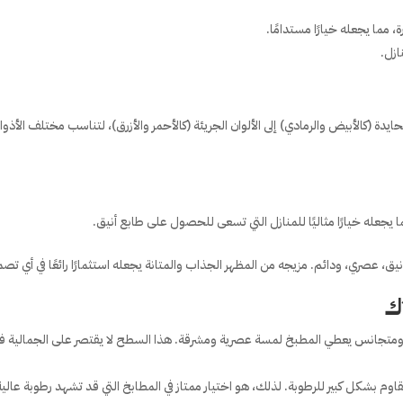
 مما يجعله خيارًا مستدامًا.
ازل.
يدة (كالأبيض والرمادي) إلى الألوان الجريئة (كالأحمر والأزرق)، لتناسب مختلف الأذو
 يجعله خيارًا مثاليًا للمنازل التي تسعى للحصول على طابع أنيق.
ق، عصري، ودائم. مزيجه من المظهر الجذاب والمتانة يجعله استثمارًا رائعًا في أي تص
اك
ع ومتجانس يعطي المطبخ لمسة عصرية ومشرقة. هذا السطح لا يقتصر على الجمالية 
قاوم بشكل كبير للرطوبة. لذلك، هو اختيار ممتاز في المطابخ التي قد تشهد رطوبة عالية