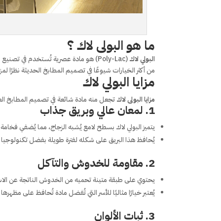
ما هو البولى لاك ؟
البولي لاك
(Poly-Lac) هو مادة عصرية تُستخدم في تص
من أكثر الخيارات شيوعًا في تصميم المطابخ الحديثة نظرًا لمز
مزايا البولي لاك
مزايا البولى لاك
تجعل منه مادة شائعة في تصميم المطابخ العصر
1.
لمعان عالي وبريق جذاب
يتميز البولي لاك بسطح لامع يُشبه الزجاج، مما يُضفي فخامة
يُحافظ هذا البريق على شكله لفترة طويلة بفضل تكنولوجيا ا
2.
مقاومة للخدوش والتآكل
يحتوي على طبقة متينة تحميه من الخدوش الناتجة عن الاس
يُعتبر خيارًا مثاليًا للأسر التي تُفضل مادة تُحافظ على مظهرها
3.
ثبات الألوان