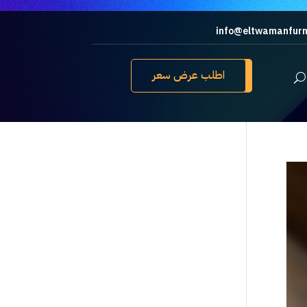
info@eltwamanfurn
اطلب عرض سعر