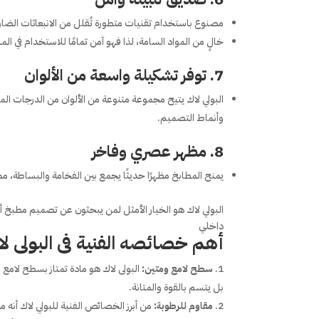
مصنوع باستخدام تقنيات متطورة تُقلل من الانبعاثات الضارة،
خالٍ من المواد السامة، لذا فهو آمن تمامًا للاستخدام في المن
7.
توفر تشكيلة واسعة من الألوان
البولي لاك يتيح مجموعة متنوعة من الألوان من الدرجات المحا
وأنماط التصميم.
8.
مظهر عصري وفاخر
يمنح المطابخ مظهرًا حديثًا يجمع بين الفخامة والبساطة، مما
البولي لاك هو الخيار الأمثل لمن يبحثون عن تصميم مطبخ أني
داخلي
أهم خصائصه الفنية فى البولى ل
سطح لامع ومتين:
البولى لاك هو مادة تمتاز بسطح لام
بل يتسم بالقوة والمتانة.
مقاوم للرطوبة:
من أبرز الخصائص الفنية للبولي لاك أنه م