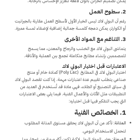
يمكن تصميم الخزائن بألوان لامعة لتعزيز الإحساس بالرحابة.
2.
سطوح العمل
رغم أن البولي لاك ليس الخيار الأول لأسطح العمل مقارنة بالجيرانيت
أو الكوارتز، يمكن دمجه كلمسة جمالية إضافية لإضفاء لمسة مميزة.
3.
التناغم مع المواد الأخرى
يتماشى البولي لاك مع الخشب والزجاج والمعدن، مما يسمح
للمصممين بإنشاء مطابخ متكاملة تجمع بين العملية والأناقة.
الاعتبارات قبل اختيار البولي لاك
اختيار البولي لاك في المطابخ (Poly Lac) كمادة خام أو منتج
صناعي يتطلب تقييم عدة اعتبارات مهمة. إذا كنت تقصد البولي لاك
في سياق التصنيع أو الطلاء، فهي مادة قد تُستخدم في العديد من
التطبيقات مثل الأثاث والأعمال الفنية. فيما يلي بعض الاعتبارات
التي يجب التفكير فيها قبل اختياره:
1.
الخصائص الفنية
المتانة
: تأكد من أن البولي لاك يحقق مستوى المتانة المطلوب
لتحمل الاستخدام اليومي.
المرونة
: بعض المواد البولي لاكية تكون أكثر مرونة من غيرها، مما