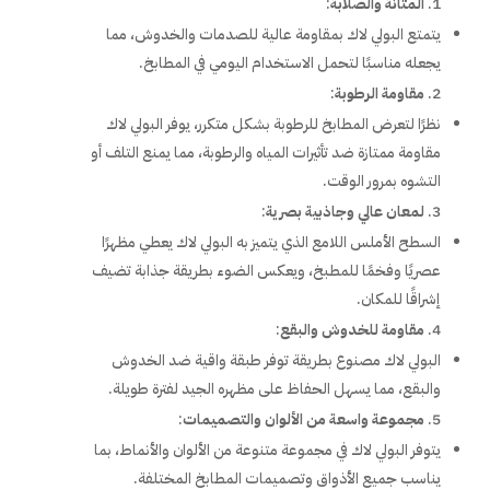
المتانة والصلابة
:
يتمتع البولي لاك بمقاومة عالية للصدمات والخدوش، مما
يجعله مناسبًا لتحمل الاستخدام اليومي في المطابخ.
مقاومة الرطوبة
:
نظرًا لتعرض المطابخ للرطوبة بشكل متكرر، يوفر البولي لاك
مقاومة ممتازة ضد تأثيرات المياه والرطوبة، مما يمنع التلف أو
التشوه بمرور الوقت.
لمعان عالي وجاذبية بصرية
:
السطح الأملس اللامع الذي يتميز به البولي لاك يعطي مظهرًا
عصريًا وفخمًا للمطبخ، ويعكس الضوء بطريقة جذابة تضيف
إشراقًا للمكان.
مقاومة للخدوش والبقع
:
البولي لاك مصنوع بطريقة توفر طبقة واقية ضد الخدوش
والبقع، مما يسهل الحفاظ على مظهره الجيد لفترة طويلة.
مجموعة واسعة من الألوان والتصميمات
:
يتوفر البولي لاك في مجموعة متنوعة من الألوان والأنماط، بما
يناسب جميع الأذواق وتصميمات المطابخ المختلفة.